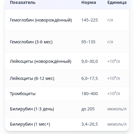
Показатель
Норма
Единица
Гемоглобин (новорождённый)
145–225
г/л
Гемоглобин (3-6 мес)
95–135
г/л
Лейкоциты (новорождённый)
9,0–30,0
×10⁹/л
Лейкоциты (6-12 мес)
6,0–17,5
×10⁹/л
Тромбоциты
180–400
×10⁹/л
Билирубин (1-3 день)
до 205
мкмоль/л
Билирубин (1 мес+)
3,4–20,5
мкмоль/л