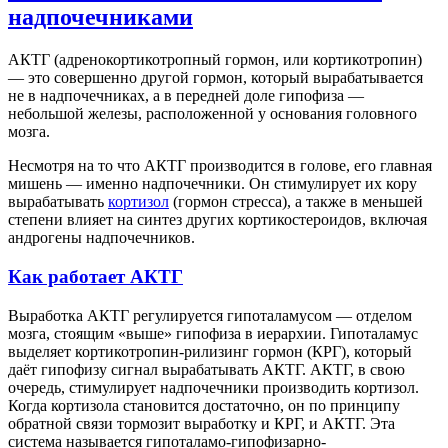
надпочечниками
АКТГ (адренокортикотропный гормон, или кортикотропин)
— это совершенно другой гормон, который вырабатывается
не в надпочечниках, а в передней доле гипофиза —
небольшой железы, расположенной у основания головного
мозга.
Несмотря на то что АКТГ производится в голове, его главная
мишень — именно надпочечники. Он стимулирует их кору
вырабатывать
кортизол
(гормон стресса), а также в меньшей
степени влияет на синтез других кортикостероидов, включая
андрогены надпочечников.
Как работает АКТГ
Выработка АКТГ регулируется гипоталамусом — отделом
мозга, стоящим «выше» гипофиза в иерархии. Гипоталамус
выделяет кортикотропин-рилизинг гормон (КРГ), который
даёт гипофизу сигнал вырабатывать АКТГ. АКТГ, в свою
очередь, стимулирует надпочечники производить кортизол.
Когда кортизола становится достаточно, он по принципу
обратной связи тормозит выработку и КРГ, и АКТГ. Эта
система называется гипоталамо-гипофизарно-