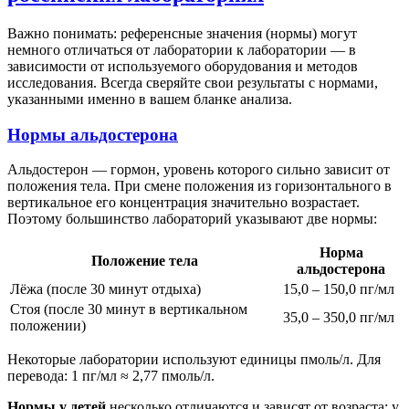
Важно понимать: референсные значения (нормы) могут
немного отличаться от лаборатории к лаборатории — в
зависимости от используемого оборудования и методов
исследования. Всегда сверяйте свои результаты с нормами,
указанными именно в вашем бланке анализа.
Нормы альдостерона
Альдостерон — гормон, уровень которого сильно зависит от
положения тела. При смене положения из горизонтального в
вертикальное его концентрация значительно возрастает.
Поэтому большинство лабораторий указывают две нормы:
Норма
Положение тела
альдостерона
Лёжа (после 30 минут отдыха)
15,0 – 150,0 пг/мл
Стоя (после 30 минут в вертикальном
35,0 – 350,0 пг/мл
положении)
Некоторые лаборатории используют единицы пмоль/л. Для
перевода: 1 пг/мл ≈ 2,77 пмоль/л.
Нормы у детей
несколько отличаются и зависят от возраста: у