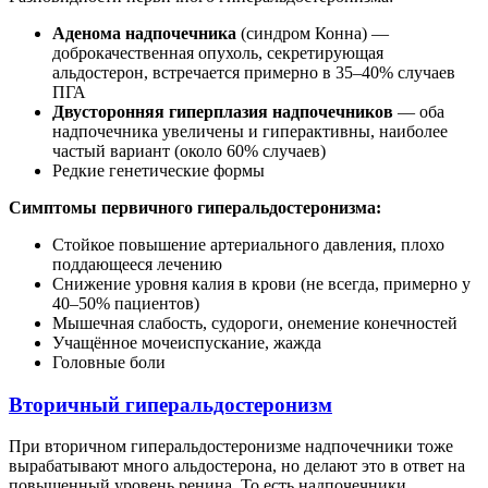
Аденома надпочечника
(синдром Конна) —
доброкачественная опухоль, секретирующая
альдостерон, встречается примерно в 35–40% случаев
ПГА
Двусторонняя гиперплазия надпочечников
— оба
надпочечника увеличены и гиперактивны, наиболее
частый вариант (около 60% случаев)
Редкие генетические формы
Симптомы первичного гиперальдостеронизма:
Стойкое повышение артериального давления, плохо
поддающееся лечению
Снижение уровня калия в крови (не всегда, примерно у
40–50% пациентов)
Мышечная слабость, судороги, онемение конечностей
Учащённое мочеиспускание, жажда
Головные боли
Вторичный гиперальдостеронизм
При вторичном гиперальдостеронизме надпочечники тоже
вырабатывают много альдостерона, но делают это в ответ на
повышенный уровень ренина. То есть надпочечники