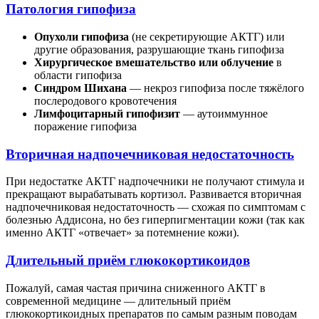
Патология гипофиза
Опухоли гипофиза
(не секретирующие АКТГ) или
другие образования, разрушающие ткань гипофиза
Хирургическое вмешательство или облучение
в
области гипофиза
Синдром Шихана
— некроз гипофиза после тяжёлого
послеродового кровотечения
Лимфоцитарный гипофизит
— аутоиммунное
поражение гипофиза
Вторичная надпочечниковая недостаточность
При недостатке АКТГ надпочечники не получают стимула и
прекращают вырабатывать кортизол. Развивается вторичная
надпочечниковая недостаточность — схожая по симптомам с
болезнью Аддисона, но без гиперпигментации кожи (так как
именно АКТГ «отвечает» за потемнение кожи).
Длительный приём глюкокортикоидов
Пожалуй, самая частая причина сниженного АКТГ в
современной медицине — длительный приём
глюкокортикоидных препаратов по самым разным поводам