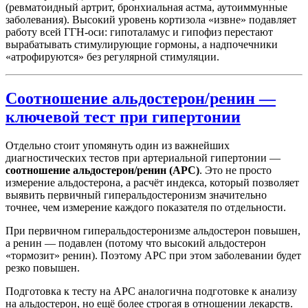
(ревматоидный артрит, бронхиальная астма, аутоиммунные
заболевания). Высокий уровень кортизола «извне» подавляет
работу всей ГГН-оси: гипоталамус и гипофиз перестают
вырабатывать стимулирующие гормоны, а надпочечники
«атрофируются» без регулярной стимуляции.
Соотношение альдостерон/ренин —
ключевой тест при гипертонии
Отдельно стоит упомянуть один из важнейших
диагностических тестов при артериальной гипертонии —
соотношение альдостерон/ренин (АРС)
. Это не просто
измерение альдостерона, а расчёт индекса, который позволяет
выявить первичный гиперальдостеронизм значительно
точнее, чем измерение каждого показателя по отдельности.
При первичном гиперальдостеронизме альдостерон повышен,
а ренин — подавлен (потому что высокий альдостерон
«тормозит» ренин). Поэтому АРС при этом заболевании будет
резко повышен.
Подготовка к тесту на АРС аналогична подготовке к анализу
на альдостерон, но ещё более строгая в отношении лекарств.