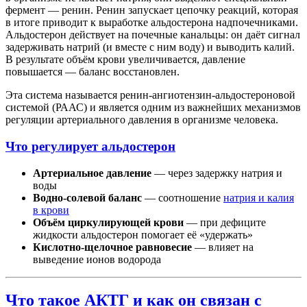
фермент — ренин. Ренин запускает цепочку реакций, которая
в итоге приводит к выработке альдостерона надпочечниками.
Альдостерон действует на почечные канальцы: он даёт сигнал
задерживать натрий (и вместе с ним воду) и выводить калий.
В результате объём крови увеличивается, давление
повышается — баланс восстановлен.
Эта система называется ренин-ангиотензин-альдостероновой
системой (РААС) и является одним из важнейших механизмов
регуляции артериального давления в организме человека.
Что регулирует альдостерон
Артериальное давление
— через задержку натрия и
воды
Водно-солевой баланс
— соотношение
натрия и калия
в крови
Объём циркулирующей крови
— при дефиците
жидкости альдостерон помогает её «удержать»
Кислотно-щелочное равновесие
— влияет на
выведение ионов водорода
Что такое АКТГ и как он связан с