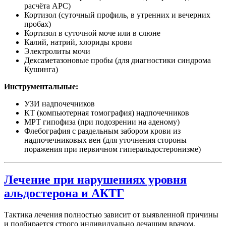
расчёта АРС)
Кортизол (суточный профиль, в утренних и вечерних
пробах)
Кортизол в суточной моче или в слюне
Калий, натрий, хлориды крови
Электролиты мочи
Дексаметазоновые пробы (для диагностики синдрома
Кушинга)
Инструментальные:
УЗИ надпочечников
КТ (компьютерная томография) надпочечников
МРТ гипофиза (при подозрении на аденому)
Флебография с раздельным забором крови из
надпочечниковых вен (для уточнения стороны
поражения при первичном гиперальдостеронизме)
Лечение при нарушениях уровня
альдостерона и АКТГ
Тактика лечения полностью зависит от выявленной причины
и подбирается строго индивидуально лечащим врачом.