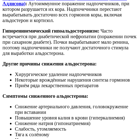
Аддисона)
:
Аутоиммунное поражение надпочечников, при
котором разрушается их кора. Надпочечники перестают
вырабатывать достаточно всех гормонов коры, включая
альдостерон и кортизол.
Гипоренинемический гипоальдостеронизм:
Часто
встречается при диабетической нефропатии (поражении почек
при сахарном диабете). Почки вырабатывают мало ренина,
поэтому надпочечники не получают достаточного стимула
для выработки альдостерона.
Другие причины снижения альдостерона:
Хирургическое удаление надпочечников
Некоторые врождённые нарушения синтеза гормонов
Приём ряда лекарственных препаратов
Симптомы сниженного альдостерона:
Снижение артериального давления, головокружение
при вставании
Повышение уровня калия в крови (гиперкалиемия)
Снижение натрия (гипонатриемия)
Слабость, утомляемость
Тяга к солёному