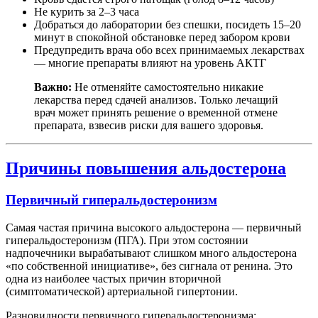
Не курить за 2–3 часа
Добраться до лаборатории без спешки, посидеть 15–20
минут в спокойной обстановке перед забором крови
Предупредить врача обо всех принимаемых лекарствах
— многие препараты влияют на уровень АКТГ
Важно:
Не отменяйте самостоятельно никакие
лекарства перед сдачей анализов. Только лечащий
врач может принять решение о временной отмене
препарата, взвесив риски для вашего здоровья.
Причины повышения альдостерона
Первичный гиперальдостеронизм
Самая частая причина высокого альдостерона — первичный
гиперальдостеронизм (ПГА). При этом состоянии
надпочечники вырабатывают слишком много альдостерона
«по собственной инициативе», без сигнала от ренина. Это
одна из наиболее частых причин вторичной
(симптоматической) артериальной гипертонии.
Разновидности первичного гиперальдостеронизма: