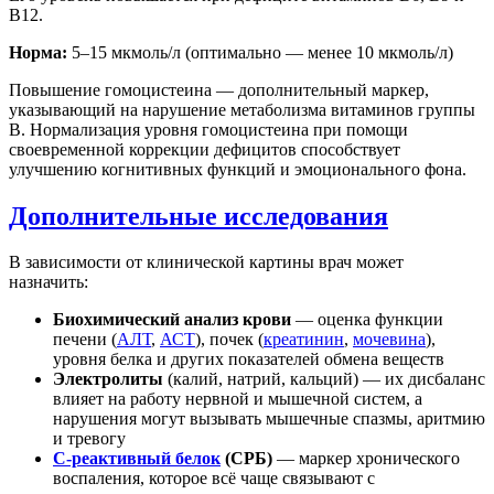
B12.
Норма:
5–15 мкмоль/л (оптимально — менее 10 мкмоль/л)
Повышение гомоцистеина — дополнительный маркер,
указывающий на нарушение метаболизма витаминов группы
B. Нормализация уровня гомоцистеина при помощи
своевременной коррекции дефицитов способствует
улучшению когнитивных функций и эмоционального фона.
Дополнительные исследования
В зависимости от клинической картины врач может
назначить:
Биохимический анализ крови
— оценка функции
печени (
АЛТ
,
АСТ
), почек (
креатинин
,
мочевина
),
уровня белка и других показателей обмена веществ
Электролиты
(калий, натрий, кальций) — их дисбаланс
влияет на работу нервной и мышечной систем, а
нарушения могут вызывать мышечные спазмы, аритмию
и тревогу
С-реактивный белок
(СРБ)
— маркер хронического
воспаления, которое всё чаще связывают с