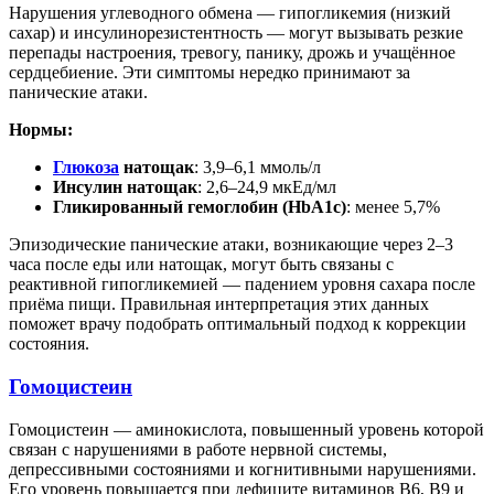
Нарушения углеводного обмена — гипогликемия (низкий
сахар) и инсулинорезистентность — могут вызывать резкие
перепады настроения, тревогу, панику, дрожь и учащённое
сердцебиение. Эти симптомы нередко принимают за
панические атаки.
Нормы:
Глюкоза
натощак
: 3,9–6,1 ммоль/л
Инсулин натощак
: 2,6–24,9 мкЕд/мл
Гликированный гемоглобин (HbA1c)
: менее 5,7%
Эпизодические панические атаки, возникающие через 2–3
часа после еды или натощак, могут быть связаны с
реактивной гипогликемией — падением уровня сахара после
приёма пищи. Правильная интерпретация этих данных
поможет врачу подобрать оптимальный подход к коррекции
состояния.
Гомоцистеин
Гомоцистеин — аминокислота, повышенный уровень которой
связан с нарушениями в работе нервной системы,
депрессивными состояниями и когнитивными нарушениями.
Его уровень повышается при дефиците витаминов B6, B9 и