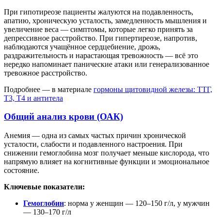
При гипотиреозе пациенты жалуются на подавленность,
апатию, хроническую усталость, замедленность мышления и
увеличение веса — симптомы, которые легко принять за
депрессивное расстройство. При гипертиреозе, напротив,
наблюдаются учащённое сердцебиение, дрожь,
раздражительность и нарастающая тревожность — всё это
нередко напоминает панические атаки или генерализованное
тревожное расстройство.
Подробнее — в материале
гормоны щитовидной железы: ТТГ,
Т3, Т4 и антитела
Общий анализ крови (ОАК)
Анемия — одна из самых частых причин хронической
усталости, слабости и подавленного настроения. При
снижении гемоглобина мозг получает меньше кислорода, что
напрямую влияет на когнитивные функции и эмоциональное
состояние.
Ключевые показатели:
Гемоглобин
: норма у женщин — 120–150 г/л, у мужчин
— 130–170 г/л