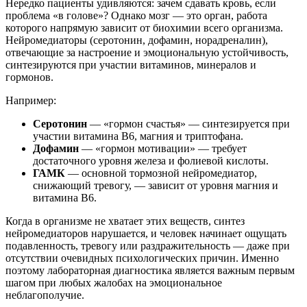
Нередко пациенты удивляются: зачем сдавать кровь, если
проблема «в голове»? Однако мозг — это орган, работа
которого напрямую зависит от биохимии всего организма.
Нейромедиаторы (серотонин, дофамин, норадреналин),
отвечающие за настроение и эмоциональную устойчивость,
синтезируются при участии витаминов, минералов и
гормонов.
Например:
Серотонин
— «гормон счастья» — синтезируется при
участии витамина B6, магния и триптофана.
Дофамин
— «гормон мотивации» — требует
достаточного уровня железа и фолиевой кислоты.
ГАМК
— основной тормозной нейромедиатор,
снижающий тревогу, — зависит от уровня магния и
витамина B6.
Когда в организме не хватает этих веществ, синтез
нейромедиаторов нарушается, и человек начинает ощущать
подавленность, тревогу или раздражительность — даже при
отсутствии очевидных психологических причин. Именно
поэтому лабораторная диагностика является важным первым
шагом при любых жалобах на эмоциональное
неблагополучие.