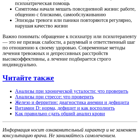
психиатрическая помощь
Симптомы начали мешать повседневной жизни: работе,
общению с близкими, самообслуживанию
Эпизоды тревоги или паники повторяются регулярно,
нарушая качество жизни
Важно понимать: обращение к психиатру или психотерапевту
— это не признак слабости, а разумный и ответственный шаг
по отношению к своему здоровью. Современные методы
лечения тревожных и депрессивных расстройств
высокоэффективны, а лечение подбирается строго
индивидуально.
Читайте также
Анализы при хронической усталости: что проверить
Анализы при стрессе: что проверить
Железо и ферритин: диагностика анемии и дефицита
Витамин D: норма, дефицит и как восполнить
Как правильно сдать общий анализ крови
Информация носит ознакомительный характер и не заменяет
консультацию врача. Не занимайтесь самолечением.