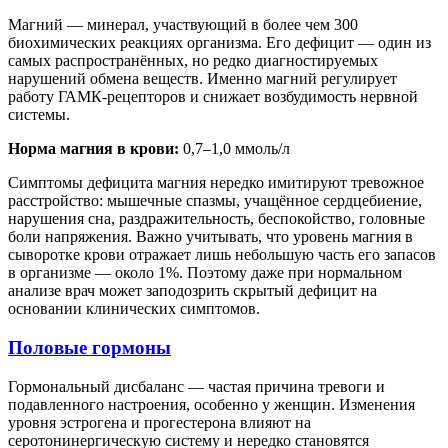
Магний — минерал, участвующий в более чем 300
биохимических реакциях организма. Его дефицит — один из
самых распространённых, но редко диагностируемых
нарушений обмена веществ. Именно магний регулирует
работу ГАМК-рецепторов и снижает возбудимость нервной
системы.
Норма магния в крови:
0,7–1,0 ммоль/л
Симптомы дефицита магния нередко имитируют тревожное
расстройство: мышечные спазмы, учащённое сердцебиение,
нарушения сна, раздражительность, беспокойство, головные
боли напряжения. Важно учитывать, что уровень магния в
сыворотке крови отражает лишь небольшую часть его запасов
в организме — около 1%. Поэтому даже при нормальном
анализе врач может заподозрить скрытый дефицит на
основании клинических симптомов.
Половые гормоны
Гормональный дисбаланс — частая причина тревоги и
подавленного настроения, особенно у женщин. Изменения
уровня эстрогена и прогестерона влияют на
серотонинергическую систему и нередко становятся