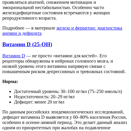
проявляться апатией, снижением мотивации и
эмоциональной нестабильностью. Особенно часто
железодефицитные состояния встречаются у женщин
репродуктивного возраста.
Подробнее — в материале
железо и ферритин: диагностика
анемии и дефицита
Витамин D (25-OH)
Витамин D
— не просто «витамин для костей». Его
рецепторы обнаружены в нейронах головного мозга, и
низкий уровень этого витамина напрямую связан с
повышенным риском депрессивных и тревожных состояний.
Норма:
Достаточный уровень: 30–100 нг/мл (75–250 нмоль/л)
Недостаточность: 20–29 нг/мл
Дефицит: менее 20 нг/мл
По данным российских эпидемиологических исследований,
дефицит витамина D выявляется у 60–80% населения России,
особенно в осенне-зимний период. Это делает данный анализ
одним из приоритетных при жалобах на подавленное