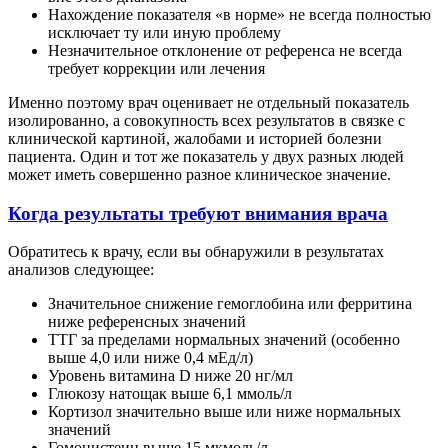
Нахождение показателя «в норме» не всегда полностью
исключает ту или иную проблему
Незначительное отклонение от референса не всегда
требует коррекции или лечения
Именно поэтому врач оценивает не отдельный показатель
изолированно, а совокупность всех результатов в связке с
клинической картиной, жалобами и историей болезни
пациента. Один и тот же показатель у двух разных людей
может иметь совершенно разное клиническое значение.
Когда результаты требуют внимания врача
Обратитесь к врачу, если вы обнаружили в результатах
анализов следующее:
Значительное снижение гемоглобина или ферритина
ниже референсных значений
ТТГ за пределами нормальных значений (особенно
выше 4,0 или ниже 0,4 мЕд/л)
Уровень витамина D ниже 20 нг/мл
Глюкозу натощак выше 6,1 ммоль/л
Кортизол значительно выше или ниже нормальных
значений
Гомоцистеин выше 15 мкмоль/л