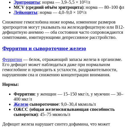
Эритроциты
: норма — 3,9–5,5 × 10¹²/л
MCV (средний объём эритроцита)
: норма — 80–100 фл
Лейкоциты
: норма — 4,0–9,0 × 10⁹/л
Снижение гемоглобина ниже нормы, изменение размеров
эритроцитов могут указывать на железодефицитную или B12-
дефицитную анемию — оба состояния часто сопровождаются
симптомами, имитирующими депрессивное расстройство.
Ферритин и сывороточное железо
Ферритин
— белок, отражающий запасы железа в организме.
Его дефицит может наблюдаться даже при нормальном
гемоглобине и приводить к усталости, раздражительности,
нарушениям сна и снижению концентрации внимания.
Нормы:
Ферритин
: у женщин — 15–150 мкг/л, у мужчин — 30–
400 мкг/л
Железо
сывороточное
: 9,0–30,4 мкмоль/л
ОЖСС (общая железосвязывающая способность
сыворотки)
: 45–75 мкмоль/л
Дефицит железа нарушает синтез дофамина, что может