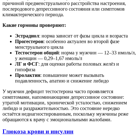
причиной предменструального расстройства настроения,
послеродового депрессивного состояния или симптомов
климактерического периода.
Какие гормоны проверяют:
Эстрадиол
: норма зависит от фазы цикла и возраста
Прогестерон
: особенно актуален во второй фазе
менструального цикла
Тестостерон общий
: норма у мужчин — 12–33 нмоль/л,
у женщин — 0,29–1,67 нмоль/л
ЛГ и ФСГ
: для оценки работы половых желёз и
гипофиза
Пролактин
: повышение может вызывать
подавленность, апатию и снижение либидо
У мужчин дефицит тестостерона часто проявляется
симптомами, напоминающими депрессивное состояние:
утратой мотивации, хронической усталостью, снижением
либидо и раздражительностью. Это состояние нередко
остаётся недиагностированным, поскольку мужчины реже
обращаются к врачу с эмоциональными жалобами.
Глюкоза крови и инсулин