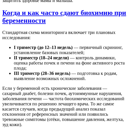
защитить здоровье мамы и малыша.
Когда и как часто сдают биохимию при
беременности
Стандартная схема мониторинга включает три плановых
исследования:
I триместр (до 12–13 недель)
— первичный скрининг,
установление базовых показателей;
II триместр (18–24 недели)
— контроль динамики,
оценка работы почек и печени на фоне активного роста
плода;
III триместр (28–36 недель)
— подготовка к родам,
выявление возможных осложнений.
Если у беременной есть хронические заболевания —
сахарный диабет, болезни почек, аутоиммунные нарушения,
заболевания печени — частота биохимических исследований
увеличивается по решению лечащего врача. То же самое
касается случаев, когда предыдущий анализ показал
отклонения от референсных значений или появились
тревожные симптомы (отёки, повышение давления, желтуха,
зуд кожи).