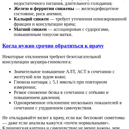
недостаточного питания, длительного голодания;
Железо и ферритин снижены
— железодефицитное
состояние, риск анемии;
Кальций снижен
— требует уточнения ионизированной
фракции и консультации врача;
Магний снижен
— ассоциирован с судорогами,
повышенным тонусом матки.
Когда нужно срочно обратиться к врачу
Некоторые отклонения требуют безотлагательной
консультации акушера-гинеколога:
Значительное повышение АЛТ, АСТ в сочетании с
желтухой или зудом кожи;
Глюкоза натощак ≥ 5,1 ммоль/л при повторном
измерении;
Резкое снижение белка в сочетании с отёками и
повышением давления;
Одновременное отклонение нескольких показателей в
сочетании с ухудшением самочувствия.
Не откладывайте визит к врачу, если вас беспокоят симптомы
— даже если анализы кажутся «почти нормальными».
Клиническая картина и самочувствие не менее важны, чем