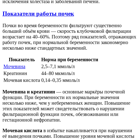
исключения холестаза и заболеваний печени.
Показатели работы почек
Почки во время беременности фильтруют существенно
больший объём крови — скорость клубочковой фильтрации
возрастает на 40–60%. Поэтому ряд показателей, отражающих
работу почек, при нормальной беременности закономерно
несколько ниже стандартных значений.
Показатель
Норма при беременности
Мочевина
2,5–7,1 ммоль/л
Креатинин
44–80 мкмоль/л
Мочевая кислота
0,14–0,35 ммоль/л
Мочевина и креатинин
— основные маркёры почечной
функции. При беременности их нормальные значения
несколько ниже, чем у небеременных женщин. Повышение
этих показателей может свидетельствовать о нарушении
фильтрационной функции почек, обезвоживании или
гестационной нефропатии.
Мочевая кислота
в избытке накапливается при нарушении
её выведения почками. Повышение уровня мочевой кислоты