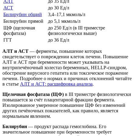
АЛТ
до 35 Ед/л
АСТ
до 30 Ед/л
Билирубин общий
3,4–17,1 мкмоль/л
Билирубин прямой
до 5,1 мкмоль/л
ЩФ (щелочная
до 250 Ед/л (в III триместре
фосфатаза)
физиологически выше)
ГГТ
до 36 Ед/л
АЛТ и АСТ
— ферменты, повышение которых
свидетельствует о повреждении клеток печени. Повышение
АЛТ и АСТ при беременности может указывать на
внутрипечёночный холестаз беременных, HELLP-синдром,
обострение вирусного гепатита или токсическое поражение
печени. Подробнее о нормах и причинах отклонений читайте
в статье
АЛТ и АСТ: расшифровка анализа
.
Щелочная фосфатаза (ЩФ)
в III триместре физиологически
повышается за счёт плацентарной фракции фермента.
Изолированное умеренное повышение ЩФ без изменений
других печёночных показателей, как правило, является
нормальным явлением.
Билирубин
— продукт распада гемоглобина. Его
значительное повышение при беременности требует