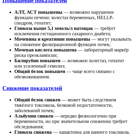
Повышение показателей
АЛТ, АСТ повышены
— возможно нарушение
функции печени: холестаз беременных, HELLP-
синдром, гепатит;
Глюкоза выше 5,1 ммоль/л натощак
— требует
исключения гестационного сахарного диабета;
Мочевина и креатинин повышены
— могут указывать
на снижение фильтрационной функции почек;
Мочевая кислота повышена
— лабораторный маркёр
риска преэклампсии;
Билирубин повышен
— возможен холестаз, гепатит
или усиленный гемолиз;
Общий белок повышен
— чаще всего связано с
обезвоживанием.
Снижение показателей
Общий белок снижен
— может быть следствием
тяжёлого токсикоза, белковой недостаточности,
заболеваний почек;
Альбумин снижен
— нередко физиологично при
беременности, но при значительном снижении требует
обследования;
Глюкоза снижена
— характерна для раннего токсикоза,