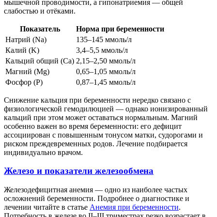
мышечной проводимости, а гипонатриемия — общей
слабостью и отёками.
Показатель
Норма при беременности
Натрий (Na)
135–145 ммоль/л
Калий (K)
3,4–5,5 ммоль/л
Кальций общий (Ca)
2,15–2,50 ммоль/л
Магний (Mg)
0,65–1,05 ммоль/л
Фосфор (P)
0,87–1,45 ммоль/л
Снижение кальция при беременности нередко связано с
физиологической гемодилюцией — однако ионизированный
кальций при этом может оставаться нормальным. Магний
особенно важен во время беременности: его дефицит
ассоциирован с повышенным тонусом матки, судорогами и
риском преждевременных родов. Лечение подбирается
индивидуально врачом.
Железо и показатели железообмена
Железодефицитная анемия — одно из наиболее частых
осложнений беременности. Подробнее о диагностике и
лечении читайте в статье
Анемия при беременности
.
Потребность в железе во II–III триместрах резко возрастает в