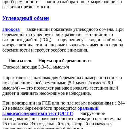
при беременности — один из лабораторных маркёров риска
развития преэклампсии.
Углеводный обмен
Глюкоза
— важнейший показатель углеводного обмена. При
беременности существует риск развития гестационного
сахарного диабета (ГСД) — нарушения углеводного обмена,
которое возникает или впервые выявляется именно в период
беременности и требует особого внимания.
Показатель
Норма при беременности
Глюкоза натощак
3,3–5,1 ммоль/л
Порог глюкозы натощак для беременных намеренно снижен
по сравнению с небеременными (5,1 ммоль/л вместо 6,1
ммоль/л) — это позволяет раньше выявлять гестационный
диабет и начинать необходимое наблюдение.
При подозрении на ГСД или по плановым показаниям на 24–
28 неделях беременности проводится
оральный
глюкозотолерантный тест (ОГТТ)
— нагрузочное
исследование, позволяющее оценить реакцию организма на
75 г глюкозы. Это отдельный тест, который назначается
дополнительно к стандартной биохимии.