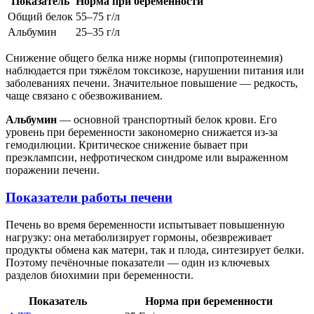
Показатель
Норма при беременности
Общий белок
55–75 г/л
Альбумин
25–35 г/л
Снижение общего белка ниже нормы (гипопротеинемия)
наблюдается при тяжёлом токсикозе, нарушении питания или
заболеваниях печени. Значительное повышение — редкость,
чаще связано с обезвоживанием.
Альбумин
— основной транспортный белок крови. Его
уровень при беременности закономерно снижается из-за
гемодилюции. Критическое снижение бывает при
преэклампсии, нефротическом синдроме или выраженном
поражении печени.
Показатели работы печени
Печень во время беременности испытывает повышенную
нагрузку: она метаболизирует гормоны, обезвреживает
продукты обмена как матери, так и плода, синтезирует белки.
Поэтому печёночные показатели — один из ключевых
разделов биохимии при беременности.
Показатель
Норма при беременности