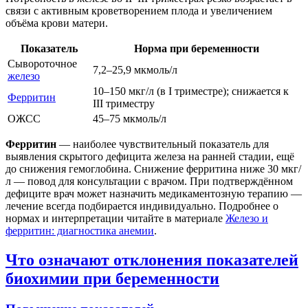
связи с активным кроветворением плода и увеличением
объёма крови матери.
Показатель
Норма при беременности
Сывороточное
7,2–25,9 мкмоль/л
железо
10–150 мкг/л (в I триместре); снижается к
Ферритин
III триместру
ОЖСС
45–75 мкмоль/л
Ферритин
— наиболее чувствительный показатель для
выявления скрытого дефицита железа на ранней стадии, ещё
до снижения гемоглобина. Снижение ферритина ниже 30 мкг/
л — повод для консультации с врачом. При подтверждённом
дефиците врач может назначить медикаментозную терапию —
лечение всегда подбирается индивидуально. Подробнее о
нормах и интерпретации читайте в материале
Железо и
ферритин: диагностика анемии
.
Что означают отклонения показателей
биохимии при беременности