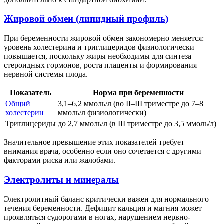
Жировой обмен (липидный профиль)
При беременности жировой обмен закономерно меняется:
уровень холестерина и триглицеридов физиологически
повышается, поскольку жиры необходимы для синтеза
стероидных гормонов, роста плаценты и формирования
нервной системы плода.
Показатель
Норма при беременности
Общий
3,1–6,2 ммоль/л (во II–III триместре до 7–8
холестерин
ммоль/л физиологически)
Триглицериды
до 2,7 ммоль/л (в III триместре до 3,5 ммоль/л)
Значительное превышение этих показателей требует
внимания врача, особенно если оно сочетается с другими
факторами риска или жалобами.
Электролиты и минералы
Электролитный баланс критически важен для нормального
течения беременности. Дефицит кальция и магния может
проявляться судорогами в ногах, нарушением нервно-