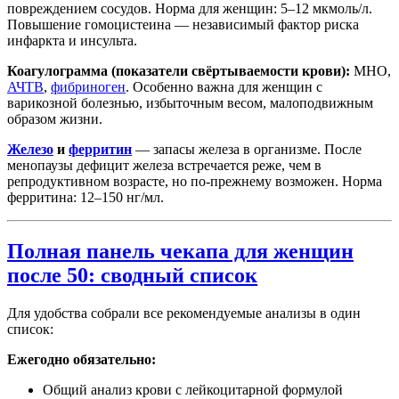
повреждением сосудов. Норма для женщин: 5–12 мкмоль/л.
Повышение гомоцистеина — независимый фактор риска
инфаркта и инсульта.
Коагулограмма (показатели свёртываемости крови):
МНО,
АЧТВ
,
фибриноген
. Особенно важна для женщин с
варикозной болезнью, избыточным весом, малоподвижным
образом жизни.
Железо
и
ферритин
— запасы железа в организме. После
менопаузы дефицит железа встречается реже, чем в
репродуктивном возрасте, но по-прежнему возможен. Норма
ферритина: 12–150 нг/мл.
Полная панель чекапа для женщин
после 50: сводный список
Для удобства собрали все рекомендуемые анализы в один
список:
Ежегодно обязательно:
Общий анализ крови с лейкоцитарной формулой