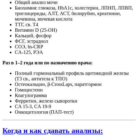
Общий анализ мочи
Биохимия: глюкоза, HbA1c, холестерин, ЛПНП, ЛПВП,
триглицериды, АЛТ, АСТ, билирубин, креатинин,
мочевина, мочевая кислота
ТТГ, св. Т4
Витамин D (25-OH)
Кальций, фосфор
ФСГ, эстрадиол
СОЭ, hs-CRP
CA-125, РЭА
Раз в 1–2 года или по назначению врача:
Полный гормональный профиль щитовидной железы
(Т3 св., антитела к ТПО)
Остеокальцин, β-CrossLaps, паратгормон
Гомоцистеин
Коагулограмма
Ферритин, железо сыворотки
CA 15-3, CA 19-9
Онкоцитология (ПАП-тест)
Когда и как сдавать анализы: