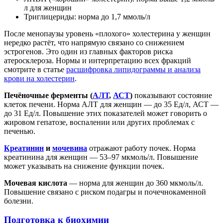
л для женщин
Триглицериды: норма до 1,7 ммоль/л
После менопаузы уровень «плохого» холестерина у женщин
нередко растёт, что напрямую связано со снижением
эстрогенов. Это один из главных факторов риска
атеросклероза. Нормы и интерпретацию всех фракций
смотрите в статье
расшифровка липидограммы и анализа
крови на холестерин
.
Печёночные ферменты (
АЛТ
,
АСТ
)
показывают состояние
клеток печени. Норма АЛТ для женщин — до 35 Ед/л, АСТ —
до 31 Ед/л. Повышение этих показателей может говорить о
жировом гепатозе, воспалении или других проблемах с
печенью.
Креатинин
и
мочевина
отражают работу почек. Норма
креатинина для женщин — 53–97 мкмоль/л. Повышение
может указывать на снижение функции почек.
Мочевая кислота
— норма для женщин до 360 мкмоль/л.
Повышение связано с риском подагры и почечнокаменной
болезни.
Подготовка к биохимии