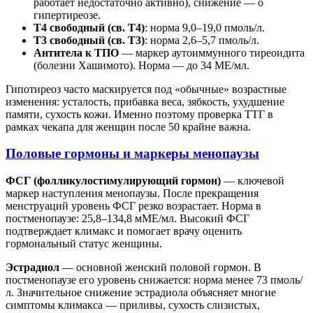
работает недостаточно активно), снижение — о
гипертиреозе.
Т4 свободный (св. Т4)
: норма 9,0–19,0 пмоль/л.
Т3 свободный (св. Т3)
: норма 2,6–5,7 пмоль/л.
Антитела к ТПО
— маркер аутоиммунного тиреоидита
(болезни Хашимото). Норма — до 34 МЕ/мл.
Гипотиреоз часто маскируется под «обычные» возрастные
изменения: усталость, прибавка веса, зябкость, ухудшение
памяти, сухость кожи. Именно поэтому проверка ТТГ в
рамках чекапа для женщин после 50 крайне важна.
Половые гормоны и маркеры менопаузы
ФСГ (фолликулостимулирующий гормон)
— ключевой
маркер наступления менопаузы. После прекращения
менструаций уровень ФСГ резко возрастает. Норма в
постменопаузе: 25,8–134,8 мМЕ/мл. Высокий ФСГ
подтверждает климакс и помогает врачу оценить
гормональный статус женщины.
Эстрадиол
— основной женский половой гормон. В
постменопаузе его уровень снижается: норма менее 73 пмоль/
л. Значительное снижение эстрадиола объясняет многие
симптомы климакса — приливы, сухость слизистых,