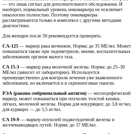
— это лишь сигнал для дополнительного обследования. И
наоборот, нормальный уровень онкомаркера не исключает
онкологию полностью. Поэтому онкомаркеры
рассматриваются только в комплексе с другими методами
диагностики.
Для женщин после 50 рекомендуется проверять:
CA-125
— маркер рака яичников. Норма: до 35 МЕ/мл. Может
повышаться также при эндометриозе, миоме, воспалительных
заболеваниях органов малого таза.
CA 15-3
— маркер рака молочной железы. Норма: до 25–30
МЕ/мл (зависит от лаборатории). Используется
преимущественно для контроля лечения уже выявленного
заболевания, но включается и в скрининговые панели.
РЭА (раково-эмбриональный антиген)
— неспецифический
маркер, может повышаться при опухолях толстой кишки,
лёгких, молочной железы. Норма для некурящих: до 3,8 нг/мл,
для курящих — до 5,5 нг/мл.
CA 19-9
— маркер опухолей поджелудочной железы и
желчевыводящих путей. Норма: до 37 МЕ/мл.