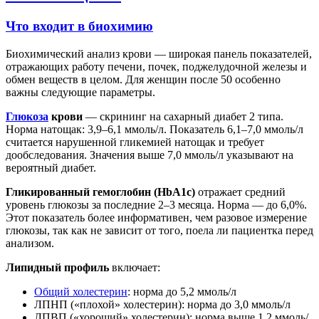
Что входит в биохимию
Биохимический анализ крови — широкая панель показателей,
отражающих работу печени, почек, поджелудочной железы и
обмен веществ в целом. Для женщин после 50 особенно
важны следующие параметры.
Глюкоза
крови
— скрининг на сахарный диабет 2 типа.
Норма натощак: 3,9–6,1 ммоль/л. Показатель 6,1–7,0 ммоль/л
считается нарушенной гликемией натощак и требует
дообследования. Значения выше 7,0 ммоль/л указывают на
вероятный диабет.
Гликированный гемоглобин (HbA1c)
отражает средний
уровень глюкозы за последние 2–3 месяца. Норма — до 6,0%.
Этот показатель более информативен, чем разовое измерение
глюкозы, так как не зависит от того, поела ли пациентка перед
анализом.
Липидный профиль
включает:
Общий холестерин
: норма до 5,2 ммоль/л
ЛПНП («плохой» холестерин): норма до 3,0 ммоль/л
ЛПВП («хороший» холестерин): норма выше 1,2 ммоль/