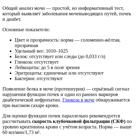
Общий анализ мочи — простой, но информативный тест,
который выявляет заболевания мочевыводящих путей, почек
и диабет.
Основные показатели:
Цвет и прозрачность: норма — соломенно-жёлтая,
прозрачная
Удельный вес: 1010–1025
Белок: отсутствует или следы (до 0,033 г/л)
Глюкоза: отсутствует
Лейкоциты: до 5 в поле зрения
Эритроциты: единичные или отсутствуют
Бактерии: отсутствуют
Появление белка в моче (протеинурия) — серьёзный сигнал
нарушения функции почек и один из ранних маркеров
диабетической нефропатии.
Глюкоза в моче
обнаруживается
при высоком сахаре крови.
Для оценки функции почек параллельно рекомендуется
рассчитывать
скорость клубочковой фильтрации (СКФ)
по
уровню креатинина крови с учётом возраста. Норма — выше
60 мл/мин/1,73 м².