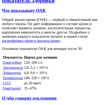
показатель здоровья
Что показывает ОАК
Общий анализ крови (ОАК) — первый и обязательный шаг
любого чекапа. Он даёт информацию о составе крови и
позволяет выявить анемию, воспалительные процессы,
нарушения иммунитета и многое другое. Подробнее о
значении каждого показателя читайте в нашей статье
расшифровка общего анализа крови
.
Основные показатели ОАК для женщин после 50:
Показатель
Норма для женщин
Гемоглобин
120–160 г/л
Эритроциты
3,8–5,1 × 10¹²/л
Лейкоциты
4,0–9,0 × 10⁹/л
Тромбоциты
180–320 × 10⁹/л
СОЭ
до 20 мм/ч
Гематокрит
35–47%
О чём говорят отклонения