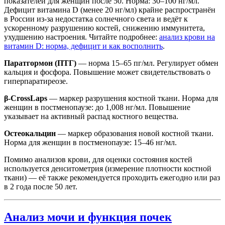
показателей для женщин после 50. Норма: 30–100 нг/мл.
Дефицит витамина D (менее 20 нг/мл) крайне распространён
в России из-за недостатка солнечного света и ведёт к
ускоренному разрушению костей, снижению иммунитета,
ухудшению настроения. Читайте подробнее:
анализ крови на
витамин D: норма, дефицит и как восполнить
.
Паратгормон (ПТГ)
— норма 15–65 пг/мл. Регулирует обмен
кальция и фосфора. Повышение может свидетельствовать о
гиперпаратиреозе.
β-CrossLaps
— маркер разрушения костной ткани. Норма для
женщин в постменопаузе: до 1,008 нг/мл. Повышение
указывает на активный распад костного вещества.
Остеокальцин
— маркер образования новой костной ткани.
Норма для женщин в постменопаузе: 15–46 нг/мл.
Помимо анализов крови, для оценки состояния костей
используется денситометрия (измерение плотности костной
ткани) — её также рекомендуется проходить ежегодно или раз
в 2 года после 50 лет.
Анализ мочи и функция почек