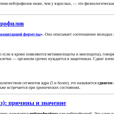
ения нейтрофилов ниже, чем у взрослых, — это физиологическая 
трофилов
йкоцитарной формулы
»
. Оно описывает соотношение молодых 
о если в крови появляются метамиелоциты и миелоциты), говор
 клетки — организм срочно нуждается в защитниках. Сдвиг влев
личеством сегментов ядра (5 и более), это называется
сдвигом
кже встречается при хронических состояниях.
): причины и значение
орму, называется
нейтрофилёзом
или нейтрофилией. Это один из