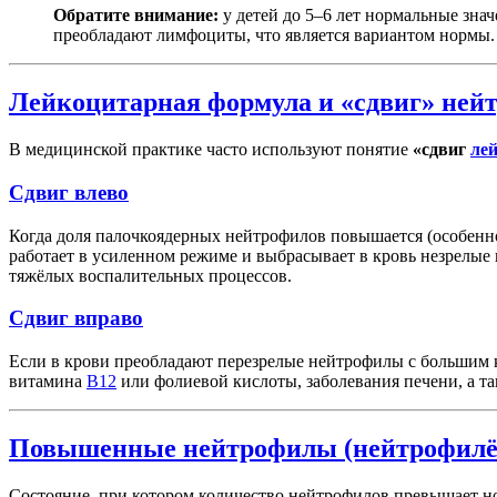
Обратите внимание:
у детей до 5–6 лет нормальные знач
преобладают лимфоциты, что является вариантом нормы.
Лейкоцитарная формула и «сдвиг» ней
В медицинской практике часто используют понятие
«сдвиг
ле
Сдвиг влево
Когда доля палочкоядерных нейтрофилов повышается (особенн
работает в усиленном режиме и выбрасывает в кровь незрелые
тяжёлых воспалительных процессов.
Сдвиг вправо
Если в крови преобладают перезрелые нейтрофилы с большим ко
витамина
B12
или фолиевой кислоты, заболевания печени, а та
Повышенные нейтрофилы (нейтрофилёз
Состояние, при котором количество нейтрофилов превышает н