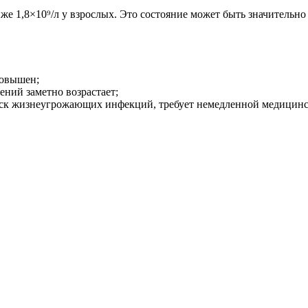
1,8×10⁹/л у взрослых. Это состояние может быть значительно о
повышен;
ний заметно возрастает;
риск жизнеугрожающих инфекций, требует немедленной медицин