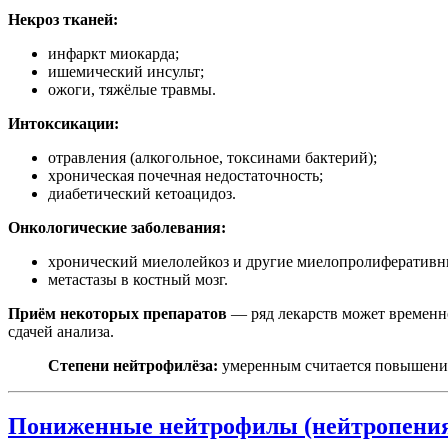
Некроз тканей:
инфаркт миокарда;
ишемический инсульт;
ожоги, тяжёлые травмы.
Интоксикации:
отравления (алкогольное, токсинами бактерий);
хроническая почечная недостаточность;
диабетический кетоацидоз.
Онкологические заболевания:
хронический миелолейкоз и другие миелопролиферативн
метастазы в костный мозг.
Приём некоторых препаратов
— ряд лекарств может временно
сдачей анализа.
Степени нейтрофилёза:
умеренным считается повышение
Пониженные нейтрофилы (нейтропения