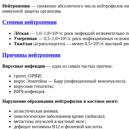
Нейтропения
— снижение абсолютного числа нейтрофилов ниже 
иммунной защиты организма.
Степени нейтропении
Лёгкая
— 1,0–1,8×10⁹/л: риск инфекций незначительно 
Умеренная
— 0,5–1,0×10⁹/л: риск инфекционных осложне
Тяжёлая
(агранулоцитоз) — менее 0,5×10⁹/л: высокий 
Причины нейтропении
Вирусные инфекции
— одна из самых частых причин:
грипп, ОРВИ;
вирус Эпштейна — Барр (инфекционный мононуклеоз);
вирусные гепатиты;
ВИЧ-инфекция.
Нарушение образования нейтрофилов в костном мозге:
апластическая анемия;
онкологические заболевания крови (лейкозы);
метастазы опухолей в костный мозг;
дефицит витамина B12 и фолиевой кислоты.