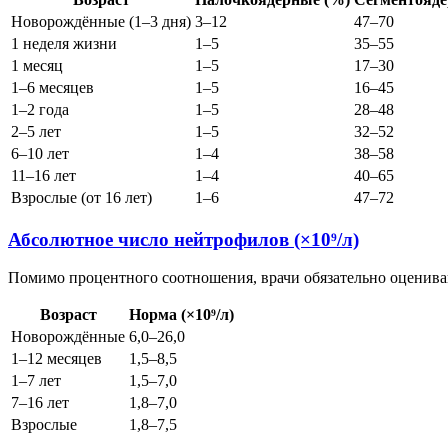
Новорождённые (1–3 дня)
3–12
47–70
1 неделя жизни
1–5
35–55
1 месяц
1–5
17–30
1–6 месяцев
1–5
16–45
1–2 года
1–5
28–48
2–5 лет
1–5
32–52
6–10 лет
1–4
38–58
11–16 лет
1–4
40–65
Взрослые (от 16 лет)
1–6
47–72
Абсолютное число нейтрофилов (×10⁹/л)
Помимо процентного соотношения, врачи обязательно оценива
Возраст
Норма (×10⁹/л)
Новорождённые
6,0–26,0
1–12 месяцев
1,5–8,5
1–7 лет
1,5–7,0
7–16 лет
1,8–7,0
Взрослые
1,8–7,5