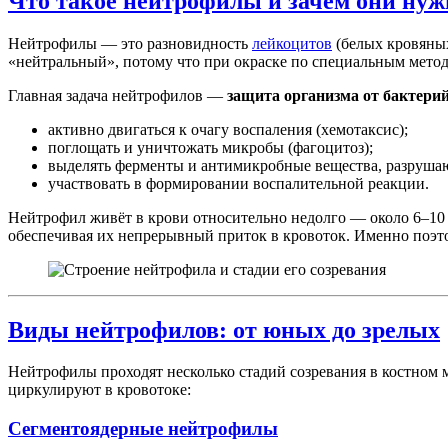
Что такое нейтрофилы и зачем они ну
Нейтрофилы — это разновидность
лейкоцитов
(белых кровяных
«нейтральный», потому что при окраске по специальным мето
Главная задача нейтрофилов —
защита организма от бактерий
активно двигаться к очагу воспаления (хемотаксис);
поглощать и уничтожать микробы (фагоцитоз);
выделять ферменты и антимикробные вещества, разруша
участвовать в формировании воспалительной реакции.
Нейтрофил живёт в крови относительно недолго — около 6–10 ч
обеспечивая их непрерывный приток в кровоток. Именно поэто
Виды нейтрофилов: от юных до зрелых
Нейтрофилы проходят несколько стадий созревания в костном м
циркулируют в кровотоке:
Сегментоядерные нейтрофилы