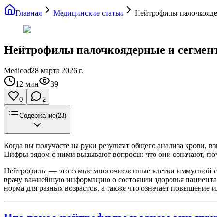
Главная
Медицинские статьи
Нейтрофилы палочкояде
Нейтрофилы палочкоядерные и сегмент
Medicod
28 марта 2026 г.
12
мин
39
0
2
Содержание
(
28
)
Когда вы получаете на руки результат общего анализа крови, 
Цифры рядом с ними вызывают вопросы: что они означают, поч
Нейтрофилы — это самые многочисленные клетки иммунной си
врачу важнейшую информацию о состоянии здоровья пациента. 
норма для разных возрастов, а также что означает повышение 