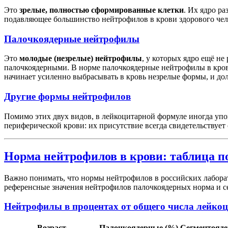
Это
зрелые, полностью сформированные клетки
. Их ядро р
подавляющее большинство нейтрофилов в крови здорового чел
Палочкоядерные нейтрофилы
Это
молодые (незрелые) нейтрофилы
, у которых ядро ещё н
палочкоядерными. В норме палочкоядерные нейтрофилы в кров
начинает усиленно выбрасывать в кровь незрелые формы, и дол
Другие формы нейтрофилов
Помимо этих двух видов, в лейкоцитарной формуле иногда у
периферической крови: их присутствие всегда свидетельствует
Норма нейтрофилов в крови: таблица п
Важно понимать, что нормы нейтрофилов в российских лаборат
референсные значения нейтрофилов палочкоядерных норма и с
Нейтрофилы в процентах от общего числа лейко
Возраст
Палочкоядерные (%)
Сегментояде