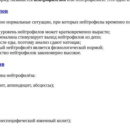
лов
енно нормальные ситуации, при которых нейтрофилы временно 
уровень нейтрофилов может кратковременно вырасти;
еналина стимулирует выход нейтрофилов из депо;
ле еды, поэтому анализ сдают натощак;
ый нейтрофилёз является физиологической нормой;
ство нейтрофилов закономерно высокое.
ов
на нейтрофилёза:
т, аппендицит, абсцессы);
 неспецифический язвенный колит);