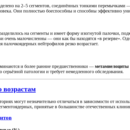
азделено на 2–5 сегментов, соединённых тонкими перемычками 
овека. Они полностью боеспособны и способны эффективно уни
е разделилось на сегменты и имеет форму изогнутой палочки, по
и очень малочисленны — они как бы находятся «в резерве». Од
я палочкоядерных нейтрофилов резко возрастает.
поминаются и более ранние предшественники —
метамиелоциты
 о серьёзной патологии и требует немедленного обследования.
о возрастам
ориях могут незначительно отличаться в зависимости от испол
егментоядерных, принятые в большинстве отечественных клини
цитов
рные (%)