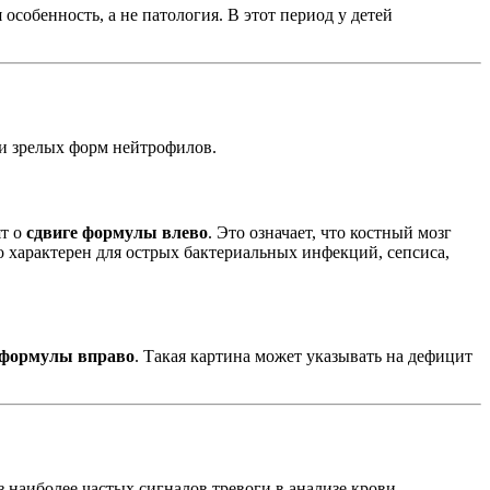
особенность, а не патология. В этот период у детей
и зрелых форм нейтрофилов.
ят о
сдвиге формулы влево
. Это означает, что костный мозг
о характерен для острых бактериальных инфекций, сепсиса,
 формулы вправо
. Такая картина может указывать на дефицит
 наиболее частых сигналов тревоги в анализе крови.