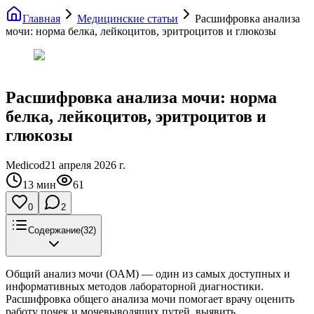
Главная
Медицинские статьи
Расшифровка анализа
мочи: норма белка, лейкоцитов, эритроцитов и глюкозы
Расшифровка анализа мочи: норма
белка, лейкоцитов, эритроцитов и
глюкозы
Medicod
21 апреля 2026 г.
13
мин
61
0
2
Содержание
(
32
)
Общий анализ мочи (ОАМ) — один из самых доступных и
информативных методов лабораторной диагностики.
Расшифровка общего анализа мочи помогает врачу оценить
работу почек и мочевыводящих путей, выявить