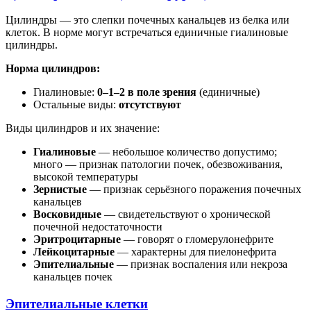
Цилиндры — это слепки почечных канальцев из белка или
клеток. В норме могут встречаться единичные гиалиновые
цилиндры.
Норма цилиндров:
Гиалиновые:
0–1–2 в поле зрения
(единичные)
Остальные виды:
отсутствуют
Виды цилиндров и их значение:
Гиалиновые
— небольшое количество допустимо;
много — признак патологии почек, обезвоживания,
высокой температуры
Зернистые
— признак серьёзного поражения почечных
канальцев
Восковидные
— свидетельствуют о хронической
почечной недостаточности
Эритроцитарные
— говорят о гломерулонефрите
Лейкоцитарные
— характерны для пиелонефрита
Эпителиальные
— признак воспаления или некроза
канальцев почек
Эпителиальные клетки