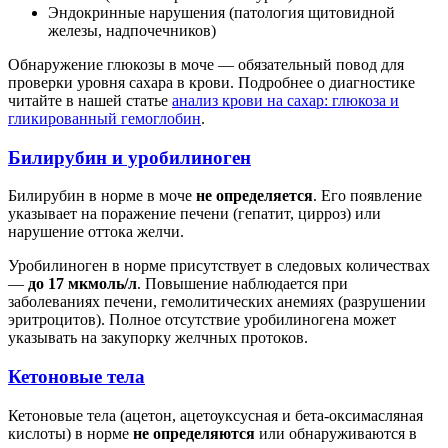
Эндокринные нарушения (патология щитовидной
железы, надпочечников)
Обнаружение глюкозы в моче — обязательный повод для
проверки уровня сахара в крови. Подробнее о диагностике
читайте в нашей статье
анализ крови на сахар: глюкоза и
гликированный гемоглобин
.
Билирубин и уробилиноген
Билирубин в норме в моче
не определяется
. Его появление
указывает на поражение печени (гепатит, цирроз) или
нарушение оттока желчи.
Уробилиноген в норме присутствует в следовых количествах
—
до 17 мкмоль/л
. Повышение наблюдается при
заболеваниях печени, гемолитических анемиях (разрушении
эритроцитов). Полное отсутствие уробилиногена может
указывать на закупорку желчных протоков.
Кетоновые тела
Кетоновые тела (ацетон, ацетоуксусная и бета-оксимасляная
кислоты) в норме
не определяются
или обнаруживаются в