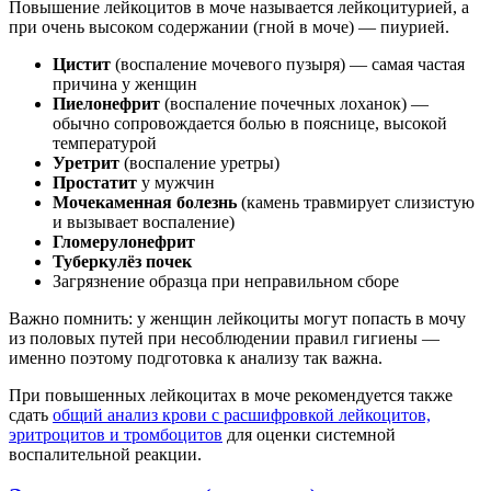
Повышение лейкоцитов в моче называется лейкоцитурией, а
при очень высоком содержании (гной в моче) — пиурией.
Цистит
(воспаление мочевого пузыря) — самая частая
причина у женщин
Пиелонефрит
(воспаление почечных лоханок) —
обычно сопровождается болью в пояснице, высокой
температурой
Уретрит
(воспаление уретры)
Простатит
у мужчин
Мочекаменная болезнь
(камень травмирует слизистую
и вызывает воспаление)
Гломерулонефрит
Туберкулёз почек
Загрязнение образца при неправильном сборе
Важно помнить: у женщин лейкоциты могут попасть в мочу
из половых путей при несоблюдении правил гигиены —
именно поэтому подготовка к анализу так важна.
При повышенных лейкоцитах в моче рекомендуется также
сдать
общий анализ крови с расшифровкой лейкоцитов,
эритроцитов и тромбоцитов
для оценки системной
воспалительной реакции.