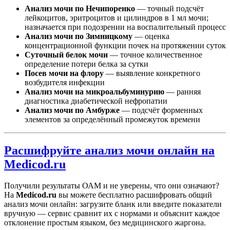
Анализ мочи по Нечипоренко
— точный подсчёт
лейкоцитов, эритроцитов и цилиндров в 1 мл мочи;
назначается при подозрении на воспалительный процесс
Анализ мочи по Зимницкому
— оценка
концентрационной функции почек на протяжении суток
Суточный белок мочи
— точное количественное
определение потери белка за сутки
Посев мочи на флору
— выявление конкретного
возбудителя инфекции
Анализ мочи на микроальбуминурию
— ранняя
диагностика диабетической нефропатии
Анализ мочи по Амбурже
— подсчёт форменных
элементов за определённый промежуток времени
Расшифруйте анализ мочи онлайн на
Medicod.ru
Получили результаты ОАМ и не уверены, что они означают?
На
Medicod.ru
вы можете бесплатно расшифровать общий
анализ мочи онлайн: загрузите бланк или введите показатели
вручную — сервис сравнит их с нормами и объяснит каждое
отклонение простым языком, без медицинского жаргона.