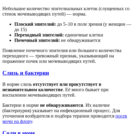
Небольшое количество эпителиальных клеток (слущенных со
стенок мочевыводящих путей) — норма.
Плоский эпителий:
до 5–10 в поле зрения (у женщин —
до 15)
Переходный эпителий:
единичные клетки
Почечный эпителий:
не обнаруживается
Появление почечного эпителия или большого количества
переходного — тревожный признак, указывающий на
поражение почек или мочевыводящих путей.
Слизь и бактерии
В норме слизь
отсутствует или присутствует в
незначительном количестве
. Её много бывает при
воспалении мочевыводящих путей.
Бактерии в норме
не обнаруживаются
. Их наличие
(бактериурия) указывает на инфекционный процесс. Для
уточнения возбудителя и подбора терапии проводится
посев
мочи на флору
.
Соли в моче