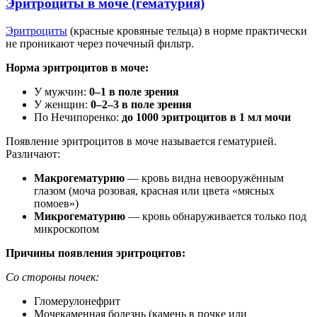
Эритроциты в моче (гематурия)
Эритроциты
(красные кровяные тельца) в норме практически
не проникают через почечный фильтр.
Норма эритроцитов в моче:
У мужчин:
0–1 в поле зрения
У женщин:
0–2–3 в поле зрения
По Нечипоренко:
до 1000 эритроцитов в 1 мл мочи
Появление эритроцитов в моче называется гематурией.
Различают:
Макрогематурию
— кровь видна невооружённым
глазом (моча розовая, красная или цвета «мясных
помоев»)
Микрогематурию
— кровь обнаруживается только под
микроскопом
Причины появления эритроцитов:
Со стороны почек:
Гломерулонефрит
Мочекаменная болезнь (камень в почке или