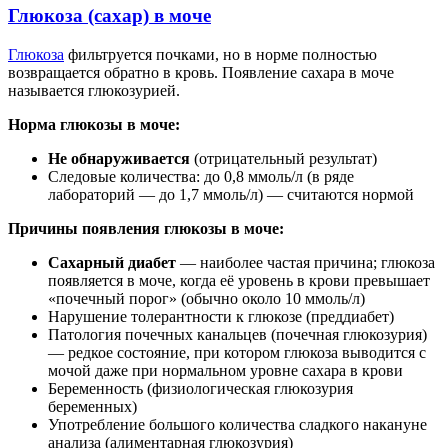
Глюкоза (сахар) в моче
Глюкоза
фильтруется почками, но в норме полностью
возвращается обратно в кровь. Появление сахара в моче
называется глюкозурией.
Норма глюкозы в моче:
Не обнаруживается
(отрицательный результат)
Следовые количества: до 0,8 ммоль/л (в ряде
лабораторий — до 1,7 ммоль/л) — считаются нормой
Причины появления глюкозы в моче:
Сахарный диабет
— наиболее частая причина; глюкоза
появляется в моче, когда её уровень в крови превышает
«почечный порог» (обычно около 10 ммоль/л)
Нарушение толерантности к глюкозе (преддиабет)
Патология почечных канальцев (почечная глюкозурия)
— редкое состояние, при котором глюкоза выводится с
мочой даже при нормальном уровне сахара в крови
Беременность (физиологическая глюкозурия
беременных)
Употребление большого количества сладкого накануне
анализа (алиментарная глюкозурия)