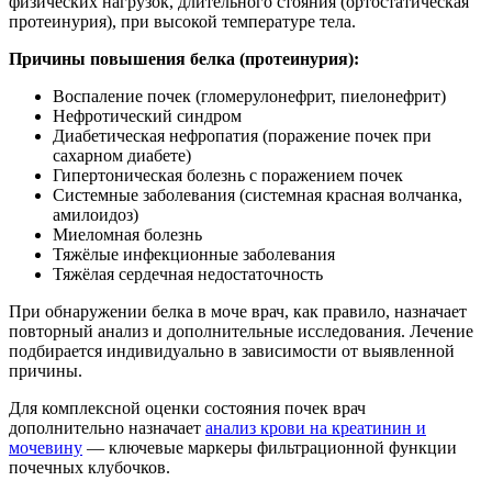
физических нагрузок, длительного стояния (ортостатическая
протеинурия), при высокой температуре тела.
Причины повышения белка (протеинурия):
Воспаление почек (гломерулонефрит, пиелонефрит)
Нефротический синдром
Диабетическая нефропатия (поражение почек при
сахарном диабете)
Гипертоническая болезнь с поражением почек
Системные заболевания (системная красная волчанка,
амилоидоз)
Миеломная болезнь
Тяжёлые инфекционные заболевания
Тяжёлая сердечная недостаточность
При обнаружении белка в моче врач, как правило, назначает
повторный анализ и дополнительные исследования. Лечение
подбирается индивидуально в зависимости от выявленной
причины.
Для комплексной оценки состояния почек врач
дополнительно назначает
анализ крови на креатинин и
мочевину
— ключевые маркеры фильтрационной функции
почечных клубочков.