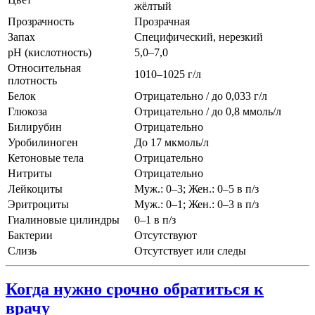
жёлтый
Прозрачность
Прозрачная
Запах
Специфический, нерезкий
pH (кислотность)
5,0–7,0
Относительная
1010–1025 г/л
плотность
Белок
Отрицательно / до 0,033 г/л
Глюкоза
Отрицательно / до 0,8 ммоль/л
Билирубин
Отрицательно
Уробилиноген
До 17 мкмоль/л
Кетоновые тела
Отрицательно
Нитриты
Отрицательно
Лейкоциты
Муж.: 0–3; Жен.: 0–5 в п/з
Эритроциты
Муж.: 0–1; Жен.: 0–3 в п/з
Гиалиновые цилиндры
0–1 в п/з
Бактерии
Отсутствуют
Слизь
Отсутствует или следы
Когда нужно срочно обратиться к
врачу