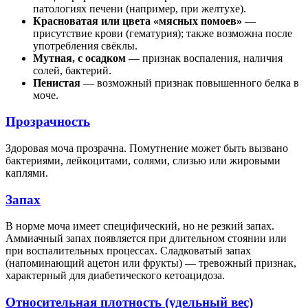
патологиях печени (например, при желтухе).
Красноватая или цвета «мясных помоев»
—
присутствие крови (гематурия); также возможна после
употребления свёклы.
Мутная, с осадком
— признак воспаления, наличия
солей, бактерий.
Пенистая
— возможный признак повышенного белка в
моче.
Прозрачность
Здоровая моча прозрачна. Помутнение может быть вызвано
бактериями, лейкоцитами, солями, слизью или жировыми
каплями.
Запах
В норме моча имеет специфический, но не резкий запах.
Аммиачный запах появляется при длительном стоянии или
при воспалительных процессах. Сладковатый запах
(напоминающий ацетон или фрукты) — тревожный признак,
характерный для диабетического кетоацидоза.
Относительная плотность (удельный вес)