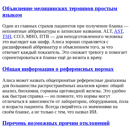
Объяснение медицинских терминов простым
языком
Один из главных страхов пациентов при получении бланка —
непонятные аббревиатуры и латинские названия. ALT,
AST
,
TSH
, СОЭ, МНО, ПТВ — для неподготовленного человека
это выглядит как шифр. Алиса хорошо справляется с
расшифровкой аббревиатур и объяснением того, за что
отвечает каждый показатель. Это снижает тревогу и помогает
сориентироваться в бланке ещё до визита к врачу.
Общая информация о референсных нормах
Алиса может назвать общепринятые референсные диапазоны
для большинства распространённых анализов крови: общий
анализ, биохимия, гормоны щитовидной железы. Это удобно
как быстрая справка — но помните, что нормы могут
отличаться в зависимости от лаборатории, оборудования, пола
и возраста пациента. Всегда сверяйтесь со значениями на
своём бланке, а не только с тем, что назвал ИИ.
Перечень возможных причин отклонений