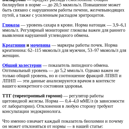
билирубин в норме — до 20,5 мкмоль/л. Повышение может
быть связано с нарушением работы печени, желчевыводящих
путей, а также с усиленным распадом эритроцитов.
Глюкоза
— уровень сахара в крови. Норма натощак — 3,9–6,1
ммоль/л. Регулярный мониторинг глюкозы важен для раннего
выявления нарушений углеводного обмена.
Креатинин
и
мочевина
— маркеры работы почек. Норма
креатинина: 62–115 мкмоль/л для мужчин, 53–97 мкмоль/л для
женщин.
Общий холестерин
— показатель липидного обмена.
Оптимальный уровень — до 5,2 ммоль/л. Однако важен не
только общий уровень, но и соотношение фракций ЛПВП и
ЛПНП — эти данные анализируются врачом в контексте
вашего конкретного состояния здоровья.
ТТГ (тиреотропный гормон)
— регулятор работы
щитовидной железы. Норма — 0,4–4,0 мМЕ/л (в зависимости
от лаборатории). Отклонения в любую сторону требуют
консультации эндокринолога.
Что именно означает каждый показатель биохимии и почему
он может отклоняться от нормы — в нашей статье: