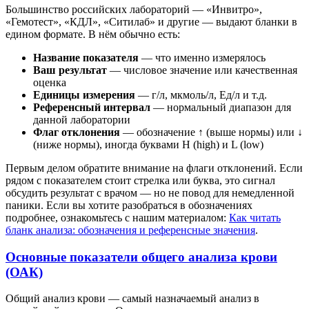
Большинство российских лабораторий — «Инвитро»,
«Гемотест», «КДЛ», «Ситилаб» и другие — выдают бланки в
едином формате. В нём обычно есть:
Название показателя
— что именно измерялось
Ваш результат
— числовое значение или качественная
оценка
Единицы измерения
— г/л, мкмоль/л, Ед/л и т.д.
Референсный интервал
— нормальный диапазон для
данной лаборатории
Флаг отклонения
— обозначение ↑ (выше нормы) или ↓
(ниже нормы), иногда буквами H (high) и L (low)
Первым делом обратите внимание на флаги отклонений. Если
рядом с показателем стоит стрелка или буква, это сигнал
обсудить результат с врачом — но не повод для немедленной
паники. Если вы хотите разобраться в обозначениях
подробнее, ознакомьтесь с нашим материалом:
Как читать
бланк анализа: обозначения и референсные значения
.
Основные показатели общего анализа крови
(ОАК)
Общий анализ крови — самый назначаемый анализ в