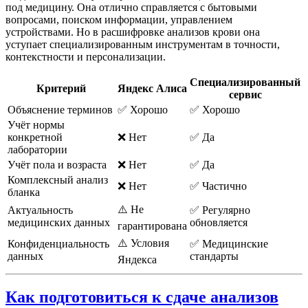
под медицину. Она отлично справляется с бытовыми
вопросами, поиском информации, управлением
устройствами. Но в расшифровке анализов крови она
уступает специализированным инструментам в точности,
контекстности и персонализации.
Специализированный
Критерий
Яндекс Алиса
сервис
Объяснение терминов
✅ Хорошо
✅ Хорошо
Учёт нормы
конкретной
❌ Нет
✅ Да
лаборатории
Учёт пола и возраста
❌ Нет
✅ Да
Комплексный анализ
❌ Нет
✅ Частично
бланка
⚠️ Не
Актуальность
✅ Регулярно
медицинских данных
обновляется
гарантирована
⚠️ Условия
Конфиденциальность
✅ Медицинские
данных
стандарты
Яндекса
Как подготовиться к сдаче анализов