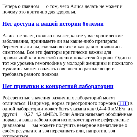
Теперь о главном — о том, чего Алиса делать не может и
почему это критично для здоровья.
Нет доступа к вашей истории болезни
Алиса не знает, сколько вам лет, какие у вас хронические
заболевания, принимаете ли вы какие-либо препараты,
беременны ли вы, сколько весите и как давно появились
симптомы. Все эти факторы критически важны для
правильной клинической оценки показателей крови. Один и
тот же уровень гемоглобина у молодой женщины и пожилого
мужчины может означать совершенно разные вещи и
требовать разного подхода.
Нет привязки к конкретной лаборатории
Референсные значения различных лабораторий могут
отличаться. Например, норма тиреотропного гормона (
ТТГ
) в
одной лаборатории может быть указана как 0,4–4,0 мМЕ/л, а в
другой — 0,27–4,2 мМЕ/л. Если Алиса называет обобщённые
нормы, а ваша лаборатория использует другие референсные
диапазоны — вы можете получить неверное впечатление о
своём результате и зря переживать или, напротив, зря
успокоиться.