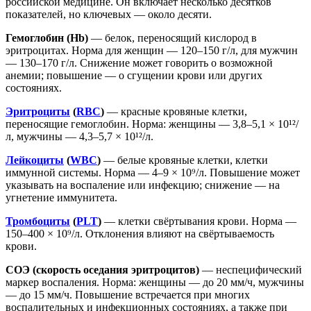
российской медицине. Он включает несколько десятков
показателей, но ключевых — около десяти.
Гемоглобин (Hb)
— белок, переносящий кислород в
эритроцитах. Норма для женщин — 120–150 г/л, для мужчин
— 130–170 г/л. Снижение может говорить о возможной
анемии; повышение — о сгущении крови или других
состояниях.
Эритроциты
(
RBC
)
— красные кровяные клетки,
переносящие гемоглобин. Норма: женщины — 3,8–5,1 × 10¹²/
л, мужчины — 4,3–5,7 × 10¹²/л.
Лейкоциты
(
WBC
)
— белые кровяные клетки, клетки
иммунной системы. Норма — 4–9 × 10⁹/л. Повышение может
указывать на воспаление или инфекцию; снижение — на
угнетение иммунитета.
Тромбоциты
(
PLT
)
— клетки свёртывания крови. Норма —
150–400 × 10⁹/л. Отклонения влияют на свёртываемость
крови.
СОЭ (скорость оседания эритроцитов)
— неспецифический
маркер воспаления. Норма: женщины — до 20 мм/ч, мужчины
— до 15 мм/ч. Повышение встречается при многих
воспалительных и инфекционных состояниях, а также при