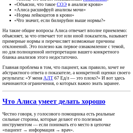
«Объясни, что такое
СОЭ
в анализе крови»
«Алиса расшифруй анализы мочи»
«Норма лейкоцитов в крови»
«Что значит, если билирубин выше нормы?»
На такие общие вопросы Алиса отвечает вполне приемлемо:
объясняет, за что отвечает тот или иной показатель, называет
примерные нормы и перечисляет возможные причины
отклонений. Это полезно как первое ознакомление с темой,
но для полноценной интерпретации вашего конкретного
бланка анализов этого недостаточно.
Главная проблема в том, что пациент, как правило, хочет не
абстрактного ответа о показателе, а конкретной оценки своего
результата: «У меня
АЛТ
67 Ед/л — это плохо?» И вот здесь
начинаются ограничения, о которых важно знать заранее.
Что Алиса умеет делать хорошо
Честно говоря, у голосового помощника есть реальные
сильные стороны, которые делают его полезным
инструментом — если понимать его место в цепочке
«пациент → информация → врач».