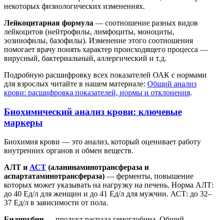
некоторых физиологических изменениях.
Лейкоцитарная формула
— соотношение разных видов
лейкоцитов (нейтрофилы, лимфоциты, моноциты,
эозинофилы, базофилы). Изменение этого соотношения
помогает врачу понять характер происходящего процесса —
вирусный, бактериальный, аллергический и т.д.
Подробную расшифровку всех показателей ОАК с нормами
для взрослых читайте в нашем материале:
Общий анализ
крови: расшифровка показателей, нормы и отклонения
.
Биохимический анализ крови: ключевые
маркеры
Биохимия крови — это анализ, который оценивает работу
внутренних органов и обмен веществ.
АЛТ и
АСТ
(аланинаминотрансфераза и
аспартатаминотрансфераза)
— ферменты, повышение
которых может указывать на нагрузку на печень. Норма АЛТ:
до 40 Ед/л для женщин и до 41 Ед/л для мужчин. АСТ: до 32–
37 Ед/л в зависимости от пола.
Билирубин
— продукт распада гемоглобина. Общий