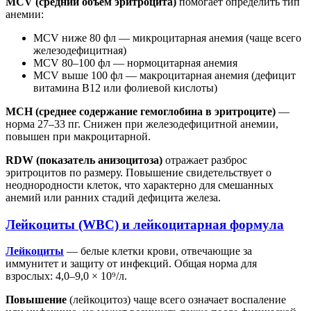
MCV (средний объём эритроцита)
помогает определить тип
анемии:
MCV ниже 80 фл — микроцитарная анемия (чаще всего
железодефицитная)
MCV 80–100 фл — нормоцитарная анемия
MCV выше 100 фл — макроцитарная анемия (дефицит
витамина В12 или фолиевой кислоты)
MCH (среднее содержание гемоглобина в эритроците)
—
норма 27–33 пг. Снижен при железодефицитной анемии,
повышен при макроцитарной.
RDW (показатель анизоцитоза)
отражает разброс
эритроцитов по размеру. Повышение свидетельствует о
неоднородности клеток, что характерно для смешанных
анемий или ранних стадий дефицита железа.
Лейкоциты (WBC) и лейкоцитарная формула
Лейкоциты
— белые клетки крови, отвечающие за
иммунитет и защиту от инфекций. Общая норма для
взрослых: 4,0–9,0 × 10⁹/л.
Повышение
(лейкоцитоз) чаще всего означает воспаление