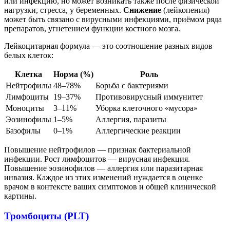
или инфекцию, но может возникать также после физической
нагрузки, стресса, у беременных.
Снижение
(лейкопения)
может быть связано с вирусными инфекциями, приёмом ряда
препаратов, угнетением функции костного мозга.
Лейкоцитарная формула — это соотношение разных видов
белых клеток:
Клетка
Норма (%)
Роль
Нейтрофилы
48–78%
Борьба с бактериями
Лимфоциты
19–37%
Противовирусный иммунитет
Моноциты
3–11%
Уборка клеточного «мусора»
Эозинофилы
1–5%
Аллергия, паразиты
Базофилы
0–1%
Аллергические реакции
Повышение нейтрофилов — признак бактериальной
инфекции. Рост лимфоцитов — вирусная инфекция.
Повышение эозинофилов — аллергия или паразитарная
инвазия. Каждое из этих изменений нуждается в оценке
врачом в контексте ваших симптомов и общей клинической
картины.
Тромбоциты (PLT)