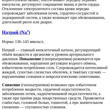
импульсов, регулируют сокращение мышц и ритм сердца.
Отклонение электролитного состава крови нередко
сопровождает заболевания почек, сердечно-сосудистой и
эндокринной систем, а также возникает при обезвоживании,
длительной рвоте или диарее.
Натрий (Na⁺)
Норма: 136–145 ммоль/л.
Натрий — главный внеклеточный катион, регулирующий
объём жидкости в организме и уровень артериального
давления.
Повышение
(гипернатриемия) развивается при
обезвоживании, нарушении регуляции водного обмена,
избыточном потреблении соли. Сопровождается интенсивной
жаждой, сухостью слизистых оболочек, в тяжёлых случаях —
нарушениями сознания и неврологическими симптомами.
Снижение
(гипонатриемия) возможно при избыточном
потреблении жидкости, сердечной недостаточности,
заболеваниях почек, надпочечниковой недостаточности, а
также при приёме ряда лекарственных средств. Проявляется
слабостью, головной болью, тошнотой, а при значительном
снижении — спутанностью сознания.