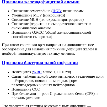
Признаки железодефицитной анемии
Снижение гемоглобина (
HGB
) ниже нормы
Уменьшение MCV (микроцитоз)
Снижение MCH (гипохромия эритроцитов)
Снижение ферритина и сывороточного железа в
биохимическом анализе
Повышение ОЖСС (общей железосвязывающей
способности сыворотки)
При таком сочетании врач направит на дополнительное
обследование для выявления причины дефицита железа и
подберёт индивидуальную тактику лечения.
Признаки бактериальной инфекции
Лейкоцитоз (
WBC
выше 9,0 × 10⁹/л)
Сдвиг лейкоцитарной формулы влево: увеличение доли
нейтрофилов, появление молодых форм —
палочкоядерных и юных нейтрофилов
Повышение СОЭ
При биохимии — рост С-реактивного белка (СРБ) и
прокальцитонина
Это характерная картина бактериальных инфекций —