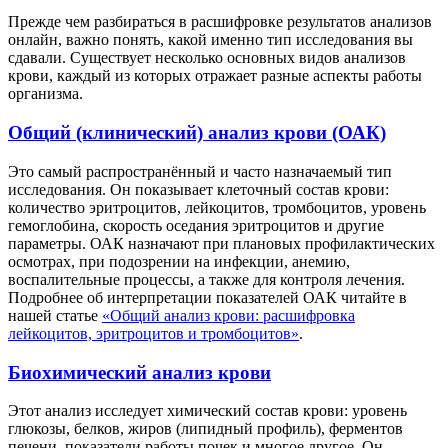
Прежде чем разбираться в расшифровке результатов анализов
онлайн, важно понять, какой именно тип исследования вы
сдавали. Существует несколько основных видов анализов
крови, каждый из которых отражает разные аспекты работы
организма.
Общий (клинический) анализ крови (ОАК)
Это самый распространённый и часто назначаемый тип
исследования. Он показывает клеточный состав крови:
количество эритроцитов, лейкоцитов, тромбоцитов, уровень
гемоглобина, скорость оседания эритроцитов и другие
параметры. ОАК назначают при плановых профилактических
осмотрах, при подозрении на инфекции, анемию,
воспалительные процессы, а также для контроля лечения.
Подробнее об интерпретации показателей ОАК читайте в
нашей статье
«Общий анализ крови: расшифровка
лейкоцитов, эритроцитов и тромбоцитов»
.
Биохимический анализ крови
Этот анализ исследует химический состав крови: уровень
глюкозы, белков, жиров (липидный профиль), ферментов
печени, показатели работы почек и многое другое. Он