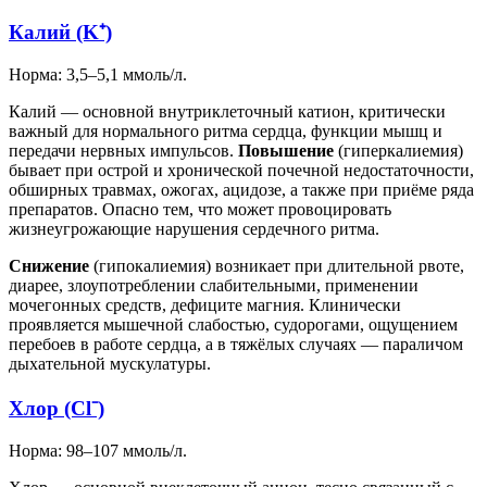
Калий (K⁺)
Норма: 3,5–5,1 ммоль/л.
Калий — основной внутриклеточный катион, критически
важный для нормального ритма сердца, функции мышц и
передачи нервных импульсов.
Повышение
(гиперкалиемия)
бывает при острой и хронической почечной недостаточности,
обширных травмах, ожогах, ацидозе, а также при приёме ряда
препаратов. Опасно тем, что может провоцировать
жизнеугрожающие нарушения сердечного ритма.
Снижение
(гипокалиемия) возникает при длительной рвоте,
диарее, злоупотреблении слабительными, применении
мочегонных средств, дефиците магния. Клинически
проявляется мышечной слабостью, судорогами, ощущением
перебоев в работе сердца, а в тяжёлых случаях — параличом
дыхательной мускулатуры.
Хлор (Cl⁻)
Норма: 98–107 ммоль/л.