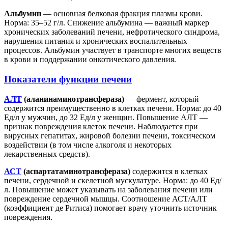
Альбумин
— основная белковая фракция плазмы крови.
Норма: 35–52 г/л. Снижение альбумина — важный маркер
хронических заболеваний печени, нефротического синдрома,
нарушения питания и хронических воспалительных
процессов. Альбумин участвует в транспорте многих веществ
в крови и поддержании онкотического давления.
Показатели функции печени
АЛТ
(аланинаминотрансфераза)
— фермент, который
содержится преимущественно в клетках печени. Норма: до 40
Ед/л у мужчин, до 32 Ед/л у женщин. Повышение АЛТ —
признак повреждения клеток печени. Наблюдается при
вирусных гепатитах, жировой болезни печени, токсическом
воздействии (в том числе алкоголя и некоторых
лекарственных средств).
АСТ
(аспартатаминотрансфераза)
содержится в клетках
печени, сердечной и скелетной мускулатуре. Норма: до 40 Ед/
л. Повышение может указывать на заболевания печени или
повреждение сердечной мышцы. Соотношение АСТ/АЛТ
(коэффициент де Ритиса) помогает врачу уточнить источник
повреждения.