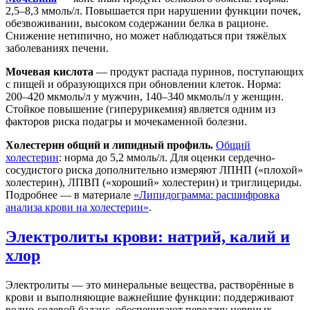
2,5–8,3 ммоль/л. Повышается при нарушении функции почек,
обезвоживании, высоком содержании белка в рационе.
Снижение нетипично, но может наблюдаться при тяжёлых
заболеваниях печени.
Мочевая кислота
— продукт распада пуринов, поступающих
с пищей и образующихся при обновлении клеток. Норма:
200–420 мкмоль/л у мужчин, 140–340 мкмоль/л у женщин.
Стойкое повышение (гиперурикемия) является одним из
факторов риска подагры и мочекаменной болезни.
Холестерин общий и липидный профиль.
Общий
холестерин
: норма до 5,2 ммоль/л. Для оценки сердечно-
сосудистого риска дополнительно измеряют ЛПНП («плохой»
холестерин), ЛПВП («хороший» холестерин) и триглицериды.
Подробнее — в материале
«Липидограмма: расшифровка
анализа крови на холестерин»
.
Электролиты крови: натрий, калий и
хлор
Электролиты — это минеральные вещества, растворённые в
крови и выполняющие важнейшие функции: поддерживают
водно-солевой баланс, обеспечивают передачу нервных