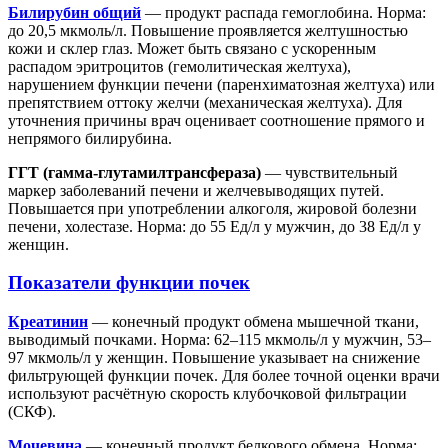
Билирубин общий
— продукт распада гемоглобина. Норма:
до 20,5 мкмоль/л. Повышение проявляется желтушностью
кожи и склер глаз. Может быть связано с ускоренным
распадом эритроцитов (гемолитическая желтуха),
нарушением функции печени (паренхиматозная желтуха) или
препятствием оттоку желчи (механическая желтуха). Для
уточнения причины врач оценивает соотношение прямого и
непрямого билирубина.
ГГТ (гамма-глутамилтрансфераза)
— чувствительный
маркер заболеваний печени и желчевыводящих путей.
Повышается при употреблении алкоголя, жировой болезни
печени, холестазе. Норма: до 55 Ед/л у мужчин, до 38 Ед/л у
женщин.
Показатели функции почек
Креатинин
— конечный продукт обмена мышечной ткани,
выводимый почками. Норма: 62–115 мкмоль/л у мужчин, 53–
97 мкмоль/л у женщин. Повышение указывает на снижение
фильтрующей функции почек. Для более точной оценки врачи
используют расчётную скорость клубочковой фильтрации
(СКФ).
Мочевина
— конечный продукт белкового обмена. Норма: