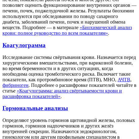
позволяет оценить функционирование внутренних органов —
печени, почек, поджелудочной железы. Результаты биохимии
используются при обследовании по поводу сахарного
диабета, заболеваний печени, почек и нарушений обмена
веществ. Подробнее — в материале
«Биохимический анализ
крови: полное руководство по всем показателям»
.
Коагулограмма
Исследование системы свёртывания крови. Назначается перед
хирургическими вмешательствами, при варикозной болезни,
во время беременности и в других ситуациях, когда
необходима оценка тромботического риска. Включает такие
показатели, как протромбиновое время (ПТВ), МНО,
АЧТВ
,
фибриноген
. Подробнее о расшифровке показателей читайте в
статье
«Коагулограмма: анализ свёртываемости крови и
расшифровка показателей»
.
Гормональные анализы
Определяют уровень гормонов щитовидной железы, половых
гормонов, гормонов надпочечников и других желёз
внутренней секреции. Назначаются эндокринологом,
гинекологом или другим профильным специалистом в