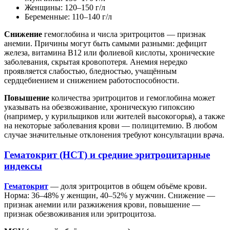
Женщины: 120–150 г/л
Беременные: 110–140 г/л
Снижение
гемоглобина и числа эритроцитов — признак
анемии. Причины могут быть самыми разными: дефицит
железа, витамина В12 или фолиевой кислоты, хронические
заболевания, скрытая кровопотеря. Анемия нередко
проявляется слабостью, бледностью, учащённым
сердцебиением и снижением работоспособности.
Повышение
количества эритроцитов и гемоглобина может
указывать на обезвоживание, хроническую гипоксию
(например, у курильщиков или жителей высокогорья), а также
на некоторые заболевания крови — полицитемию. В любом
случае значительные отклонения требуют консультации врача.
Гематокрит (HCT) и средние эритроцитарные
индексы
Гематокрит
— доля эритроцитов в общем объёме крови.
Норма: 36–48% у женщин, 40–52% у мужчин. Снижение —
признак анемии или разжижения крови, повышение —
признак обезвоживания или эритроцитоза.