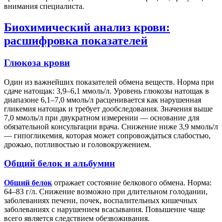
внимания специалиста.
Биохимический анализ крови:
расшифровка показателей
Глюкоза крови
Один из важнейших показателей обмена веществ. Норма при
сдаче натощак: 3,9–6,1 ммоль/л. Уровень глюкозы натощак в
диапазоне 6,1–7,0 ммоль/л расценивается как нарушенная
гликемия натощак и требует дообследования. Значения выше
7,0 ммоль/л при двукратном измерении — основание для
обязательной консультации врача. Снижение ниже 3,9 ммоль/л
— гипогликемия, которая может сопровождаться слабостью,
дрожью, потливостью и головокружением.
Общий белок и альбумин
Общий белок
отражает состояние белкового обмена. Норма:
64–83 г/л. Снижение возможно при длительном голодании,
заболеваниях печени, почек, воспалительных кишечных
заболеваниях с нарушением всасывания. Повышение чаще
всего является следствием обезвоживания.