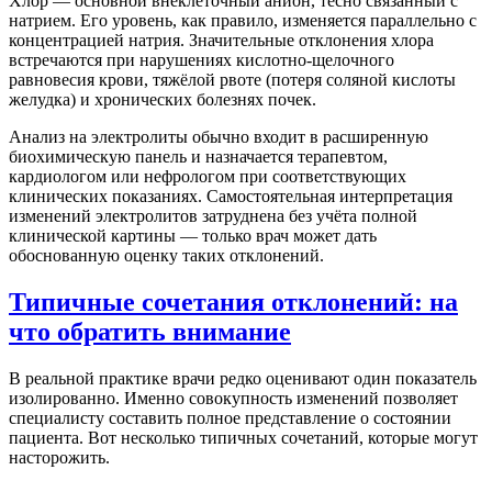
Хлор — основной внеклеточный анион, тесно связанный с
натрием. Его уровень, как правило, изменяется параллельно с
концентрацией натрия. Значительные отклонения хлора
встречаются при нарушениях кислотно-щелочного
равновесия крови, тяжёлой рвоте (потеря соляной кислоты
желудка) и хронических болезнях почек.
Анализ на электролиты обычно входит в расширенную
биохимическую панель и назначается терапевтом,
кардиологом или нефрологом при соответствующих
клинических показаниях. Самостоятельная интерпретация
изменений электролитов затруднена без учёта полной
клинической картины — только врач может дать
обоснованную оценку таких отклонений.
Типичные сочетания отклонений: на
что обратить внимание
В реальной практике врачи редко оценивают один показатель
изолированно. Именно совокупность изменений позволяет
специалисту составить полное представление о состоянии
пациента. Вот несколько типичных сочетаний, которые могут
насторожить.