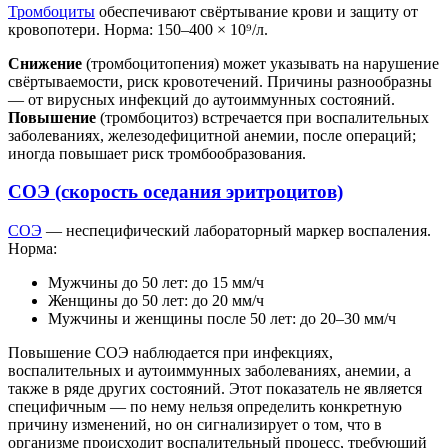
Тромбоциты
обеспечивают свёртывание крови и защиту от
кровопотери. Норма: 150–400 × 10⁹/л.
Снижение
(тромбоцитопения) может указывать на нарушение
свёртываемости, риск кровотечений. Причины разнообразны
— от вирусных инфекций до аутоиммунных состояний.
Повышение
(тромбоцитоз) встречается при воспалительных
заболеваниях, железодефицитной анемии, после операций;
иногда повышает риск тромбообразования.
СОЭ (скорость оседания эритроцитов)
СОЭ
— неспецифический лабораторный маркер воспаления.
Норма:
Мужчины до 50 лет: до 15 мм/ч
Женщины до 50 лет: до 20 мм/ч
Мужчины и женщины после 50 лет: до 20–30 мм/ч
Повышение СОЭ наблюдается при инфекциях,
воспалительных и аутоиммунных заболеваниях, анемии, а
также в ряде других состояний. Этот показатель не является
специфичным — по нему нельзя определить конкретную
причину изменений, но он сигнализирует о том, что в
организме происходит воспалительный процесс, требующий