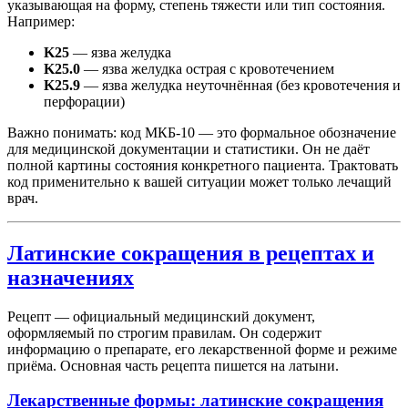
указывающая на форму, степень тяжести или тип состояния.
Например:
K25
— язва желудка
K25.0
— язва желудка острая с кровотечением
K25.9
— язва желудка неуточнённая (без кровотечения и
перфорации)
Важно понимать: код МКБ-10 — это формальное обозначение
для медицинской документации и статистики. Он не даёт
полной картины состояния конкретного пациента. Трактовать
код применительно к вашей ситуации может только лечащий
врач.
Латинские сокращения в рецептах и
назначениях
Рецепт — официальный медицинский документ,
оформляемый по строгим правилам. Он содержит
информацию о препарате, его лекарственной форме и режиме
приёма. Основная часть рецепта пишется на латыни.
Лекарственные формы: латинские сокращения