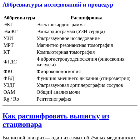
Аббревиатуры исследований и процедур
Аббревиатура
Расшифровка
ЭКГ
Электрокардиограмма
ЭхоКГ
Эхокардиограмма (УЗИ сердца)
УЗИ
Ультразвуковое исследование
МРТ
Магнитно-резонансная томография
КТ
Компьютерная томография
Фиброгастродуоденоскопия (эндоскопия
ФГДС
желудка)
ФКС
Фиброколоноскопия
ФВД
Функция внешнего дыхания (спирометрия)
УЗДГ
Ультразвуковая допплерография сосудов
ОАМ
Общий анализ мочи
Rg / Ro
Рентгенография
Как расшифровать выписку из
стационара
Выписной эпикриз — один из самых объёмных медицинских