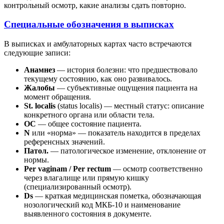
контрольный осмотр, какие анализы сдать повторно.
Специальные обозначения в выписках
В выписках и амбулаторных картах часто встречаются
следующие записи:
Анамнез
— история болезни: что предшествовало
текущему состоянию, как оно развивалось.
Жалобы
— субъективные ощущения пациента на
момент обращения.
St. localis
(status localis) — местный статус: описание
конкретного органа или области тела.
ОС
— общее состояние пациента.
N
или «норма» — показатель находится в пределах
референсных значений.
Патол.
— патологическое изменение, отклонение от
нормы.
Per vaginam / Per rectum
— осмотр соответственно
через влагалище или прямую кишку
(специализированный осмотр).
Ds
— краткая медицинская пометка, обозначающая
нозологический код МКБ-10 и наименование
выявленного состояния в документе.