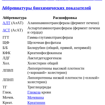
Аббревиатуры биохимических показателей
Аббревиатура
Расшифровка
АЛТ
(АлАТ)
Аланинаминотрансфераза (фермент печени)
Аспартатаминотрансфераза (фермент печени
АСТ
(АсАТ)
и сердца)
ГГТ
Гамма-глутамилтрансфераза
ЩФ
Щелочная фосфатаза
Б/Б
Билирубин (общий, прямой, непрямой)
КФК
Креатинфосфокиназа
ЛДГ
Лактатдегидрогеназа
Хол.
Холестерин общий
Липопротеины высокой плотности
ЛПВП
(«хороший» холестерин)
Липопротеины низкой плотности («плохой»
ЛПНП
холестерин)
ТГ
Триглицериды
Глюк.
Глюкоза
крови
Мочев.
Мочевина
Креат.
Креатинин