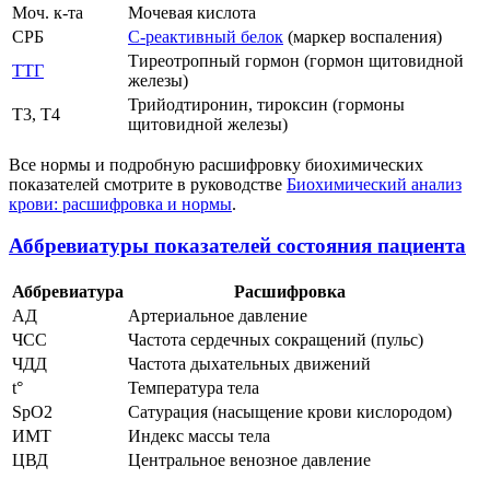
Моч. к-та
Мочевая кислота
СРБ
С-реактивный белок
(маркер воспаления)
Тиреотропный гормон (гормон щитовидной
ТТГ
железы)
Трийодтиронин, тироксин (гормоны
Т3, Т4
щитовидной железы)
Все нормы и подробную расшифровку биохимических
показателей смотрите в руководстве
Биохимический анализ
крови: расшифровка и нормы
.
Аббревиатуры показателей состояния пациента
Аббревиатура
Расшифровка
АД
Артериальное давление
ЧСС
Частота сердечных сокращений (пульс)
ЧДД
Частота дыхательных движений
t°
Температура тела
SpO2
Сатурация (насыщение крови кислородом)
ИМТ
Индекс массы тела
ЦВД
Центральное венозное давление