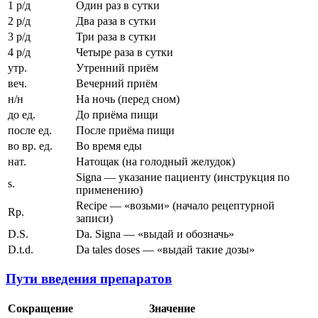
1 р/д
Один раз в сутки
2 р/д
Два раза в сутки
3 р/д
Три раза в сутки
4 р/д
Четыре раза в сутки
утр.
Утренний приём
веч.
Вечерний приём
н/н
На ночь (перед сном)
до ед.
До приёма пищи
после ед.
После приёма пищи
во вр. ед.
Во время еды
нат.
Натощак (на голодный желудок)
Signa — указание пациенту (инструкция по
s.
применению)
Recipe — «возьми» (начало рецептурной
Rp.
записи)
D.S.
Da. Signa — «выдай и обозначь»
D.t.d.
Da tales doses — «выдай такие дозы»
Пути введения препаратов
Сокращение
Значение