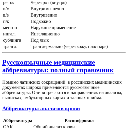
per os
Через рот (внутрь)
в/м
Внутримышечно
в/в
Внутривенно
п/к
Подкожно
местно
Наружное применение
ингал.
Ингаляционно
сублингв.
Под язык
трансд.
Трансдермально (через кожу, пластырь)
Русскоязычные медицинские
аббревиатуры: полный справочник
Помимо латинских сокращений, в российских медицинских
документах широко применяются русскоязычные
аббревиатуры. Они встречаются в направлениях на анализы,
выписках, амбулаторных картах и талонах приёма.
Аббревиатуры анализов крови
Аббревиатура
Расшифровка
ОАК
Общий анализ крови