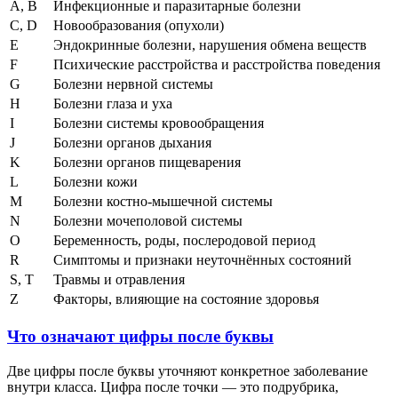
A, B
Инфекционные и паразитарные болезни
C, D
Новообразования (опухоли)
E
Эндокринные болезни, нарушения обмена веществ
F
Психические расстройства и расстройства поведения
G
Болезни нервной системы
H
Болезни глаза и уха
I
Болезни системы кровообращения
J
Болезни органов дыхания
K
Болезни органов пищеварения
L
Болезни кожи
M
Болезни костно-мышечной системы
N
Болезни мочеполовой системы
O
Беременность, роды, послеродовой период
R
Симптомы и признаки неуточнённых состояний
S, T
Травмы и отравления
Z
Факторы, влияющие на состояние здоровья
Что означают цифры после буквы
Две цифры после буквы уточняют конкретное заболевание
внутри класса. Цифра после точки — это подрубрика,