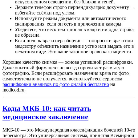
искусственном освещении, без бликов и теней.
Держите телефон строго перпендикулярно документу —
избегайте съёмки под углом.
Используйте режим документа или автоматического
сканирования, если он есть в приложении камеры.
Убедитесь, что весь текст попал в кадр и ни одна строка
не обрезана.
Если почерк врача неразборчив — попросите врача или
медсестру объяснить назначение устно или выдать его в
печатном виде. Это ваше законное право как пациента.
Хорошее качество снимка — основа успешной расшифровки.
Даже опытный фармацевт не всегда прочитает размытую
фотографию. Если расшифровать назначения врача по фото
самостоятельно не получается, воспользуйтесь сервисом
расшифровки анализов по фото онлайн бесплатно
на
medicod.ru.
Коды МКБ-10: как читать
медицинское заключение
МКБ-10 — это Международная классификация болезней 10-го
пересмотра. Это универсальная система, принятая Всемирной