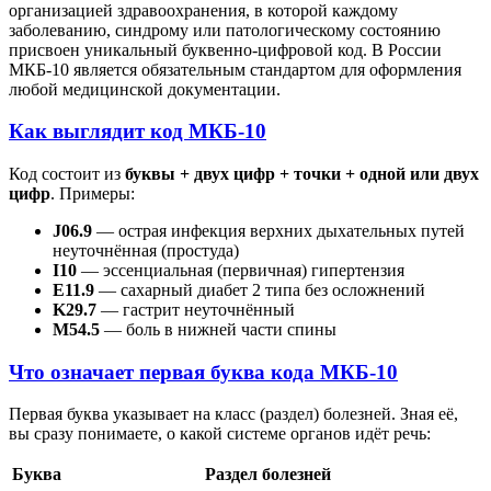
организацией здравоохранения, в которой каждому
заболеванию, синдрому или патологическому состоянию
присвоен уникальный буквенно-цифровой код. В России
МКБ-10 является обязательным стандартом для оформления
любой медицинской документации.
Как выглядит код МКБ-10
Код состоит из
буквы + двух цифр + точки + одной или двух
цифр
. Примеры:
J06.9
— острая инфекция верхних дыхательных путей
неуточнённая (простуда)
I10
— эссенциальная (первичная) гипертензия
E11.9
— сахарный диабет 2 типа без осложнений
K29.7
— гастрит неуточнённый
M54.5
— боль в нижней части спины
Что означает первая буква кода МКБ-10
Первая буква указывает на класс (раздел) болезней. Зная её,
вы сразу понимаете, о какой системе органов идёт речь:
Буква
Раздел болезней