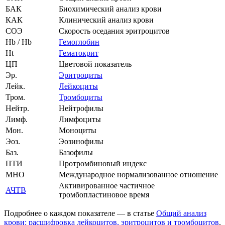
БАК
Биохимический анализ крови
КАК
Клинический анализ крови
СОЭ
Скорость оседания эритроцитов
Hb / Нb
Гемоглобин
Ht
Гематокрит
ЦП
Цветовой показатель
Эр.
Эритроциты
Лейк.
Лейкоциты
Тром.
Тромбоциты
Нейтр.
Нейтрофилы
Лимф.
Лимфоциты
Мон.
Моноциты
Эоз.
Эозинофилы
Баз.
Базофилы
ПТИ
Протромбиновый индекс
МНО
Международное нормализованное отношение
Активированное частичное
АЧТВ
тромбопластиновое время
Подробнее о каждом показателе — в статье
Общий анализ
крови: расшифровка лейкоцитов, эритроцитов и тромбоцитов
.