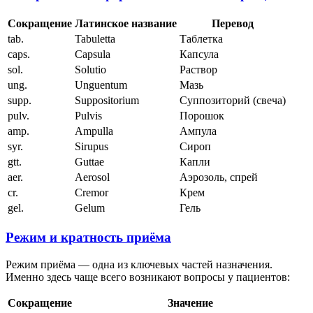
Сокращение
Латинское название
Перевод
tab.
Tabuletta
Таблетка
caps.
Capsula
Капсула
sol.
Solutio
Раствор
ung.
Unguentum
Мазь
supp.
Suppositorium
Суппозиторий (свеча)
pulv.
Pulvis
Порошок
amp.
Ampulla
Ампула
syr.
Sirupus
Сироп
gtt.
Guttae
Капли
aer.
Aerosol
Аэрозоль, спрей
cr.
Cremor
Крем
gel.
Gelum
Гель
Режим и кратность приёма
Режим приёма — одна из ключевых частей назначения.
Именно здесь чаще всего возникают вопросы у пациентов:
Сокращение
Значение