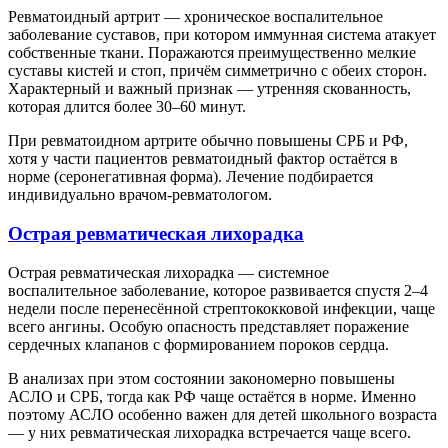
Ревматоидный артрит — хроническое воспалительное
заболевание суставов, при котором иммунная система атакует
собственные ткани. Поражаются преимущественно мелкие
суставы кистей и стоп, причём симметрично с обеих сторон.
Характерный и важный признак — утренняя скованность,
которая длится более 30–60 минут.
При ревматоидном артрите обычно повышены СРБ и РФ,
хотя у части пациентов ревматоидный фактор остаётся в
норме (серонегативная форма). Лечение подбирается
индивидуально врачом-ревматологом.
Острая ревматическая лихорадка
Острая ревматическая лихорадка — системное
воспалительное заболевание, которое развивается спустя 2–4
недели после перенесённой стрептококковой инфекции, чаще
всего ангины. Особую опасность представляет поражение
сердечных клапанов с формированием пороков сердца.
В анализах при этом состоянии закономерно повышены
АСЛО и СРБ, тогда как РФ чаще остаётся в норме. Именно
поэтому АСЛО особенно важен для детей школьного возраста
— у них ревматическая лихорадка встречается чаще всего.