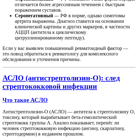
отличается более агрессивным течением с быстрым
поражением суставов.
Серонегативный
— РФ в норме, однако симптомы
артрита выражены. Диагноз ставится на основании
клинической картины и других маркеров, в частности
АЦЦП (антитела к циклическому
цитруллинированному пептиду).
Если у вас выявлен повышенный ревматоидный фактор —
это повод обратиться к ревматологу для комплексного
обследования и уточнения причины.
АСЛО (антистрептолизин-О): след
стрептококковой инфекции
Что такое АСЛО
Антистрептолизин-О (АСЛО) — антитела к стрептолизину О,
токсину, который вырабатывает бета-гемолитический
стрептококк группы А. Анализ показывает, перенёс ли
человек стрептококковую инфекцию (ангину, скарлатину,
стрептодермию) в недавнем прошлом.