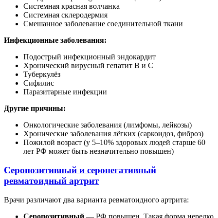
Системная красная волчанка
Системная склеродермия
Смешанное заболевание соединительной ткани
Инфекционные заболевания:
Подострый инфекционный эндокардит
Хронический вирусный гепатит В и С
Туберкулёз
Сифилис
Паразитарные инфекции
Другие причины:
Онкологические заболевания (лимфомы, лейкозы)
Хронические заболевания лёгких (саркоидоз, фиброз)
Пожилой возраст (у 5–10% здоровых людей старше 60
лет РФ может быть незначительно повышен)
Серопозитивный и серонегативный
ревматоидный артрит
Врачи различают два варианта ревматоидного артрита:
Серопозитивный
— РФ повышен. Такая форма нередко