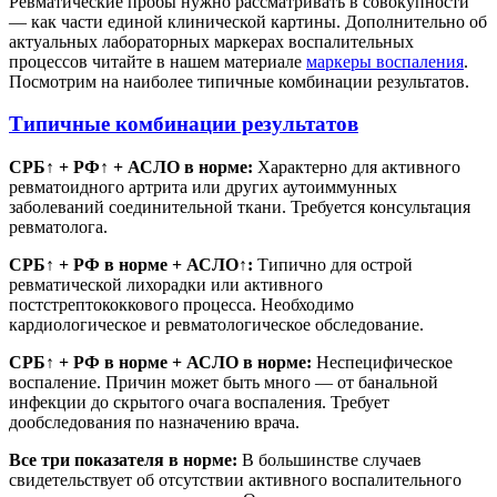
Ревматические пробы нужно рассматривать в совокупности
— как части единой клинической картины. Дополнительно об
актуальных лабораторных маркерах воспалительных
процессов читайте в нашем материале
маркеры воспаления
.
Посмотрим на наиболее типичные комбинации результатов.
Типичные комбинации результатов
СРБ↑ + РФ↑ + АСЛО в норме:
Характерно для активного
ревматоидного артрита или других аутоиммунных
заболеваний соединительной ткани. Требуется консультация
ревматолога.
СРБ↑ + РФ в норме + АСЛО↑:
Типично для острой
ревматической лихорадки или активного
постстрептококкового процесса. Необходимо
кардиологическое и ревматологическое обследование.
СРБ↑ + РФ в норме + АСЛО в норме:
Неспецифическое
воспаление. Причин может быть много — от банальной
инфекции до скрытого очага воспаления. Требует
дообследования по назначению врача.
Все три показателя в норме:
В большинстве случаев
свидетельствует об отсутствии активного воспалительного