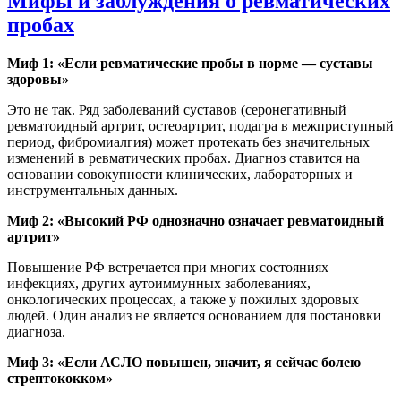
Мифы и заблуждения о ревматических
пробах
Миф 1: «Если ревматические пробы в норме — суставы
здоровы»
Это не так. Ряд заболеваний суставов (серонегативный
ревматоидный артрит, остеоартрит, подагра в межприступный
период, фибромиалгия) может протекать без значительных
изменений в ревматических пробах. Диагноз ставится на
основании совокупности клинических, лабораторных и
инструментальных данных.
Миф 2: «Высокий РФ однозначно означает ревматоидный
артрит»
Повышение РФ встречается при многих состояниях —
инфекциях, других аутоиммунных заболеваниях,
онкологических процессах, а также у пожилых здоровых
людей. Один анализ не является основанием для постановки
диагноза.
Миф 3: «Если АСЛО повышен, значит, я сейчас болею
стрептококком»