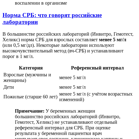
Норма СРБ: что говорят российские
лаборатории
В большинстве российских лабораторий (Инвитро, Гемотест,
Хеликс) норма СРБ для взрослых составляет
менее 5 мг/л
(или 0,5 мг/дл). Некоторые лаборатории используют
высокочувствительный метод (вч-СРБ) и устанавливают
порог в 1 мг/л.
Категория
Референсный интервал
Взрослые (мужчины и
менее 5 мг/л
женщины)
Дети
менее 5 мг/л
менее 5 мг/л (с учётом возрастных
Пожилые (старше 60 лет)
изменений)
Примечание:
У беременных женщин
большинство российских лабораторий (Инвитро,
Гемотест, Хеликс) не устанавливают отдельный
референсный интервал для СРБ. При оценке
результата у беременной пациентки врач
учитывает срок гестации, клиническую картину и