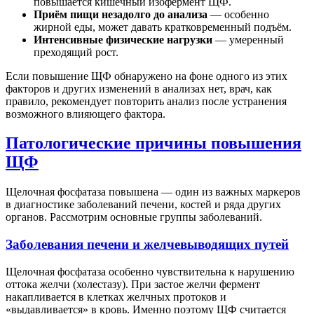
повышается кишечный изофермент ЩФ.
Приём пищи незадолго до анализа
— особенно
жирной еды, может давать кратковременный подъём.
Интенсивные физические нагрузки
— умеренный
преходящий рост.
Если повышение ЩФ обнаружено на фоне одного из этих
факторов и других изменений в анализах нет, врач, как
правило, рекомендует повторить анализ после устранения
возможного влияющего фактора.
Патологические причины повышения
ЩФ
Щелочная фосфатаза повышена — один из важных маркеров
в диагностике заболеваний печени, костей и ряда других
органов. Рассмотрим основные группы заболеваний.
Заболевания печени и желчевыводящих путей
Щелочная фосфатаза особенно чувствительна к нарушению
оттока желчи (холестазу). При застое желчи фермент
накапливается в клетках желчных протоков и
«выдавливается» в кровь. Именно поэтому ЩФ считается