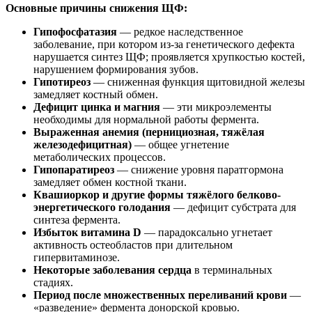
Основные причины снижения ЩФ:
Гипофосфатазия
— редкое наследственное
заболевание, при котором из-за генетического дефекта
нарушается синтез ЩФ; проявляется хрупкостью костей,
нарушением формирования зубов.
Гипотиреоз
— сниженная функция щитовидной железы
замедляет костный обмен.
Дефицит цинка и магния
— эти микроэлементы
необходимы для нормальной работы фермента.
Выраженная анемия (пернициозная, тяжёлая
железодефицитная)
— общее угнетение
метаболических процессов.
Гипопаратиреоз
— снижение уровня паратгормона
замедляет обмен костной ткани.
Квашиоркор и другие формы тяжёлого белково-
энергетического голодания
— дефицит субстрата для
синтеза фермента.
Избыток витамина D
— парадоксально угнетает
активность остеобластов при длительном
гипервитаминозе.
Некоторые заболевания сердца
в терминальных
стадиях.
Период после множественных переливаний крови
—
«разведение» фермента донорской кровью.