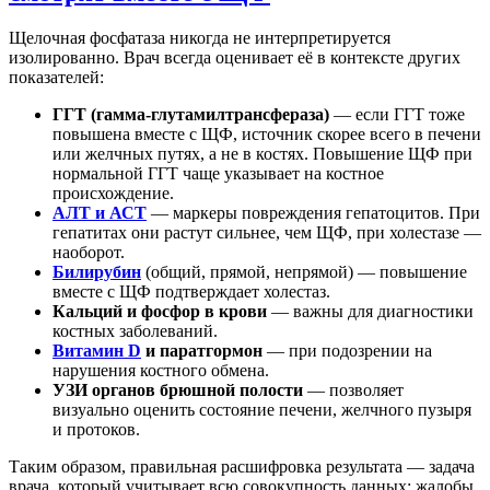
Щелочная фосфатаза никогда не интерпретируется
изолированно. Врач всегда оценивает её в контексте других
показателей:
ГГТ (гамма-глутамилтрансфераза)
— если ГГТ тоже
повышена вместе с ЩФ, источник скорее всего в печени
или желчных путях, а не в костях. Повышение ЩФ при
нормальной ГГТ чаще указывает на костное
происхождение.
АЛТ и АСТ
— маркеры повреждения гепатоцитов. При
гепатитах они растут сильнее, чем ЩФ, при холестазе —
наоборот.
Билирубин
(общий, прямой, непрямой) — повышение
вместе с ЩФ подтверждает холестаз.
Кальций и фосфор в крови
— важны для диагностики
костных заболеваний.
Витамин D
и паратгормон
— при подозрении на
нарушения костного обмена.
УЗИ органов брюшной полости
— позволяет
визуально оценить состояние печени, желчного пузыря
и протоков.
Таким образом, правильная расшифровка результата — задача
врача, который учитывает всю совокупность данных: жалобы