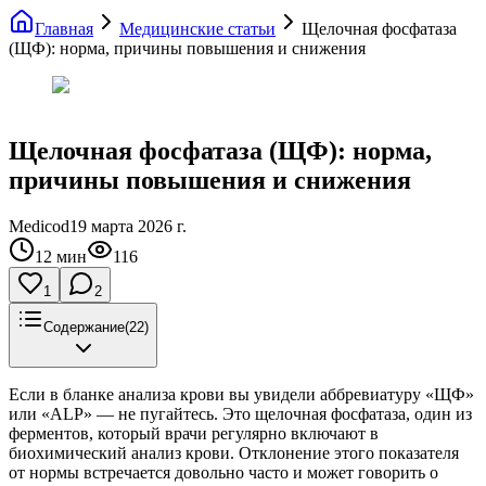
Главная
Медицинские статьи
Щелочная фосфатаза
(ЩФ): норма, причины повышения и снижения
Щелочная фосфатаза (ЩФ): норма,
причины повышения и снижения
Medicod
19 марта 2026 г.
12
мин
116
1
2
Содержание
(
22
)
Если в бланке анализа крови вы увидели аббревиатуру «ЩФ»
или «ALP» — не пугайтесь. Это щелочная фосфатаза, один из
ферментов, который врачи регулярно включают в
биохимический анализ крови. Отклонение этого показателя
от нормы встречается довольно часто и может говорить о