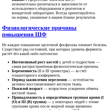
незначительно различаться в зависимости от
используемого оборудования и реагентов в
конкретной лаборатории. Всегда ориентируйтесь
на нормы, указанные в вашем бланке результатов.
Физиологические причины
повышения ЩФ
Не каждое повышение щелочной фосфатазы означает болезнь.
Существует ряд состояний, при которых уровень фермента
растёт без какой-либо патологии:
Интенсивный рост костей
у детей и подростков —
самая распространённая физиологическая причина.
Беременность
(II и III триместры) — за счёт
плацентарного изофермента.
Период заживления переломов
— остеобласты
активно восстанавливают костную ткань.
Пожилой возраст
— возрастное ускорение обмена
костной ткани.
Принадлежность к определённым группам крови (I
(O) и III (B) группа)
— у некоторых людей с этими
группами крови после жирной пищи временно