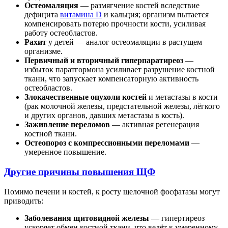
Остеомаляция
— размягчение костей вследствие
дефицита
витамина D
и кальция; организм пытается
компенсировать потерю прочности кости, усиливая
работу остеобластов.
Рахит
у детей — аналог остеомаляции в растущем
организме.
Первичный и вторичный гиперпаратиреоз
—
избыток паратгормона усиливает разрушение костной
ткани, что запускает компенсаторную активность
остеобластов.
Злокачественные опухоли костей
и метастазы в кости
(рак молочной железы, предстательной железы, лёгкого
и других органов, давших метастазы в кость).
Заживление переломов
— активная регенерация
костной ткани.
Остеопороз с компрессионными переломами
—
умеренное повышение.
Другие причины повышения ЩФ
Помимо печени и костей, к росту щелочной фосфатазы могут
приводить:
Заболевания щитовидной железы
— гипертиреоз
ускоряет обмен костной ткани, что ведёт к умеренному