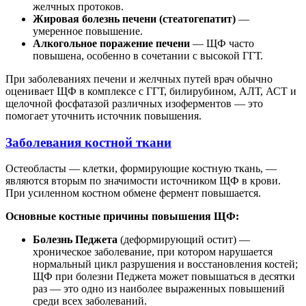
желчных протоков.
Жировая болезнь печени (стеатогепатит)
—
умеренное повышение.
Алкогольное поражение печени
— ЩФ часто
повышена, особенно в сочетании с высокой ГГТ.
При заболеваниях печени и желчных путей врач обычно
оценивает ЩФ в комплексе с ГГТ, билирубином, АЛТ, АСТ и
щелочной фосфатазой различных изоферментов — это
помогает уточнить источник повышения.
Заболевания костной ткани
Остеобласты — клетки, формирующие костную ткань, —
являются вторым по значимости источником ЩФ в крови.
При усиленном костном обмене фермент повышается.
Основные костные причины повышения ЩФ:
Болезнь Педжета
(деформирующий остит) —
хроническое заболевание, при котором нарушается
нормальный цикл разрушения и восстановления костей;
ЩФ при болезни Педжета может повышаться в десятки
раз — это одно из наиболее выраженных повышений
среди всех заболеваний.