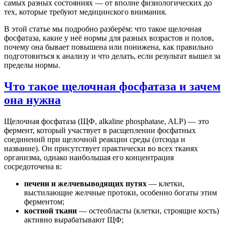
самых разных состояниях — от вполне физиологических до
тех, которые требуют медицинского внимания.
В этой статье мы подробно разберём: что такое щелочная
фосфатаза, какие у неё нормы для разных возрастов и полов,
почему она бывает повышена или понижена, как правильно
подготовиться к анализу и что делать, если результат вышел за
пределы нормы.
Что такое щелочная фосфатаза и зачем
она нужна
Щелочная фосфатаза (ЩФ, alkaline phosphatase, ALP) — это
фермент, который участвует в расщеплении фосфатных
соединений при щелочной реакции среды (отсюда и
название). Он присутствует практически во всех тканях
организма, однако наибольшая его концентрация
сосредоточена в:
печени и желчевыводящих путях
— клетки,
выстилающие желчные протоки, особенно богаты этим
ферментом;
костной ткани
— остеобласты (клетки, строящие кость)
активно вырабатывают ЩФ;