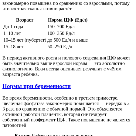
закономерно повышена по сравнению со взрослыми, потому
что костная ткань активно растёт.
Возраст
Норма ЩФ (Ед/л)
До 1 года
150–700 Ед/л
1–10 лет
100–350 Ед/л
10–15 лет (пубертат)
до 500 Ед/л и выше
15–18 лет
50–250 Ед/л
В период активного роста и полового созревания ЩФ может
быть значительно выше взрослой нормы — это абсолютно
физиологично. Врач всегда оценивает результат с учётом
возраста ребёнка.
Нормы при беременности
Во время беременности, особенно в третьем триместре,
щелочная фосфатаза закономерно повышается — нередко в 2–
3 раза по сравнению с обычной нормой. Это объясняется
активной работой плаценты, которая синтезирует
собственный изофермент ЩФ. Такое повышение не является
патологией.
Важно:
Референтные значения могут