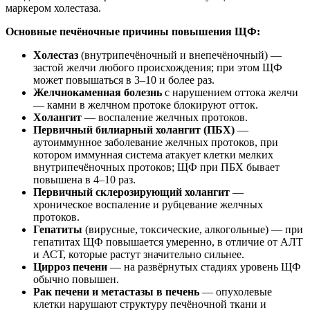
маркером холестаза.
Основные печёночные причины повышения ЩФ:
Холестаз
(внутрипечёночный и внепечёночный) —
застой желчи любого происхождения; при этом ЩФ
может повышаться в 3–10 и более раз.
Желчнокаменная болезнь
с нарушением оттока желчи
— камни в желчном протоке блокируют отток.
Холангит
— воспаление желчных протоков.
Первичный билиарный холангит (ПБХ)
—
аутоиммунное заболевание желчных протоков, при
котором иммунная система атакует клетки мелких
внутрипечёночных протоков; ЩФ при ПБХ бывает
повышена в 4–10 раз.
Первичный склерозирующий холангит
—
хроническое воспаление и рубцевание желчных
протоков.
Гепатиты
(вирусные, токсические, алкогольные) — при
гепатитах ЩФ повышается умеренно, в отличие от АЛТ
и АСТ, которые растут значительно сильнее.
Цирроз печени
— на развёрнутых стадиях уровень ЩФ
обычно повышен.
Рак печени и метастазы в печень
— опухолевые
клетки нарушают структуру печёночной ткани и