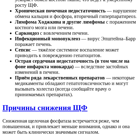
росту ЩФ.
Хроническая почечная недостаточность
— нарушение
обмена кальция и фосфора, вторичный гиперпаратиреоз.
Лимфома Ходжкина и другие лимфомы
с поражением
костного мозга или печени.
Саркоидоз
с вовлечением печени.
Инфекционный мononуклеоз
— вирус Эпштейна–Барр
поражает печень.
Сепсис
— тяжёлое системное воспаление может
приводить к повреждению гепатоцитов.
Острая сердечная недостаточность (в том числе на
фоне инфаркта миокарда)
— вследствие застойных
изменений в печени.
Приём ряда лекарственных препаратов
— некоторые
медикаменты обладают гепатотоксичностью и могут
вызывать холестаз (всегда сообщайте врачу о
принимаемых препаратах).
Причины снижения ЩФ
Сниженная щелочная фосфатаза встречается реже, чем
повышенная, и привлекает меньше внимания, однако и она
может быть клинически значимым сигналом.