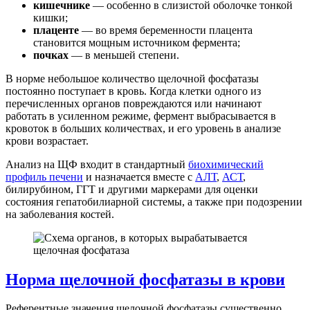
кишечнике
— особенно в слизистой оболочке тонкой
кишки;
плаценте
— во время беременности плацента
становится мощным источником фермента;
почках
— в меньшей степени.
В норме небольшое количество щелочной фосфатазы
постоянно поступает в кровь. Когда клетки одного из
перечисленных органов повреждаются или начинают
работать в усиленном режиме, фермент выбрасывается в
кровоток в больших количествах, и его уровень в анализе
крови возрастает.
Анализ на ЩФ входит в стандартный
биохимический
профиль печени
и назначается вместе с
АЛТ
,
АСТ
,
билирубином, ГГТ и другими маркерами для оценки
состояния гепатобилиарной системы, а также при подозрении
на заболевания костей.
Норма щелочной фосфатазы в крови
Референтные значения щелочной фосфатазы существенно