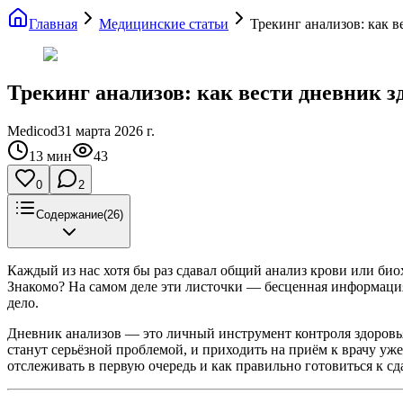
Главная
Медицинские статьи
Трекинг анализов: как в
Трекинг анализов: как вести дневник з
Medicod
31 марта 2026 г.
13
мин
43
0
2
Содержание
(
26
)
Каждый из нас хотя бы раз сдавал общий анализ крови или би
Знакомо? На самом деле эти листочки — бесценная информация 
дело.
Дневник анализов — это личный инструмент контроля здоровья,
станут серьёзной проблемой, и приходить на приём к врачу уже
отслеживать в первую очередь и как правильно готовиться к сд