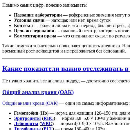
Помимо самих цифр, полезно записывать:
Название лаборатории
— референсные значения могут о
Условия сдачи
— натощак или нет, время суток
Контекст
— болели ли вы в этот период, был ли стресс, 
Цель исследования
— плановый осмотр, контроль после
Комментарии врача
— что специалист сказал по результ
Такие пометки значительно повышают ценность дневника. Напр
временный рост лейкоцитов и не тревожиться без оснований.
Какие показатели важно отслеживать в
Не нужно хранить все анализы подряд — достаточно сосредото
Общий анализ крови (ОАК)
Общий анализ крови (ОАК)
— один из самых информативных и 
Гемоглобин (Hb)
— норма для женщин 120–150 г/л, для м
Эритроциты
(
RBC
)
— норма 3,8–5,0 × 10¹²/л у женщин и 
Лейкоциты
(
WBC
)
— норма 4,0–9,0 × 10⁹/л. Важно отсл
Тромбоциты
(
PLT
)
— норма 150–400 × 10⁹/л.