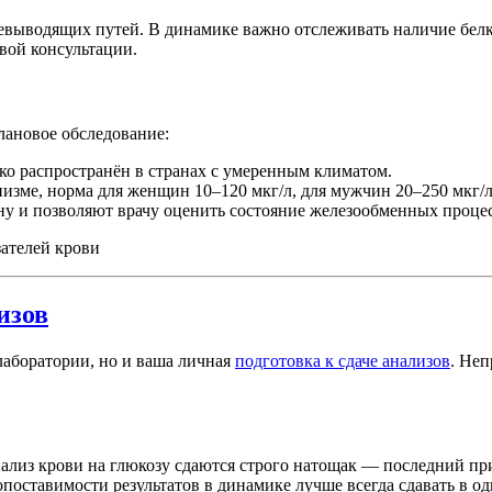
выводящих путей. В динамике важно отслеживать наличие белка
овой консультации.
лановое обследование:
о распространён в странах с умеренным климатом.
низме, норма для женщин 10–120 мкг/л, для мужчин 20–250 мкг/л
у и позволяют врачу оценить состояние железообменных процес
изов
 лаборатории, но и ваша личная
подготовка к сдаче анализов
. Неп
лиз крови на глюкозу сдаются строго натощак — последний при
 сопоставимости результатов в динамике лучше всегда сдавать в о