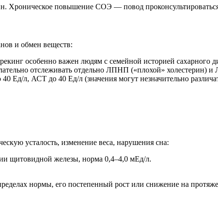
ин. Хроническое повышение СОЭ — повод проконсультироваться
нов и обмен веществ:
рекинг особенно важен людям с семейной историей сахарного ди
лательно отслеживать отдельно ЛПНП («плохой» холестерин) и
0 Ед/л, АСТ до 40 Ед/л (значения могут незначительно различат
ескую усталость, изменение веса, нарушения сна:
и щитовидной железы, норма 0,4–4,0 мЕд/л.
 пределах нормы, его постепенный рост или снижение на протя