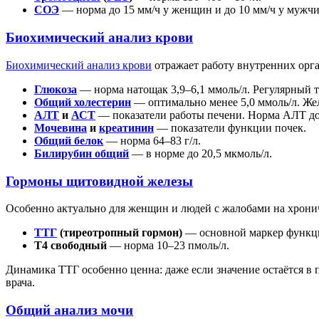
СОЭ
— норма до 15 мм/ч у женщин и до 10 мм/ч у мужч
Биохимический анализ крови
Биохимический анализ крови
отражает работу внутренних орга
Глюкоза
— норма натощак 3,9–6,1 ммоль/л. Регулярный т
Общий холестерин
— оптимально менее 5,0 ммоль/л. Же
АЛТ
и
АСТ
— показатели работы печени. Норма АЛТ до 4
Мочевина
и
креатинин
— показатели функции почек.
Общий белок
— норма 64–83 г/л.
Билирубин общий
— в норме до 20,5 мкмоль/л.
Гормоны щитовидной железы
Особенно актуально для женщин и людей с жалобами на хронич
ТТГ
(тиреотропный гормон)
— основной маркер функци
Т4 свободный
— норма 10–23 пмоль/л.
Динамика ТТГ особенно ценна: даже если значение остаётся в
врача.
Общий анализ мочи