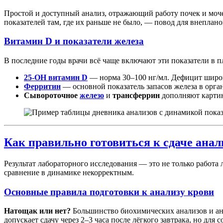
Простой и доступный анализ, отражающий работу почек и моче
показателей там, где их раньше не было, — повод для внеплан
Витамин D и показатели железа
В последние годы врачи всё чаще включают эти показатели в п
25-OH витамин D
— норма 30–100 нг/мл. Дефицит широк
Ферритин
— основной показатель запасов железа в орга
Сывороточное
железо
и
трансферрин
дополняют картин
Как правильно готовиться к сдаче анал
Результат лабораторного исследования — это не только работа
сравнение в динамике некорректным.
Основные правила подготовки к анализу крови
Натощак или нет?
Большинство биохимических анализов и ана
допускает сдачу через 2–3 часа после лёгкого завтрака, но для