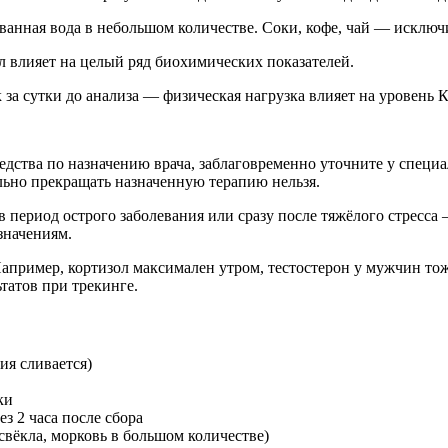
анная вода в небольшом количестве. Соки, кофе, чай — исключ
ол влияет на целый ряд биохимических показателей.
за сутки до анализа — физическая нагрузка влияет на уровень К
дства по назначению врача, заблаговременно уточните у специал
льно прекращать назначенную терапию нельзя.
в период острого заболевания или сразу после тяжёлого стресса
значениям.
апример, кортизол максимален утром, тестостерон у мужчин тож
татов при трекинге.
я сливается)
ки
з 2 часа после сбора
свёкла, морковь в большом количестве)