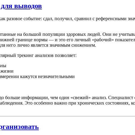
 для выводов
 разовое событие: сдал, получил, сравнил с референсными знач
читанные на большой популяции здоровых людей. Они не учиты
нижней границе нормы — и это его личный «рабочий» показатель
о для него лично является значимым снижением.
улярный трекинг анализов позволяет:
ьны
 жизни
измерении кажутся незначительными
ораздо больше информации, чем один «свежий» анализ. Специалис
блюдения. Это особенно важно при хронических состояниях, к
организовать