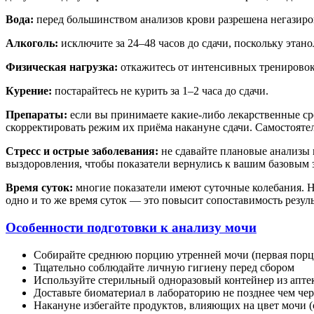
Вода:
перед большинством анализов крови разрешена негазиров
Алкоголь:
исключите за 24–48 часов до сдачи, поскольку этан
Физическая нагрузка:
откажитесь от интенсивных тренировок 
Курение:
постарайтесь не курить за 1–2 часа до сдачи.
Препараты:
если вы принимаете какие-либо лекарственные сре
скорректировать режим их приёма накануне сдачи. Самостояте
Стресс и острые заболевания:
не сдавайте плановые анализы 
выздоровления, чтобы показатели вернулись к вашим базовым 
Время суток:
многие показатели имеют суточные колебания. Н
одно и то же время суток — это повысит сопоставимость резуль
Особенности подготовки к анализу мочи
Собирайте среднюю порцию утренней мочи (первая порци
Тщательно соблюдайте личную гигиену перед сбором
Используйте стерильный одноразовый контейнер из апте
Доставьте биоматериал в лабораторию не позднее чем чере
Накануне избегайте продуктов, влияющих на цвет мочи (