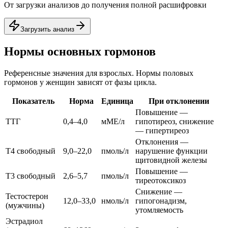
От загрузки анализов до получения полной расшифровки
Загрузить анализ
Нормы основных гормонов
Референсные значения для взрослых. Нормы половых
гормонов у женщин зависят от фазы цикла.
Показатель
Норма
Единица
При отклонении
Повышение —
ТТГ
0,4–4,0
мМЕ/л
гипотиреоз, снижение
— гипертиреоз
Отклонения —
Т4 свободный
9,0–22,0
пмоль/л
нарушение функции
щитовидной железы
Повышение —
Т3 свободный
2,6–5,7
пмоль/л
тиреотоксикоз
Снижение —
Тестостерон
12,0–33,0
нмоль/л
гипогонадизм,
(мужчины)
утомляемость
Эстрадиол