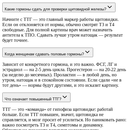
Какие гормоны сдать для проверки щитовидной железы?
Начните с ТТГ — это главный маркер работы щитовидки.
Если он отклоняется от нормы, обычно смотрят Т3 и Т4
свободные. Для полной картины врач может назначить
антитела к ТПО. Сдавать лучше утром натощак — результат
будет точнее.
Когда женщинам сдавать половые гормоны?
Зависит от конкретного гормона, и это важно. ФСГ, ЛГ и
эстрадиол — на 2-5 день цикла. Прогестерон — на 20-22 день
(за неделю до месячных). Пролактин — в любой день, но
утром, натощак и в спокойном состоянии. Если сдали «не в
тот день» — нормы будут другими, и это исказит картину.
Что означает повышенный ТТГ?
ТТГ — это «команда» от гипофиза щитовидке: работай
больше. Если ТТГ повышен, значит, щитовидка не
справляется, и мозг просит её усилиться. Но паниковать рано:
важно посмотреть Т3 и Т4, симптомы и динамику.