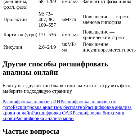
(женщины,
68–1269
пмоль/л
Зависит от фазы цикла
фолл. фаза)
М: 73–
Повышение — стресс,
Пролактин
407, Ж:
мМЕ/л
аденома гипофиза
109–557
Повышение —
Кортизол (утро)
171–536
нмоль/л
хронический стресс
мкМЕ/
Повышение —
Инсулин
2,6–24,9
мл
инсулинорезистентность
Другие способы расшифровать
анализы онлайн
Если у вас другой тип бланка или вы хотите загрузить фото,
выберите подходящую страницу.
Расшифровка анализов ИИ
Расшифровка анализов по
фото
Расшифровка анализов бесплатно
Расшифровка анализа
крови онлайн
Расшифровка ОАК
Расшифровка биохимии
крови
Расшифровка анализа мочи
Частые вопросы