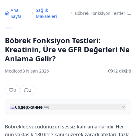
Ana
Sağlık
Böbrek Fonksiyon Testleri: Kreatinin, Üre ve GFR Değerleri Ne Anlama Gelir?
Sayfa
Makaleleri
Böbrek Fonksiyon Testleri:
Kreatinin, Üre ve GFR Değerleri Ne
Anlama Gelir?
Medicod
8 Nisan 2026
12
dk
8
0
2
Содержание
(
44
)
Böbrekler, vücudunuzun sessiz kahramanlarıdır. Her
gün yaklaşık 180 litre kanı süzerek zararlı atıkları, fazla