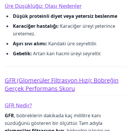
Üre Düşüklüğü: Olası Nedenler
Düşük proteinli diyet veya yetersiz beslenme
Karaciğer hastalığı:
Karaciğer üreyi yeterince
üretemez.
Aşırı sıvı alımı:
Kandaki üre seyreltilir.
Gebelik:
Artan kan hacmi üreyi seyreltir.
GFR (Glomerüler Filtrasyon Hızı): Böbreğin
Gerçek Performans Skoru
GFR Nedir?
GFR
, böbreklerin dakikada kaç mililitre kanı
süzdüğünü gösteren bir ölçüttür. Tam adıyla
glomerüler filtrasyon hızı
, böbreğin işlevini en