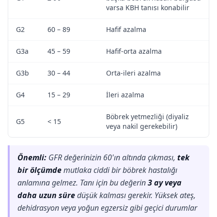
varsa KBH tanısı konabilir
G2
60 – 89
Hafif azalma
G3a
45 – 59
Hafif-orta azalma
G3b
30 – 44
Orta-ileri azalma
G4
15 – 29
İleri azalma
Böbrek yetmezliği (diyaliz
G5
< 15
veya nakil gerekebilir)
Önemli:
GFR değerinizin 60'ın altında çıkması,
tek
bir ölçümde
mutlaka ciddi bir böbrek hastalığı
anlamına gelmez. Tanı için bu değerin
3 ay veya
daha uzun süre
düşük kalması gerekir. Yüksek ateş,
dehidrasyon veya yoğun egzersiz gibi geçici durumlar