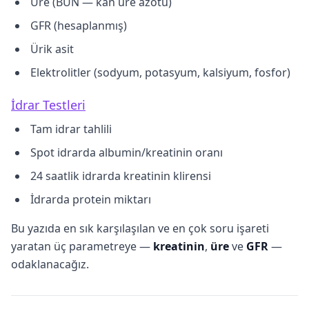
Üre (BUN — kan üre azotu)
GFR (hesaplanmış)
Ürik asit
Elektrolitler (sodyum, potasyum, kalsiyum, fosfor)
İdrar Testleri
Tam idrar tahlili
Spot idrarda albumin/kreatinin oranı
24 saatlik idrarda kreatinin klirensi
İdrarda protein miktarı
Bu yazıda en sık karşılaşılan ve en çok soru işareti
yaratan üç parametreye —
kreatinin
,
üre
ve
GFR
—
odaklanacağız.