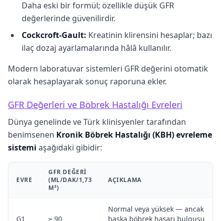
Daha eski bir formül; özellikle düşük GFR
değerlerinde güvenilirdir.
Cockcroft-Gault:
Kreatinin klirensini hesaplar; bazı
ilaç dozaj ayarlamalarında hâlâ kullanılır.
Modern laboratuvar sistemleri GFR değerini otomatik
olarak hesaplayarak sonuç raporuna ekler.
GFR Değerleri ve Böbrek Hastalığı Evreleri
Dünya genelinde ve Türk klinisyenler tarafından
benimsenen
Kronik Böbrek Hastalığı (KBH) evreleme
sistemi
aşağıdaki gibidir:
GFR DEĞERI
EVRE
(ML/DAK/1,73
AÇIKLAMA
M²)
Normal veya yüksek — ancak
G1
≥ 90
başka böbrek hasarı bulgusu