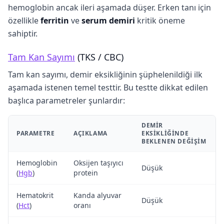
hemoglobin ancak ileri aşamada düşer. Erken tanı için
özellikle
ferritin
ve
serum demiri
kritik öneme
sahiptir.
Tam Kan Sayımı
(TKS / CBC)
Tam kan sayımı, demir eksikliğinin şüphelenildiği ilk
aşamada istenen temel testtir. Bu testte dikkat edilen
başlıca parametreler şunlardır:
DEMIR
PARAMETRE
AÇIKLAMA
EKSIKLIĞINDE
BEKLENEN DEĞIŞIM
Hemoglobin
Oksijen taşıyıcı
Düşük
(
Hgb
)
protein
Hematokrit
Kanda alyuvar
Düşük
(
Hct
)
oranı