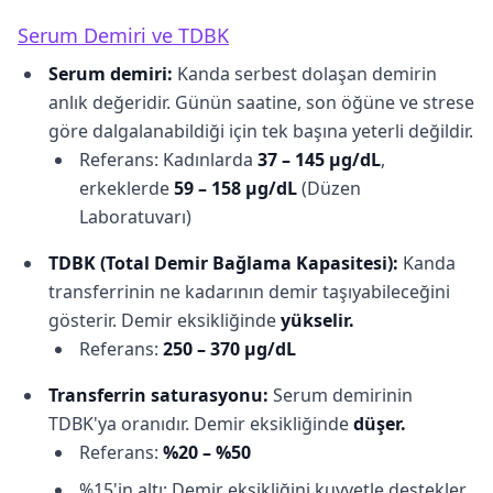
Serum Demiri ve TDBK
Serum demiri:
Kanda serbest dolaşan demirin
anlık değeridir. Günün saatine, son öğüne ve strese
göre dalgalanabildiği için tek başına yeterli değildir.
Referans: Kadınlarda
37 – 145 μg/dL
,
erkeklerde
59 – 158 μg/dL
(Düzen
Laboratuvarı)
TDBK (Total Demir Bağlama Kapasitesi):
Kanda
transferrinin ne kadarının demir taşıyabileceğini
gösterir. Demir eksikliğinde
yükselir.
Referans:
250 – 370 μg/dL
Transferrin saturasyonu:
Serum demirinin
TDBK'ya oranıdır. Demir eksikliğinde
düşer.
Referans:
%20 – %50
%15'in altı: Demir eksikliğini kuvvetle destekler