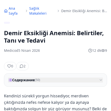
Ana
Sağlık
Demir Eksikliği Anemisi: Belirtiler, Tanı ve Tedavi
Sayfa
Makaleleri
Demir Eksikliği Anemisi: Belirtiler,
Tanı ve Tedavi
Medicod
5 Nisan 2026
12
dk
9
0
2
Содержание
(
50
)
Kendinizi sürekli yorgun hissediyor, merdiven
çıktığınızda nefes nefese kalıyor ya da aynaya
baktığınızda solgun bir yüz görüyor musunuz? Belki de