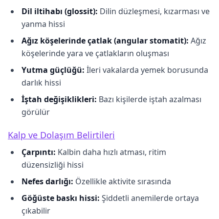
Dil iltihabı (glossit):
Dilin düzleşmesi, kızarması ve
yanma hissi
Ağız köşelerinde çatlak (angular stomatit):
Ağız
köşelerinde yara ve çatlakların oluşması
Yutma güçlüğü:
İleri vakalarda yemek borusunda
darlık hissi
İştah değişiklikleri:
Bazı kişilerde iştah azalması
görülür
Kalp ve Dolaşım Belirtileri
Çarpıntı:
Kalbin daha hızlı atması, ritim
düzensizliği hissi
Nefes darlığı:
Özellikle aktivite sırasında
Göğüste baskı hissi:
Şiddetli anemilerde ortaya
çıkabilir