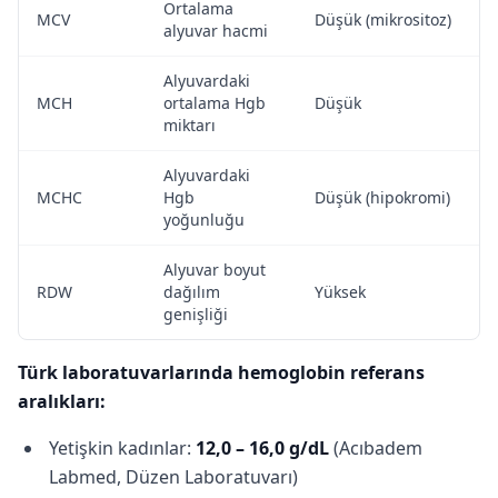
Ortalama
MCV
Düşük (mikrositoz)
alyuvar hacmi
Alyuvardaki
MCH
ortalama Hgb
Düşük
miktarı
Alyuvardaki
MCHC
Hgb
Düşük (hipokromi)
yoğunluğu
Alyuvar boyut
RDW
dağılım
Yüksek
genişliği
Türk laboratuvarlarında hemoglobin referans
aralıkları:
Yetişkin kadınlar:
12,0 – 16,0 g/dL
(Acıbadem
Labmed, Düzen Laboratuvarı)