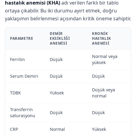
hastalık anemisi (KHA)
adı verilen farklı bir tablo
ortaya çıkabilir. Bu iki durumu ayırt etmek, doğru
yaklaşımın belirlenmesi açısından kritik öneme sahiptir.
DEMIR
KRONIK
PARAMETRE
EKSIKLIĞI
HASTALIK
ANEMISI
ANEMISI
Normal veya
Ferritin
Düşük
yüksek
Serum Demiri
Düşük
Düşük
Düşük veya
TDBK
Yüksek
normal
Transferrin
Düşük
Düşük
saturasyonu
CRP
Normal
Yüksek