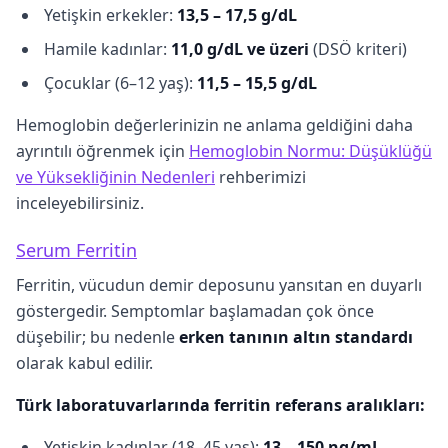
Yetişkin erkekler:
13,5 – 17,5 g/dL
Hamile kadınlar:
11,0 g/dL ve üzeri
(DSÖ kriteri)
Çocuklar (6–12 yaş):
11,5 – 15,5 g/dL
Hemoglobin değerlerinizin ne anlama geldiğini daha
ayrıntılı öğrenmek için
Hemoglobin Normu: Düşüklüğü
ve Yüksekliğinin Nedenleri
rehberimizi
inceleyebilirsiniz.
Serum Ferritin
Ferritin, vücudun demir deposunu yansıtan en duyarlı
göstergedir. Semptomlar başlamadan çok önce
düşebilir; bu nedenle
erken tanının altın standardı
olarak kabul edilir.
Türk laboratuvarlarında ferritin referans aralıkları:
Yetişkin kadınlar (18–45 yaş):
13 – 150 ng/mL