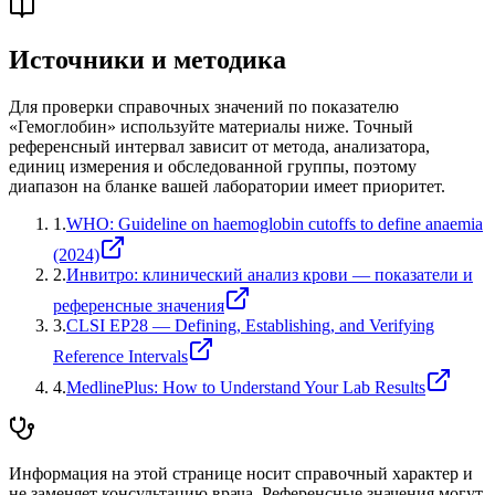
Источники и методика
Для проверки справочных значений по показателю
«
Гемоглобин
» используйте материалы ниже. Точный
референсный интервал зависит от метода, анализатора,
единиц измерения и обследованной группы, поэтому
диапазон на бланке вашей лаборатории имеет приоритет.
1
.
WHO: Guideline on haemoglobin cutoffs to define anaemia
(2024)
2
.
Инвитро: клинический анализ крови — показатели и
референсные значения
3
.
CLSI EP28 — Defining, Establishing, and Verifying
Reference Intervals
4
.
MedlinePlus: How to Understand Your Lab Results
Информация на этой странице носит справочный характер и
не заменяет консультацию врача. Референсные значения могут