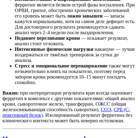
ферритин является белком острой фазы воспаления. При
ОРВИ, гриппе, обострении хронических заболеваний
его уровень может быть
ложно завышен
— запасы
кажутся нормальными, хотя на самом деле дефицит есть.
Для достоверного результата рекомендуется сдавать
анализ через 2–4 недели после выздоровления.
Недавнее переливание крови
— искажает результат,
анализ стоит отложить.
Интенсивные физические нагрузки
накануне — лучше
воздержаться от тяжёлых тренировок за сутки до
анализа.
Стресс и эмоциональное перенапряжение
также могут
незначительно влиять на показатели, поэтому перед
забором крови рекомендуется 10–15 минут посидеть
спокойно.
Важно:
при интерпретации результата врач всегда оценивает
ферритин в комплексе с другими показателями: общий анализ
крови, сывороточное железо, трансферрин, ОЖСС (общая
железосвязывающая способность сыворотки),
СОЭ
,
СРБ (С-
реактивный белок)
. Изолированный результат ферритина без
клинического контекста может быть неверно истолкован.