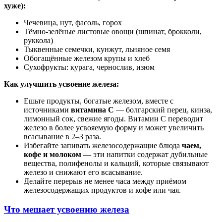
хуже):
Чечевица, нут, фасоль, горох
Тёмно-зелёные листовые овощи (шпинат, брокколи,
руккола)
Тыквенные семечки, кунжут, льняное семя
Обогащённые железом крупы и хлеб
Сухофрукты: курага, чернослив, изюм
Как улучшить усвоение железа:
Ешьте продукты, богатые железом, вместе с
источниками
витамина С
— болгарский перец, кинза,
лимонный сок, свежие ягоды. Витамин С переводит
железо в более усвояемую форму и может увеличить
всасывание в 2–3 раза.
Избегайте запивать железосодержащие блюда
чаем,
кофе и молоком
— эти напитки содержат дубильные
вещества, полифенолы и кальций, которые связывают
железо и снижают его всасывание.
Делайте перерыв не менее часа между приёмом
железосодержащих продуктов и кофе или чая.
Что мешает усвоению железа