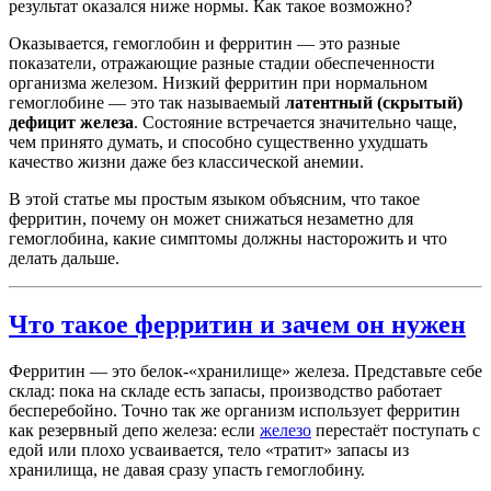
результат оказался ниже нормы. Как такое возможно?
Оказывается, гемоглобин и ферритин — это разные
показатели, отражающие разные стадии обеспеченности
организма железом. Низкий ферритин при нормальном
гемоглобине — это так называемый
латентный (скрытый)
дефицит железа
. Состояние встречается значительно чаще,
чем принято думать, и способно существенно ухудшать
качество жизни даже без классической анемии.
В этой статье мы простым языком объясним, что такое
ферритин, почему он может снижаться незаметно для
гемоглобина, какие симптомы должны насторожить и что
делать дальше.
Что такое ферритин и зачем он нужен
Ферритин — это белок-«хранилище» железа. Представьте себе
склад: пока на складе есть запасы, производство работает
бесперебойно. Точно так же организм использует ферритин
как резервный депо железа: если
железо
перестаёт поступать с
едой или плохо усваивается, тело «тратит» запасы из
хранилища, не давая сразу упасть гемоглобину.