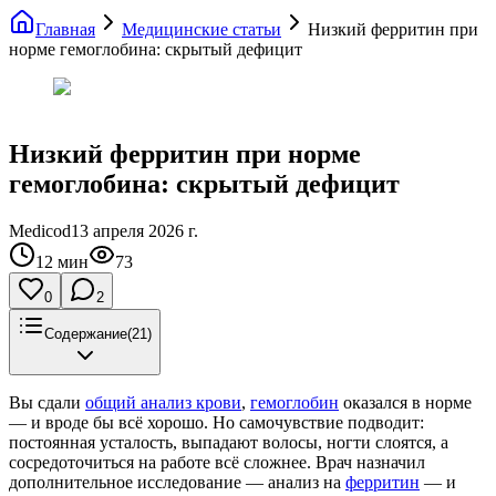
Главная
Медицинские статьи
Низкий ферритин при
норме гемоглобина: скрытый дефицит
Низкий ферритин при норме
гемоглобина: скрытый дефицит
Medicod
13 апреля 2026 г.
12
мин
73
0
2
Содержание
(
21
)
Вы сдали
общий анализ крови
,
гемоглобин
оказался в норме
— и вроде бы всё хорошо. Но самочувствие подводит:
постоянная усталость, выпадают волосы, ногти слоятся, а
сосредоточиться на работе всё сложнее. Врач назначил
дополнительное исследование — анализ на
ферритин
— и