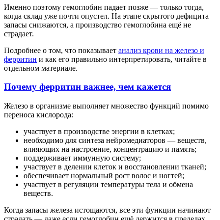
Именно поэтому гемоглобин падает позже — только тогда,
когда склад уже почти опустел. На этапе скрытого дефицита
запасы снижаются, а производство гемоглобина ещё не
страдает.
Подробнее о том, что показывает
анализ крови на железо и
ферритин
и как его правильно интерпретировать, читайте в
отдельном материале.
Почему ферритин важнее, чем кажется
Железо в организме выполняет множество функций помимо
переноса кислорода:
участвует в производстве энергии в клетках;
необходимо для синтеза нейромедиаторов — веществ,
влияющих на настроение, концентрацию и память;
поддерживает иммунную систему;
участвует в делении клеток и восстановлении тканей;
обеспечивает нормальный рост волос и ногтей;
участвует в регуляции температуры тела и обмена
веществ.
Когда запасы железа истощаются, все эти функции начинают
страдать — даже если гемоглобин ещё держится в пределах