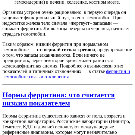
гемосидерина) в печени, селезёнке, костном мозге.
Организм устроен очень рационально: в первую очередь он
защищает функциональный пул, то есть гемоглобин. При
недостатке железа тело сначала «жертвует» запасами —
снижает ферритин. Лишь когда резервы исчерпаны, начинает
страдать гемоглобин.
Таким образом, низкий ферритин при нормальном
гемоглобине — это
первый сигнал тревоги
, предупреждение
о том, что запасы заканчиваются. Если ничего не
предпринять, через некоторое время может развиться
железодефицитная анемия. Подробнее о взаимосвязи этих
показателей и типичных отклонениях — в статье
ферритин и
гемоглобин: связь и отклонения
.
Нормы ферритина: что считается
низким показателем
Нормы ферритина существенно зависят от пола, возраста и
конкретной лаборатории. Российские лаборатории (Инвитро,
Гемотест, КДЛ и другие) используют международные
референсные диапазоны, которые могут незначительно