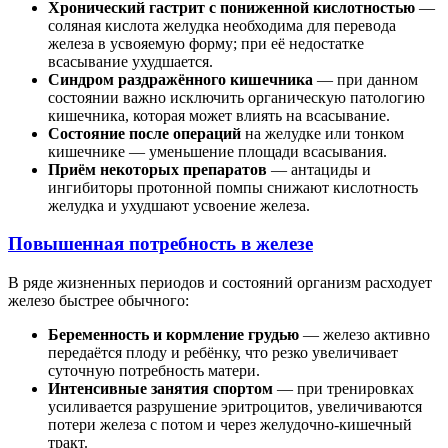
Хронический гастрит с пониженной кислотностью
—
соляная кислота желудка необходима для перевода
железа в усвояемую форму; при её недостатке
всасывание ухудшается.
Синдром раздражённого кишечника
— при данном
состоянии важно исключить органическую патологию
кишечника, которая может влиять на всасывание.
Состояние после операций
на желудке или тонком
кишечнике — уменьшение площади всасывания.
Приём некоторых препаратов
— антациды и
ингибиторы протонной помпы снижают кислотность
желудка и ухудшают усвоение железа.
Повышенная потребность в железе
В ряде жизненных периодов и состояний организм расходует
железо быстрее обычного:
Беременность и кормление грудью
— железо активно
передаётся плоду и ребёнку, что резко увеличивает
суточную потребность матери.
Интенсивные занятия спортом
— при тренировках
усиливается разрушение эритроцитов, увеличиваются
потери железа с потом и через желудочно-кишечный
тракт.