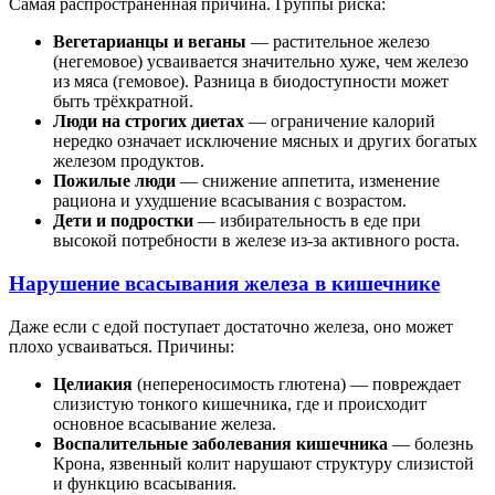
Самая распространённая причина. Группы риска:
Вегетарианцы и веганы
— растительное железо
(негемовое) усваивается значительно хуже, чем железо
из мяса (гемовое). Разница в биодоступности может
быть трёхкратной.
Люди на строгих диетах
— ограничение калорий
нередко означает исключение мясных и других богатых
железом продуктов.
Пожилые люди
— снижение аппетита, изменение
рациона и ухудшение всасывания с возрастом.
Дети и подростки
— избирательность в еде при
высокой потребности в железе из-за активного роста.
Нарушение всасывания железа в кишечнике
Даже если с едой поступает достаточно железа, оно может
плохо усваиваться. Причины:
Целиакия
(непереносимость глютена) — повреждает
слизистую тонкого кишечника, где и происходит
основное всасывание железа.
Воспалительные заболевания кишечника
— болезнь
Крона, язвенный колит нарушают структуру слизистой
и функцию всасывания.