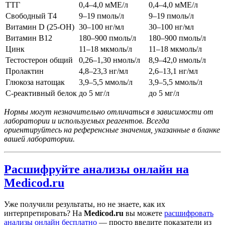
ТТГ
0,4–4,0 мМЕ/л
0,4–4,0 мМЕ/л
Свободный Т4
9–19 пмоль/л
9–19 пмоль/л
Витамин D (25-OH)
30–100 нг/мл
30–100 нг/мл
Витамин B12
180–900 пмоль/л
180–900 пмоль/л
Цинк
11–18 мкмоль/л
11–18 мкмоль/л
Тестостерон общий
0,26–1,30 нмоль/л
8,9–42,0 нмоль/л
Пролактин
4,8–23,3 нг/мл
2,6–13,1 нг/мл
Глюкоза натощак
3,9–5,5 ммоль/л
3,9–5,5 ммоль/л
С-реактивный белок
до 5 мг/л
до 5 мг/л
Нормы могут незначительно отличаться в зависимости от
лаборатории и используемых реагентов. Всегда
ориентируйтесь на референсные значения, указанные в бланке
вашей лаборатории.
Расшифруйте анализы онлайн на
Medicod.ru
Уже получили результаты, но не знаете, как их
интерпретировать? На
Medicod.ru
вы можете
расшифровать
анализы онлайн бесплатно
— просто введите показатели из