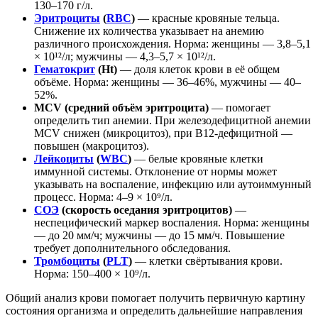
130–170 г/л.
Эритроциты
(
RBC
)
— красные кровяные тельца.
Снижение их количества указывает на анемию
различного происхождения. Норма: женщины — 3,8–5,1
× 10¹²/л; мужчины — 4,3–5,7 × 10¹²/л.
Гематокрит
(Ht)
— доля клеток крови в её общем
объёме. Норма: женщины — 36–46%, мужчины — 40–
52%.
MCV (средний объём эритроцита)
— помогает
определить тип анемии. При железодефицитной анемии
MCV снижен (микроцитоз), при B12-дефицитной —
повышен (макроцитоз).
Лейкоциты
(
WBC
)
— белые кровяные клетки
иммунной системы. Отклонение от нормы может
указывать на воспаление, инфекцию или аутоиммунный
процесс. Норма: 4–9 × 10⁹/л.
СОЭ
(скорость оседания эритроцитов)
—
неспецифический маркер воспаления. Норма: женщины
— до 20 мм/ч; мужчины — до 15 мм/ч. Повышение
требует дополнительного обследования.
Тромбоциты
(
PLT
)
— клетки свёртывания крови.
Норма: 150–400 × 10⁹/л.
Общий анализ крови помогает получить первичную картину
состояния организма и определить дальнейшие направления