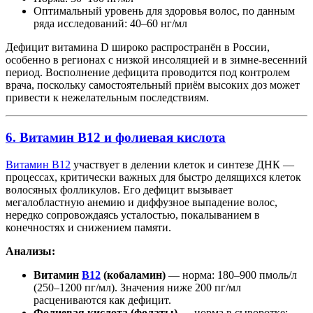
Оптимальный уровень для здоровья волос, по данным
ряда исследований: 40–60 нг/мл
Дефицит витамина D широко распространён в России,
особенно в регионах с низкой инсоляцией и в зимне-весенний
период. Восполнение дефицита проводится под контролем
врача, поскольку самостоятельный приём высоких доз может
привести к нежелательным последствиям.
6. Витамин B12 и фолиевая кислота
Витамин B12
участвует в делении клеток и синтезе ДНК —
процессах, критически важных для быстро делящихся клеток
волосяных фолликулов. Его дефицит вызывает
мегалобластную анемию и диффузное выпадение волос,
нередко сопровождаясь усталостью, покалыванием в
конечностях и снижением памяти.
Анализы:
Витамин
B12
(кобаламин)
— норма: 180–900 пмоль/л
(250–1200 пг/мл). Значения ниже 200 пг/мл
расцениваются как дефицит.
Фолиевая кислота (фолаты)
— норма в сыворотке: