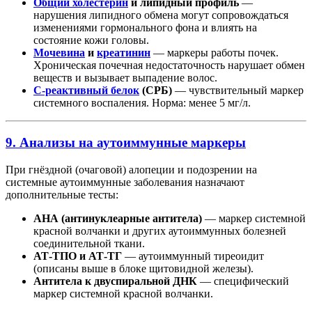
Общий холестерин
и липидный профиль
—
нарушения липидного обмена могут сопровождаться
изменениями гормонального фона и влиять на
состояние кожи головы.
Мочевина
и
креатинин
— маркеры работы почек.
Хроническая почечная недостаточность нарушает обмен
веществ и вызывает выпадение волос.
С-реактивный белок
(СРБ)
— чувствительный маркер
системного воспаления. Норма: менее 5 мг/л.
9. Анализы на аутоиммунные маркеры
При гнёздной (очаговой) алопеции и подозрении на
системные аутоиммунные заболевания назначают
дополнительные тесты:
АНА (антинуклеарные антитела)
— маркер системной
красной волчанки и других аутоиммунных болезней
соединительной ткани.
АТ-ТПО и АТ-ТГ
— аутоиммунный тиреоидит
(описаны выше в блоке щитовидной железы).
Антитела к двуспиральной ДНК
— специфический
маркер системной красной волчанки.