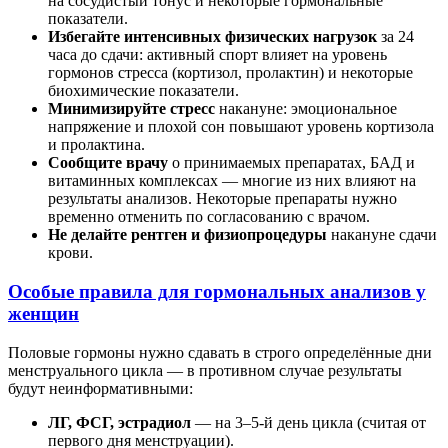
на сосудистый тонус и некоторые гормональные
показатели.
Избегайте интенсивных физических нагрузок
за 24
часа до сдачи: активный спорт влияет на уровень
гормонов стресса (кортизол, пролактин) и некоторые
биохимические показатели.
Минимизируйте стресс
накануне: эмоциональное
напряжение и плохой сон повышают уровень кортизола
и пролактина.
Сообщите врачу
о принимаемых препаратах, БАД и
витаминных комплексах — многие из них влияют на
результаты анализов. Некоторые препараты нужно
временно отменить по согласованию с врачом.
Не делайте рентген и физиопроцедуры
накануне сдачи
крови.
Особые правила для гормональных анализов у
женщин
Половые гормоны нужно сдавать в строго определённые дни
менструального цикла — в противном случае результаты
будут неинформативными:
ЛГ, ФСГ, эстрадиол
— на 3–5-й день цикла (считая от
первого дня менструации).