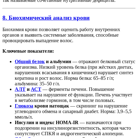
так называемые сочетанные нутритивные дефициты.
8. Биохимический анализ крови
Биохимия крови позволяет оценить работу внутренних
органов и выявить системные заболевания, способные
провоцировать выпадение волос.
Ключевые показатели:
Общий белок
и альбумин
— отражают белковый статус
организма. Низкий уровень белка (при жёстких диетах,
нарушениях всасывания в кишечнике) нарушает синтез
кератина и рост волос. Норма белка: 65–85 г/л;
альбумина: 35–50 г/л.
АЛТ
и
АСТ
— ферменты печени. Повышение
указывает на нарушение её функции. Печень участвует
в метаболизме гормонов, в том числе половых.
Глюкоза
крови натощак
— скрининг на нарушение
углеводного обмена и сахарный диабет. Норма: 3,9–5,5
ммоль/л.
Инсулин и индекс HOMA-IR
— назначаются при
подозрении на инсулинорезистентность, которая часто
сопутствует СПКЯ и андрогенетической алопеции.