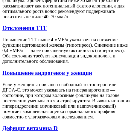
фолликула. Уровень ферритина ниже 30 мкг/л трихологи
рассматривают как потенциальный фактор алопеции, а для
оптимального роста волос рекомендуют поддерживать
показатель не ниже 40–70 мкг/л.
Отклонения ТТГ
Повышение ТТГ выше 4 мМЕ/л указывает на снижение
функции щитовидной железы (гипотиреоз). Снижение ниже
0,4 мМЕ/л — на её повышенную активность (гипертиреоз).
Оба состояния требуют консультации эндокринолога и
дополнительного обследования.
Повышение андрогенов у женщин
Если у женщины повышен свободный тестостерон или
ДГЭА-С, это может указывать на гиперандрогению —
состояние, при котором волосяные фолликулы на голове
постепенно уменьшаются и атрофируются. Выявить источник
гиперандрогении (яичниковый или надпочечниковый)
помогает комплексная оценка гормонального профиля
совместно с ультразвуковым исследованием.
Дефицит витамина D