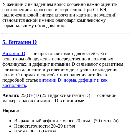
У женщин с выпадением волос особенно важно оценить
соотношение андрогенов и эстрогенов. При СПКЯ,
надпочечниковой гиперандрогении картина нарушений
становится ясной именно благодаря комплексному
гормональному обследованию.
5. Витамин D
Витамин D
— не просто «витамин для костей». Его
рецепторы обнаружены непосредственно в волосяных
фолликулах, и дефицит витамина D связывают с развитием
гнёздной алопеции и усилением диффузного выпадения
волос. О нормах и способах восполнения читайте в
подробной статье
витамин D: норма, дефицит и как
восполнить
.
Анализ:
25(OH)D (25-гидроксивитамин D) — основной
маркер запасов витамина D в организме.
Нормы:
Выраженный дефицит: менее 20 нг/мл (50 нмоль/л)
Недостаточность: 20–29 нг/мл
Норма: 30–100 нг/мл