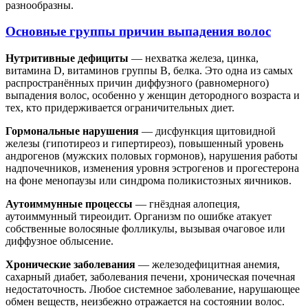
разнообразны.
Основные группы причин выпадения волос
Нутритивные дефициты
— нехватка железа, цинка,
витамина D, витаминов группы B, белка. Это одна из самых
распространённых причин диффузного (равномерного)
выпадения волос, особенно у женщин детородного возраста и
тех, кто придерживается ограничительных диет.
Гормональные нарушения
— дисфункция щитовидной
железы (гипотиреоз и гипертиреоз), повышенный уровень
андрогенов (мужских половых гормонов), нарушения работы
надпочечников, изменения уровня эстрогенов и прогестерона
на фоне менопаузы или синдрома поликистозных яичников.
Аутоиммунные процессы
— гнёздная алопеция,
аутоиммунный тиреоидит. Организм по ошибке атакует
собственные волосяные фолликулы, вызывая очаговое или
диффузное облысение.
Хронические заболевания
— железодефицитная анемия,
сахарный диабет, заболевания печени, хроническая почечная
недостаточность. Любое системное заболевание, нарушающее
обмен веществ, неизбежно отражается на состоянии волос.