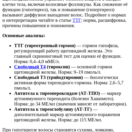
клетке тела, включая волосяные фолликулы. Как снижение её
функции (гипотиреоз), так и повышение (гипертиреоз)
вызывают диффузное выпадение волос. Подробнее о нормах
и интерпретации читайте в статье
ТТГ
: норма, расшифровка,
причины повышения и понижения.
Основные анализы:
ТТГ (тиреотропный гормон)
— гормон гипофиза,
регулирующий работу щитовидной железы. Это
главный скрининговый тест для оценки её функции.
Норма: 0,4–4,0 мМЕ/л.
Свободный Т4
(тироксин)
— основной гормон
щитовидной железы. Норма: 9–19 пмоль/л.
Свободный Т3 (трийодтиронин)
— биологически
активная форма тиреоидного гормона. Норма: 2,6–5,7
пмоль/л.
Антитела к тиреопероксидазе (АТ-ТПО)
— маркер
аутоиммунного тиреоидита (болезни Хашимото).
Норма: до 34 МЕ/мл (значения зависят от лаборатории).
Антитела к тиреоглобулину (АТ-ТГ)
—
дополнительный маркер аутоиммунного поражения
щитовидной железы. Норма: до 115 МЕ/мл.
При гипотиреозе волосы становятся сухими, ломкими,