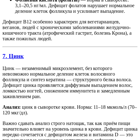
3,1–20,5 нг/мл. Дефицит фолатов нарушает нормальное
деление клеток фолликула и усиливает выпадение.
Дефицит B12 особенно характерен для вегетарианцев,
веганов, людей с хроническими заболеваниями желудочно-
кишечного тракта (атрофический гастрит, болезнь Крона), а
также пожилых людей.
7. Цинк
Цинк — незаменимый микроэлемент, без которого
невозможно нормальное деление клеток волосяного
фолликула и синтез кератина — структурного белка волоса.
Дефицит цинка проявляется диффузным выпадением волос,
ломкостью ногтей, снижением иммунитета и замедленным
заживлением ран.
Анализ:
цинк в сыворотке крови. Норма: 11–18 мкмоль/л (70–
120 мкг/дл).
Важно сдавать анализ строго натощак, так как приём пищи
значительно влияет на уровень цинка в крови. Дефицит цинка
нередко сочетается с дефицитом железа и витамина D — это