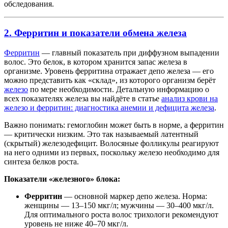
обследования.
2. Ферритин и показатели обмена железа
Ферритин
— главный показатель при диффузном выпадении
волос. Это белок, в котором хранится запас железа в
организме. Уровень ферритина отражает депо железа — его
можно представить как «склад», из которого организм берёт
железо
по мере необходимости. Детальную информацию о
всех показателях железа вы найдёте в статье
анализ крови на
железо и ферритин: диагностика анемии и дефицита железа
.
Важно понимать: гемоглобин может быть в норме, а ферритин
— критически низким. Это так называемый латентный
(скрытый) железодефицит. Волосяные фолликулы реагируют
на него одними из первых, поскольку железо необходимо для
синтеза белков роста.
Показатели «железного» блока:
Ферритин
— основной маркер депо железа. Норма:
женщины — 13–150 мкг/л; мужчины — 30–400 мкг/л.
Для оптимального роста волос трихологи рекомендуют
уровень не ниже 40–70 мкг/л.