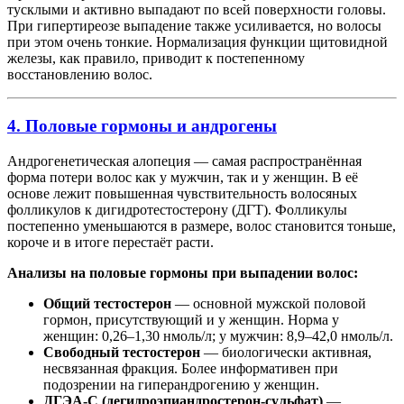
тусклыми и активно выпадают по всей поверхности головы.
При гипертиреозе выпадение также усиливается, но волосы
при этом очень тонкие. Нормализация функции щитовидной
железы, как правило, приводит к постепенному
восстановлению волос.
4. Половые гормоны и андрогены
Андрогенетическая алопеция — самая распространённая
форма потери волос как у мужчин, так и у женщин. В её
основе лежит повышенная чувствительность волосяных
фолликулов к дигидротестостерону (ДГТ). Фолликулы
постепенно уменьшаются в размере, волос становится тоньше,
короче и в итоге перестаёт расти.
Анализы на половые гормоны при выпадении волос:
Общий тестостерон
— основной мужской половой
гормон, присутствующий и у женщин. Норма у
женщин: 0,26–1,30 нмоль/л; у мужчин: 8,9–42,0 нмоль/л.
Свободный тестостерон
— биологически активная,
несвязанная фракция. Более информативен при
подозрении на гиперандрогению у женщин.
ДГЭА-С (дегидроэпиандростерон-сульфат)
—