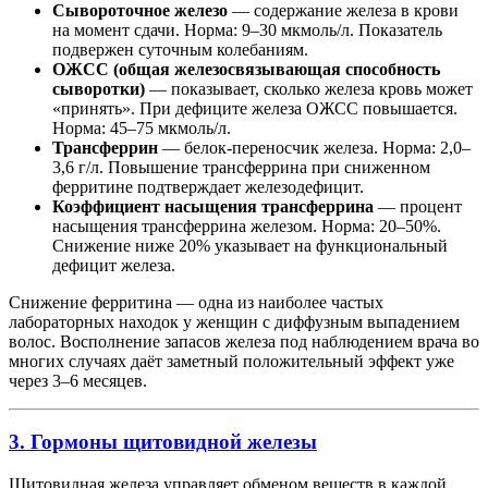
Сывороточное железо
— содержание железа в крови
на момент сдачи. Норма: 9–30 мкмоль/л. Показатель
подвержен суточным колебаниям.
ОЖСС (общая железосвязывающая способность
сыворотки)
— показывает, сколько железа кровь может
«принять». При дефиците железа ОЖСС повышается.
Норма: 45–75 мкмоль/л.
Трансферрин
— белок-переносчик железа. Норма: 2,0–
3,6 г/л. Повышение трансферрина при сниженном
ферритине подтверждает железодефицит.
Коэффициент насыщения трансферрина
— процент
насыщения трансферрина железом. Норма: 20–50%.
Снижение ниже 20% указывает на функциональный
дефицит железа.
Снижение ферритина — одна из наиболее частых
лабораторных находок у женщин с диффузным выпадением
волос. Восполнение запасов железа под наблюдением врача во
многих случаях даёт заметный положительный эффект уже
через 3–6 месяцев.
3. Гормоны щитовидной железы
Щитовидная железа управляет обменом веществ в каждой