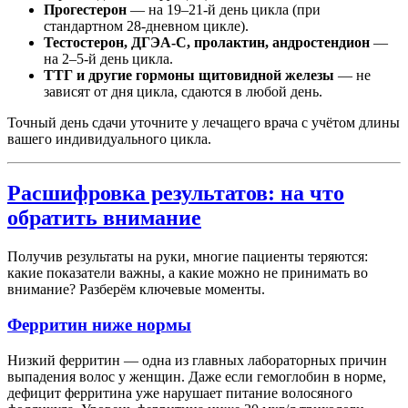
Прогестерон
— на 19–21-й день цикла (при
стандартном 28-дневном цикле).
Тестостерон, ДГЭА-С, пролактин, андростендион
—
на 2–5-й день цикла.
ТТГ и другие гормоны щитовидной железы
— не
зависят от дня цикла, сдаются в любой день.
Точный день сдачи уточните у лечащего врача с учётом длины
вашего индивидуального цикла.
Расшифровка результатов: на что
обратить внимание
Получив результаты на руки, многие пациенты теряются:
какие показатели важны, а какие можно не принимать во
внимание? Разберём ключевые моменты.
Ферритин ниже нормы
Низкий ферритин — одна из главных лабораторных причин
выпадения волос у женщин. Даже если гемоглобин в норме,
дефицит ферритина уже нарушает питание волосяного