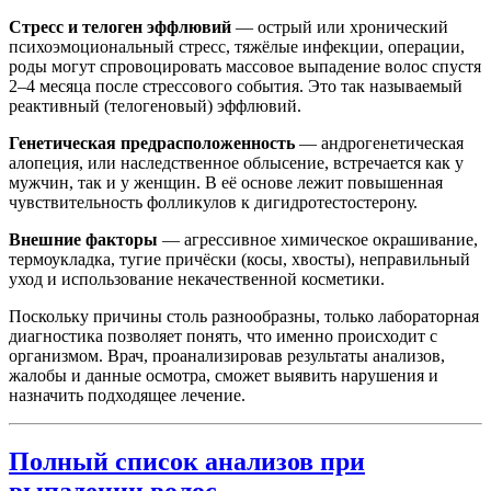
Стресс и телоген эффлювий
— острый или хронический
психоэмоциональный стресс, тяжёлые инфекции, операции,
роды могут спровоцировать массовое выпадение волос спустя
2–4 месяца после стрессового события. Это так называемый
реактивный (телогеновый) эффлювий.
Генетическая предрасположенность
— андрогенетическая
алопеция, или наследственное облысение, встречается как у
мужчин, так и у женщин. В её основе лежит повышенная
чувствительность фолликулов к дигидротестостерону.
Внешние факторы
— агрессивное химическое окрашивание,
термоукладка, тугие причёски (косы, хвосты), неправильный
уход и использование некачественной косметики.
Поскольку причины столь разнообразны, только лабораторная
диагностика позволяет понять, что именно происходит с
организмом. Врач, проанализировав результаты анализов,
жалобы и данные осмотра, сможет выявить нарушения и
назначить подходящее лечение.
Полный список анализов при
выпадении волос