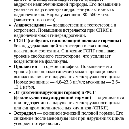
андроген надпочечниковой природы. Его повышение
указывает на усиленную андрогенную активность
надпочечников. Норма у женщин: 80–560 мкг/дл
(зависит от возраста).
Андростендион
— предшественник тестостерона и
эстрогенов. Повышение встречается при СПКЯ и
надпочечниковой гиперандрогении.
ГСПГ (глобулин, связывающий половые гормоны)
—
белок, удерживающий тестостерон в связанном,
неактивном состоянии. Снижение ГСПГ повышает
уровень свободного тестостерона, что усиливает
воздействие на фолликулы.
Пролактин
— гормон гипофиза. Повышение его
уровня (гиперпролактинемия) может провоцировать
выпадение волос и нарушения менструального цикла.
Норма: женщины — 4,8–23,3 нг/мл; мужчины — 2,6–
13,1 нг/мл.
ЛГ (лютеинизирующий гормон) и ФСГ
(фолликулостимулирующий гормон)
— оцениваются
при подозрении на нарушения менструального цикла
или синдром поликистозных яичников (СПКЯ).
Эстрадиол
— основной женский половой гормон. Его
снижение после менопаузы или при нарушениях цикла
ускоряет потерю волос.