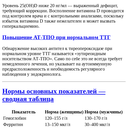
Уровень 25(OH)D ниже 20 нг/мл — выраженный дефицит,
требующий коррекции. Восполнение витамина D проводится
под контролем врача и с контрольными анализами, поскольку
избыток витамина D также нежелателен и может вызвать
гиперкальциемию.
Повышение АТ-ТПО при нормальном ТТГ
Обнаружение высоких антител к тиреопероксидазе при
нормальном уровне ТТГ называется «эутиреоидным
носительством АТ-ТПО». Само по себе это не всегда требует
немедленного лечения, но указывает на аутоиммунную
предрасположенность и необходимость регулярного
наблюдения у эндокринолога.
Нормы основных показателей —
сводная таблица
Показатель
Норма (женщины)
Норма (мужчины)
Гемоглобин
120–155 г/л
130–170 г/л
Ферритин
13–150 мкг/л
30–400 мкг/л