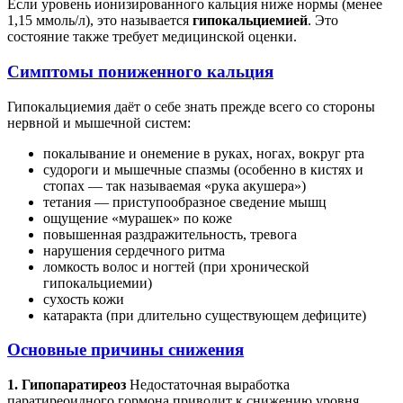
Если уровень ионизированного кальция ниже нормы (менее
1,15 ммоль/л), это называется
гипокальциемией
. Это
состояние также требует медицинской оценки.
Симптомы пониженного кальция
Гипокальциемия даёт о себе знать прежде всего со стороны
нервной и мышечной систем:
покалывание и онемение в руках, ногах, вокруг рта
судороги и мышечные спазмы (особенно в кистях и
стопах — так называемая «рука акушера»)
тетания — приступообразное сведение мышц
ощущение «мурашек» по коже
повышенная раздражительность, тревога
нарушения сердечного ритма
ломкость волос и ногтей (при хронической
гипокальциемии)
сухость кожи
катаракта (при длительно существующем дефиците)
Основные причины снижения
1. Гипопаратиреоз
Недостаточная выработка
паратиреоидного гормона приводит к снижению уровня