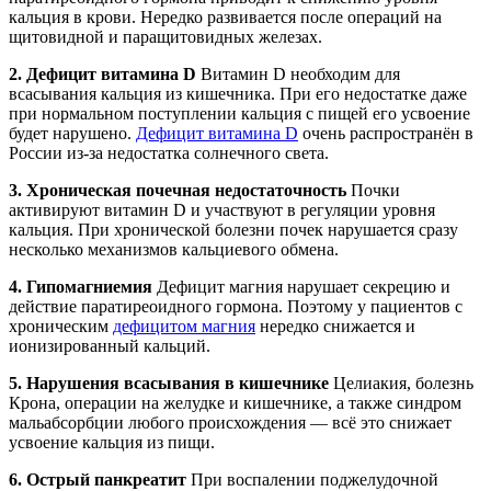
кальция в крови. Нередко развивается после операций на
щитовидной и паращитовидных железах.
2. Дефицит витамина D
Витамин D необходим для
всасывания кальция из кишечника. При его недостатке даже
при нормальном поступлении кальция с пищей его усвоение
будет нарушено.
Дефицит витамина D
очень распространён в
России из-за недостатка солнечного света.
3. Хроническая почечная недостаточность
Почки
активируют витамин D и участвуют в регуляции уровня
кальция. При хронической болезни почек нарушается сразу
несколько механизмов кальциевого обмена.
4. Гипомагниемия
Дефицит магния нарушает секрецию и
действие паратиреоидного гормона. Поэтому у пациентов с
хроническим
дефицитом магния
нередко снижается и
ионизированный кальций.
5. Нарушения всасывания в кишечнике
Целиакия, болезнь
Крона, операции на желудке и кишечнике, а также синдром
мальабсорбции любого происхождения — всё это снижает
усвоение кальция из пищи.
6. Острый панкреатит
При воспалении поджелудочной