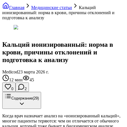
Главная
Медицинские статьи
Кальций
ионизированный: норма в крови, причины отклонений и
подготовка к анализу
Кальций ионизированный: норма в
крови, причины отклонений и
подготовка к анализу
Medicod
23 марта 2026 г.
12
мин
45
0
2
Содержание
(
29
)
Когда врач назначает анализ на «ионизированный кальций»,
многие пациенты теряются: чем он отличается от обычного
кальция, который тоже бывает в биохимическом анализе