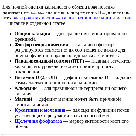
Для полной оценки кальциевого обмена врач нередко
назначает несколько анализов одновременно. Подробнее обо
всех
электролитах крови — калии, натрии, кальции и магнии
— читайте в отдельной статье.
Общий кальций
— для сравнения с ионизированной
фракцией.
Фосфор неорганический
— кальций и фосфор
регулируются совместно; их соотношение важно для
оценки функции паращитовидных желёз и почек.
Паратиреоидный гормон (ПТГ)
— главный регулятор
кальция; его уровень помогает понять причину
отклонения.
Витамин D (25-OH)
— дефицит витамина D — одна из
самых частых причин гипокальциемии.
Альбумин
— для правильной интерпретации общего
кальция.
Магний
— дефицит магния может быть причиной
гипокальциемии.
Креатинин
и
мочевина
— для оценки функции почек,
участвующих в регуляции кальциевого обмена.
Щелочная фосфатаза
— маркер активности костного
обмена.