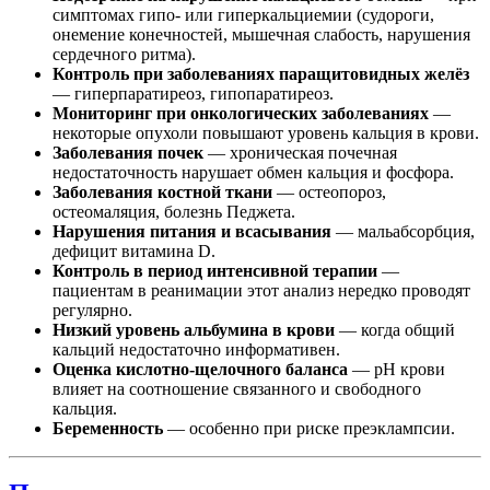
симптомах гипо- или гиперкальциемии (судороги,
онемение конечностей, мышечная слабость, нарушения
сердечного ритма).
Контроль при заболеваниях паращитовидных желёз
— гиперпаратиреоз, гипопаратиреоз.
Мониторинг при онкологических заболеваниях
—
некоторые опухоли повышают уровень кальция в крови.
Заболевания почек
— хроническая почечная
недостаточность нарушает обмен кальция и фосфора.
Заболевания костной ткани
— остеопороз,
остеомаляция, болезнь Педжета.
Нарушения питания и всасывания
— мальабсорбция,
дефицит витамина D.
Контроль в период интенсивной терапии
—
пациентам в реанимации этот анализ нередко проводят
регулярно.
Низкий уровень альбумина в крови
— когда общий
кальций недостаточно информативен.
Оценка кислотно-щелочного баланса
— pH крови
влияет на соотношение связанного и свободного
кальция.
Беременность
— особенно при риске преэклампсии.