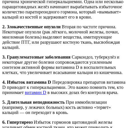
причина хронической гиперкальциемии. Одна или несколько
паращитовидных желёз начинают вырабатывать избыточное
количество паратиреоидного гормона, который «вымывает»
кальций из костей и задерживает его в крови.
2. Злокачественные опухоли
Вторая по частоте причина.
Некоторые опухоли (рак лёгкого, молочной железы, почки,
миеломная болезнь) выделяют вещества, имитирующие
действие ПТГ, или разрушают костную ткань, высвобождая
кальций.
3. Гранулематозные заболевания
Саркоидоз, туберкулёз и
некоторые другие болезни сопровождаются усиленным
синтезом активной формы витамина D в воспалительных
клетках, что увеличивает всасывание кальция из кишечника.
4. Избыток витамина D
Передозировка препаратов витамина
D приводит к гиперкальциемии. Это важно помнить тем, кто
принимает
витамин D
в высоких дозах без контроля врача.
5. Длительная неподвижность
При иммобилизации
(например, у лежачих больных) кость активно «теряет»
кальций — он переходит в кровь.
6. Гипертиреоз
Избыток гормонов щитовидной железы
усиливает обмен костной ткани, что может приводить к