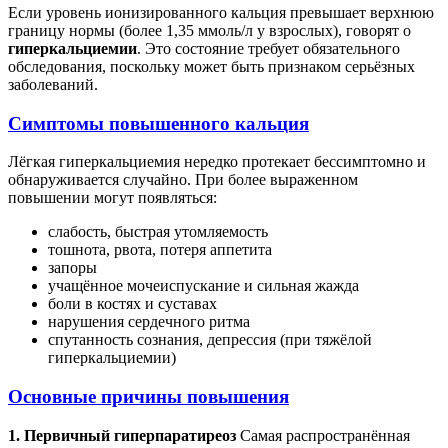
Если уровень ионизированного кальция превышает верхнюю
границу нормы (более 1,35 ммоль/л у взрослых), говорят о
гиперкальциемии
. Это состояние требует обязательного
обследования, поскольку может быть признаком серьёзных
заболеваний.
Симптомы повышенного кальция
Лёгкая гиперкальциемия нередко протекает бессимптомно и
обнаруживается случайно. При более выраженном
повышении могут появляться:
слабость, быстрая утомляемость
тошнота, рвота, потеря аппетита
запоры
учащённое мочеиспускание и сильная жажда
боли в костях и суставах
нарушения сердечного ритма
спутанность сознания, депрессия (при тяжёлой
гиперкальциемии)
Основные причины повышения
1. Первичный гиперпаратиреоз
Самая распространённая