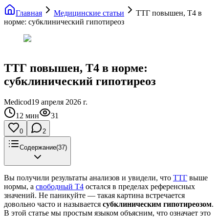
Главная
Медицинские статьи
ТТГ повышен, Т4 в
норме: субклинический гипотиреоз
ТТГ повышен, Т4 в норме:
субклинический гипотиреоз
Medicod
19 апреля 2026 г.
12
мин
31
0
2
Содержание
(
37
)
Вы получили результаты анализов и увидели, что
ТТГ
выше
нормы, а
свободный Т4
остался в пределах референсных
значений. Не паникуйте — такая картина встречается
довольно часто и называется
субклиническим гипотиреозом
.
В этой статье мы простым языком объясним, что означает это