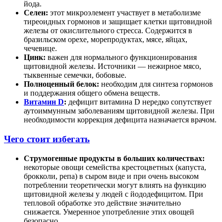
йода.
Селен:
этот микроэлемент участвует в метаболизме
тиреоидных гормонов и защищает клетки щитовидной
железы от окислительного стресса. Содержится в
бразильском орехе, морепродуктах, мясе, яйцах,
чечевице.
Цинк:
важен для нормального функционирования
щитовидной железы. Источники — нежирное мясо,
тыквенные семечки, бобовые.
Полноценный белок:
необходим для синтеза гормонов
и поддержания общего обмена веществ.
Витамин D
:
дефицит витамина D нередко сопутствует
аутоиммунным заболеваниям щитовидной железы. При
необходимости коррекция дефицита назначается врачом.
Чего стоит избегать
Струмогенные продукты в больших количествах:
некоторые овощи семейства крестоцветных (капуста,
брокколи, репа) в сыром виде и при очень высоком
потреблении теоретически могут влиять на функцию
щитовидной железы у людей с йододефицитом. При
тепловой обработке это действие значительно
снижается. Умеренное употребление этих овощей
безопасно.