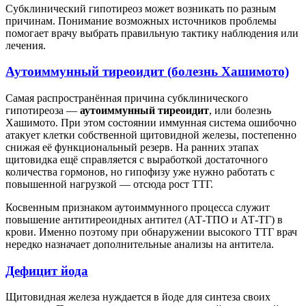
Субклинический гипотиреоз может возникать по разным
причинам. Понимание возможных источников проблемы
помогает врачу выбрать правильную тактику наблюдения или
лечения.
Аутоиммунный тиреоидит (болезнь Хашимото)
Самая распространённая причина субклинического
гипотиреоза —
аутоиммунный тиреоидит
, или болезнь
Хашимото. При этом состоянии иммунная система ошибочно
атакует клетки собственной щитовидной железы, постепенно
снижая её функциональный резерв. На ранних этапах
щитовидка ещё справляется с выработкой достаточного
количества гормонов, но гипофизу уже нужно работать с
повышенной нагрузкой — отсюда рост ТТГ.
Косвенным признаком аутоиммунного процесса служит
повышение антитиреоидных антител (АТ-ТПО и АТ-ТГ) в
крови. Именно поэтому при обнаружении высокого ТТГ врач
нередко назначает дополнительные анализы на антитела.
Дефицит йода
Щитовидная железа нуждается в йоде для синтеза своих