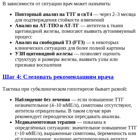
В зависимости от ситуации врач может назначить:
Повторный анализ на ТТГ и свТ4
— через 2–3 месяца
для подтверждения стойкости изменений
Анализ на АТ-ТПО и АТ-ТГ
— антитела к ткани
щитовидной железы, помогают выявить аутоиммунный
процесс
Анализ на свободный Т3 (FT3)
— в некоторых
клинических ситуациях для более полной картины
УЗИ щитовидной железы
— позволяет оценить
структуру и размеры железы, выявить узлы или
признаки воспаления
Шаг 4: Следовать рекомендациям врача
Тактика при субклиническом гипотиреозе бывает разной:
Наблюдение без лечения
— если повышение ТТГ
незначительное (4–10 мМЕ/л), симптомы отсутствуют,
антитела отрицательны. В таком случае врач
рекомендует периодически пересдавать анализы.
Медикаментозная терапия
— показана в
определённых ситуациях: значительное повышение ТТГ
(>10 мМЕ/л), выраженные симптомы, беременность или
её планирование, наличие антитиреоидных антител,