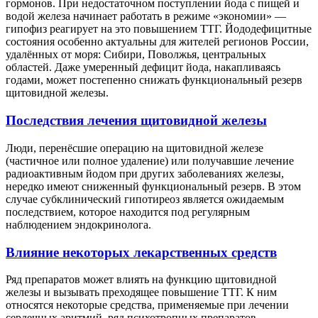
гормонов. При недостаточном поступлении йода с пищей и
водой железа начинает работать в режиме «экономии» —
гипофиз реагирует на это повышением ТТГ. Йододефицитные
состояния особенно актуальны для жителей регионов России,
удалённых от моря: Сибири, Поволжья, центральных
областей. Даже умеренный дефицит йода, накапливаясь
годами, может постепенно снижать функциональный резерв
щитовидной железы.
Последствия лечения щитовидной железы
Люди, перенёсшие операцию на щитовидной железе
(частичное или полное удаление) или получавшие лечение
радиоактивным йодом при других заболеваниях железы,
нередко имеют сниженный функциональный резерв. В этом
случае субклинический гипотиреоз является ожидаемым
последствием, которое находится под регулярным
наблюдением эндокринолога.
Влияние некоторых лекарственных средств
Ряд препаратов может влиять на функцию щитовидной
железы и вызывать преходящее повышение ТТГ. К ним
относятся некоторые средства, применяемые при лечении
сердечных аритмий, ряд психотропных препаратов,