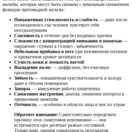
жалобы, которые могут быть связаны с начальным снижением
функции щитовидной железы:
Повышенная утомляемость и слабость
— даже после
полноценного сна человек чувствует себя
неотдохнувшим
Сонливость
в течение дня без видимых причин
Сложности с концентрацией внимания и памятью
—
ощущение «тумана в голове», забывчивость
Небольшая прибавка в весе
при неизменном питании
и привычном уровне активности
Сухость кожи и ломкость ногтей
Выпадение волос
— диффузное, без очаговых
проплешин
Зябкость
— повышенная чувствительность к холоду
даже в тёплом помещении
Запоры
— замедление работы кишечника
Сниженное настроение
, апатия, снижение интереса к
привычным занятиям
Отёчность
— особенно в области лица и век по утрам
Обратите внимание:
Самостоятельно определить
причину этих симптомов невозможно — они
встречаются при десятках разных состояний.
Только врач, оценив совокупность результатов