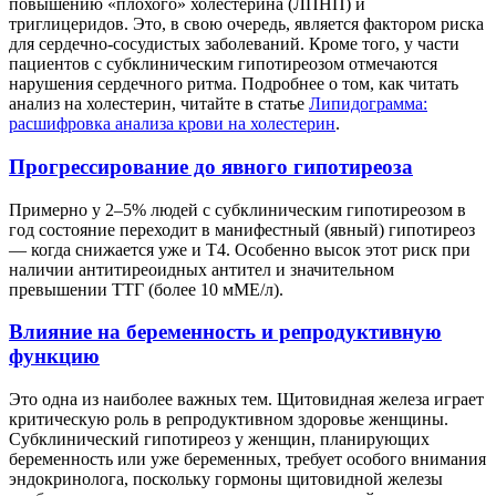
повышению «плохого» холестерина (ЛПНП) и
триглицеридов. Это, в свою очередь, является фактором риска
для сердечно-сосудистых заболеваний. Кроме того, у части
пациентов с субклиническим гипотиреозом отмечаются
нарушения сердечного ритма. Подробнее о том, как читать
анализ на холестерин, читайте в статье
Липидограмма:
расшифровка анализа крови на холестерин
.
Прогрессирование до явного гипотиреоза
Примерно у 2–5% людей с субклиническим гипотиреозом в
год состояние переходит в манифестный (явный) гипотиреоз
— когда снижается уже и Т4. Особенно высок этот риск при
наличии антитиреоидных антител и значительном
превышении ТТГ (более 10 мМЕ/л).
Влияние на беременность и репродуктивную
функцию
Это одна из наиболее важных тем. Щитовидная железа играет
критическую роль в репродуктивном здоровье женщины.
Субклинический гипотиреоз у женщин, планирующих
беременность или уже беременных, требует особого внимания
эндокринолога, поскольку гормоны щитовидной железы