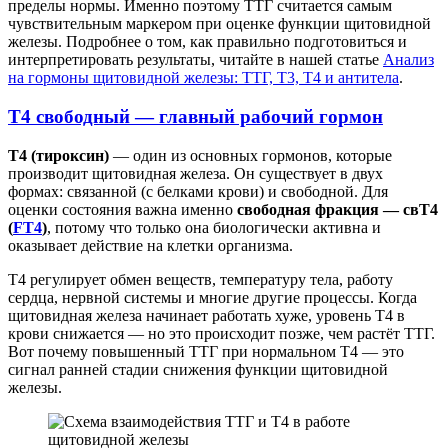
пределы нормы. Именно поэтому ТТГ считается самым
чувствительным маркером при оценке функции щитовидной
железы. Подробнее о том, как правильно подготовиться и
интерпретировать результаты, читайте в нашей статье
Анализ
на гормоны щитовидной железы: ТТГ, Т3, Т4 и антитела
.
Т4 свободный — главный рабочий гормон
Т4 (тироксин)
— один из основных гормонов, которые
производит щитовидная железа. Он существует в двух
формах: связанной (с белками крови) и свободной. Для
оценки состояния важна именно
свободная фракция — свТ4
(
FT4
)
, потому что только она биологически активна и
оказывает действие на клетки организма.
Т4 регулирует обмен веществ, температуру тела, работу
сердца, нервной системы и многие другие процессы. Когда
щитовидная железа начинает работать хуже, уровень Т4 в
крови снижается — но это происходит позже, чем растёт ТТГ.
Вот почему повышенный ТТГ при нормальном Т4 — это
сигнал ранней стадии снижения функции щитовидной
железы.