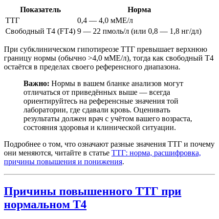
Показатель
Норма
ТТГ
0,4 — 4,0 мМЕ/л
Свободный Т4 (FT4)
9 — 22 пмоль/л (или 0,8 — 1,8 нг/дл)
При субклиническом гипотиреозе ТТГ превышает верхнюю
границу нормы (обычно >4,0 мМЕ/л), тогда как свободный Т4
остаётся в пределах своего референсного диапазона.
Важно:
Нормы в вашем бланке анализов могут
отличаться от приведённых выше — всегда
ориентируйтесь на референсные значения той
лаборатории, где сдавали кровь. Оценивать
результаты должен врач с учётом вашего возраста,
состояния здоровья и клинической ситуации.
Подробнее о том, что означают разные значения ТТГ и почему
они меняются, читайте в статье
ТТГ: норма, расшифровка,
причины повышения и понижения
.
Причины повышенного ТТГ при
нормальном Т4