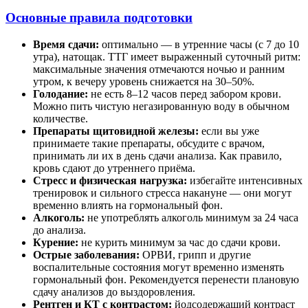
Основные правила подготовки
Время сдачи:
оптимально — в утренние часы (с 7 до 10
утра), натощак. ТТГ имеет выраженный суточный ритм:
максимальные значения отмечаются ночью и ранним
утром, к вечеру уровень снижается на 30–50%.
Голодание:
не есть 8–12 часов перед забором крови.
Можно пить чистую негазированную воду в обычном
количестве.
Препараты щитовидной железы:
если вы уже
принимаете такие препараты, обсудите с врачом,
принимать ли их в день сдачи анализа. Как правило,
кровь сдают до утреннего приёма.
Стресс и физическая нагрузка:
избегайте интенсивных
тренировок и сильного стресса накануне — они могут
временно влиять на гормональный фон.
Алкоголь:
не употреблять алкоголь минимум за 24 часа
до анализа.
Курение:
не курить минимум за час до сдачи крови.
Острые заболевания:
ОРВИ, грипп и другие
воспалительные состояния могут временно изменять
гормональный фон. Рекомендуется перенести плановую
сдачу анализов до выздоровления.
Рентген и КТ с контрастом:
йодсодержащий контраст