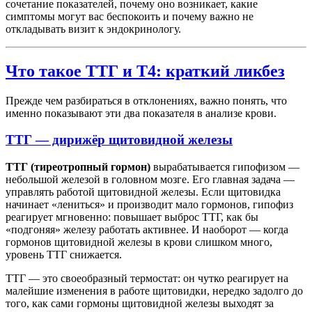
сочетание показателей, почему оно возникает, какие
симптомы могут вас беспокоить и почему важно не
откладывать визит к эндокринологу.
Что такое ТТГ и Т4: краткий ликбез
Прежде чем разбираться в отклонениях, важно понять, что
именно показывают эти два показателя в анализе крови.
ТТГ — дирижёр щитовидной железы
ТТГ (тиреотропный гормон)
вырабатывается гипофизом —
небольшой железой в головном мозге. Его главная задача —
управлять работой щитовидной железы. Если щитовидка
начинает «лениться» и производит мало гормонов, гипофиз
реагирует мгновенно: повышает выброс ТТГ, как бы
«подгоняя» железу работать активнее. И наоборот — когда
гормонов щитовидной железы в крови слишком много,
уровень ТТГ снижается.
ТТГ — это своеобразный термостат: он чутко реагирует на
малейшие изменения в работе щитовидки, нередко задолго до
того, как сами гормоны щитовидной железы выходят за