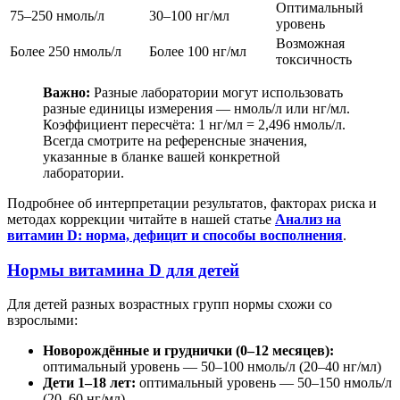
Оптимальный
75–250 нмоль/л
30–100 нг/мл
уровень
Возможная
Более 250 нмоль/л
Более 100 нг/мл
токсичность
Важно:
Разные лаборатории могут использовать
разные единицы измерения — нмоль/л или нг/мл.
Коэффициент пересчёта: 1 нг/мл = 2,496 нмоль/л.
Всегда смотрите на референсные значения,
указанные в бланке вашей конкретной
лаборатории.
Подробнее об интерпретации результатов, факторах риска и
методах коррекции читайте в нашей статье
Анализ на
витамин D: норма, дефицит и способы восполнения
.
Нормы витамина D для детей
Для детей разных возрастных групп нормы схожи со
взрослыми:
Новорождённые и груднички (0–12 месяцев):
оптимальный уровень — 50–100 нмоль/л (20–40 нг/мл)
Дети 1–18 лет:
оптимальный уровень — 50–150 нмоль/л
(20–60 нг/мл)