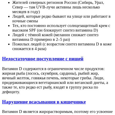
Жителей северных регионов России (Сибирь, Урал,
Север — там UVB-лучи активны лишь несколько
месяцев в году)
Людей, которые редко бывают на улице или работают в
ночные смены
Тех, кто постоянно использует солнцезащитный крем с
высоким SPF (он блокирует синтез витамина D)
Людей с тёмной кожей (меланин снижает синтез
витамина D примерно в 2–5 раз)
Пожилых людей (с возрастом синтез витамина D в коже
снижается в 4 раза)
Недостаточное поступление с пищей
Витамин D содержится в ограниченном числе продуктов:
жирная рыба (лосось, скумбрия, сардины), рыбий жир,
яичный желток, говяжья печень, некоторые грибы. Люди,
придерживающиеся вегетарианской или веганской диеты, а
также те, кто редко ест рыбу, входят в группу риска по
дефициту.
Нарушение всасывания в кишечнике
Витамин D является жирорастворимым, поэтому его усвоение