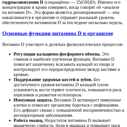
гидроксивитамин D
(сокращённо — 25(OH)D). Именно его
концентрацию в крови измеряют, когда говорят об «анализе
на витамин D». Эта форма является депонированной — она
накапливается в организме и отражает реальный уровень
обеспеченности витамином D за последние несколько недель.
Основные функции витамина D в организме
Витамин D участвует в десятках физиологических процессов:
Регуляция кальциево-фосфорного обмена.
Это
главная и наиболее изученная функция. Витамин D
помогает кишечнику всасывать кальций из пищи и
контролирует его перераспределение между костями и
кровью.
Поддержание здоровья костей и зубов.
Без
достаточного уровня витамина D кальций плохо
усваивается, кости теряют плотность, повышается риск
переломов и развития остеопороза.
Иммунная защита.
Витамин D активирует иммунные
клетки и помогает организму бороться с инфекциями.
Его дефицит связан с повышенной восприимчивостью к
респираторным заболеваниям.
Работа мышц.
Недостаток витамина D вызывает
мышечную слабость, боли в мышцах и повышает риск