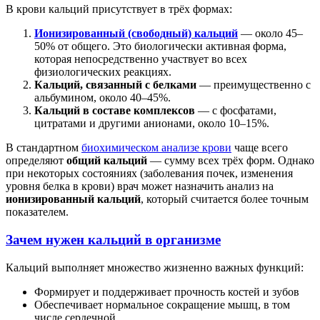
В крови кальций присутствует в трёх формах:
Ионизированный (свободный) кальций
— около 45–
50% от общего. Это биологически активная форма,
которая непосредственно участвует во всех
физиологических реакциях.
Кальций, связанный с белками
— преимущественно с
альбумином, около 40–45%.
Кальций в составе комплексов
— с фосфатами,
цитратами и другими анионами, около 10–15%.
В стандартном
биохимическом анализе крови
чаще всего
определяют
общий кальций
— сумму всех трёх форм. Однако
при некоторых состояниях (заболевания почек, изменения
уровня белка в крови) врач может назначить анализ на
ионизированный кальций
, который считается более точным
показателем.
Зачем нужен кальций в организме
Кальций выполняет множество жизненно важных функций:
Формирует и поддерживает прочность костей и зубов
Обеспечивает нормальное сокращение мышц, в том
числе сердечной