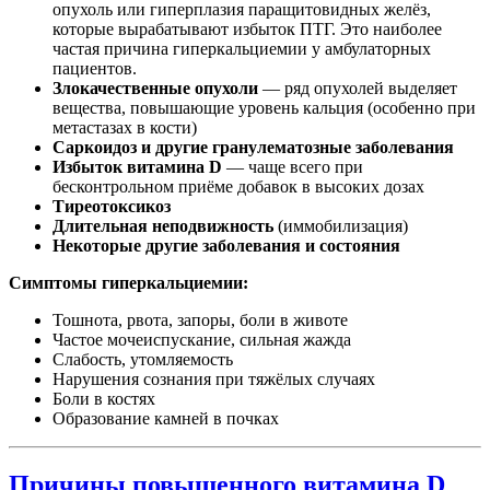
опухоль или гиперплазия паращитовидных желёз,
которые вырабатывают избыток ПТГ. Это наиболее
частая причина гиперкальциемии у амбулаторных
пациентов.
Злокачественные опухоли
— ряд опухолей выделяет
вещества, повышающие уровень кальция (особенно при
метастазах в кости)
Саркоидоз и другие гранулематозные заболевания
Избыток витамина D
— чаще всего при
бесконтрольном приёме добавок в высоких дозах
Тиреотоксикоз
Длительная неподвижность
(иммобилизация)
Некоторые другие заболевания и состояния
Симптомы гиперкальциемии:
Тошнота, рвота, запоры, боли в животе
Частое мочеиспускание, сильная жажда
Слабость, утомляемость
Нарушения сознания при тяжёлых случаях
Боли в костях
Образование камней в почках
Причины повышенного витамина D