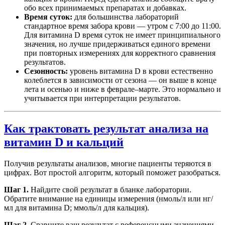
обо всех принимаемых препаратах и добавках.
Время суток:
для большинства лабораторий
стандартное время забора крови — утром с 7:00 до 11:00.
Для витамина D время суток не имеет принципиального
значения, но лучше придерживаться единого времени
при повторных измерениях для корректного сравнения
результатов.
Сезонность:
уровень витамина D в крови естественно
колеблется в зависимости от сезона — он выше в конце
лета и осенью и ниже в феврале–марте. Это нормально и
учитывается при интерпретации результатов.
Как трактовать результат анализа на
витамин D и кальций
Получив результаты анализов, многие пациенты теряются в
цифрах. Вот простой алгоритм, который поможет разобраться.
Шаг 1.
Найдите свой результат в бланке лаборатории.
Обратите внимание на единицы измерения (нмоль/л или нг/
мл для витамина D; ммоль/л для кальция).
Шаг 2.
Сравните ваш результат с референсными значениями,