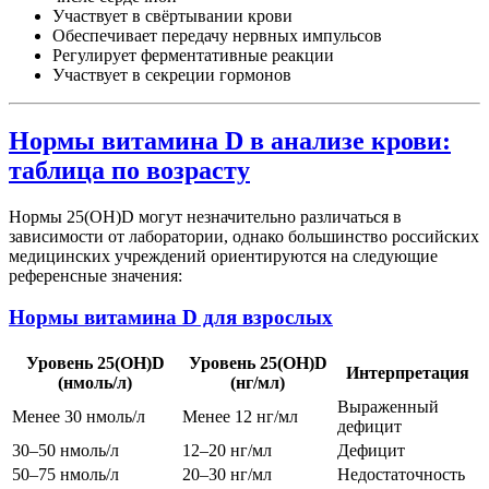
Участвует в свёртывании крови
Обеспечивает передачу нервных импульсов
Регулирует ферментативные реакции
Участвует в секреции гормонов
Нормы витамина D в анализе крови:
таблица по возрасту
Нормы 25(OH)D могут незначительно различаться в
зависимости от лаборатории, однако большинство российских
медицинских учреждений ориентируются на следующие
референсные значения:
Нормы витамина D для взрослых
Уровень 25(OH)D
Уровень 25(OH)D
Интерпретация
(нмоль/л)
(нг/мл)
Выраженный
Менее 30 нмоль/л
Менее 12 нг/мл
дефицит
30–50 нмоль/л
12–20 нг/мл
Дефицит
50–75 нмоль/л
20–30 нг/мл
Недостаточность