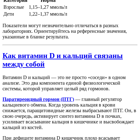
Категория
Норма
Взрослые
1,15–1,27 ммоль/л
Дети
1,22–1,37 ммоль/л
Показатели могут незначительно отличаться в разных
лабораториях. Ориентируйтесь на референсные значения,
указанные в бланке результата.
Как витамин D и кальций связаны
между собой
Витамин D и кальций — это не просто «соседи» в одном
анализе. Это два компонента единой физиологической
системы, которой управляет целый ряд гормонов.
Паратиреоидный гормон (ПТГ)
— главный регулятор
кальциевого обмена. Когда уровень кальция в крови
снижается, паращитовидные железы выбрасывают ПТГ. Он, в
свою очередь, активирует синтез витамина D в почках,
усиливает всасывание кальция в кишечнике и высвобождает
кальций из костей.
При дефиците витамина D кишечник плохо всасывает