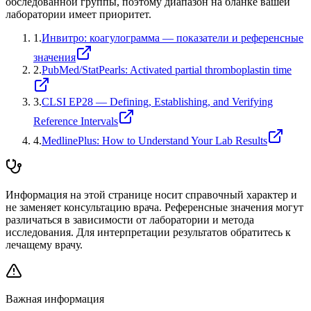
обследованной группы, поэтому диапазон на бланке вашей
лаборатории имеет приоритет.
1
.
Инвитро: коагулограмма — показатели и референсные
значения
2
.
PubMed/StatPearls: Activated partial thromboplastin time
3
.
CLSI EP28 — Defining, Establishing, and Verifying
Reference Intervals
4
.
MedlinePlus: How to Understand Your Lab Results
Информация на этой странице носит справочный характер и
не заменяет консультацию врача. Референсные значения могут
различаться в зависимости от лаборатории и метода
исследования. Для интерпретации результатов обратитесь к
лечащему врачу.
Важная информация