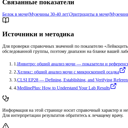
Связанные показатели
Белок в моче
(
Мужчины 30-40 лет
)
Эритроциты в моче
(
Мужчины
Источники и методика
Для проверки справочных значений по показателю «
Лейкоциты
обследованной группы, поэтому диапазон на бланке вашей лаб
1
.
Инвитро: общий анализ мочи — показатели и референс
2
.
Хеликс: общий анализ мочи с микроскопией осадка
3
.
CLSI EP28 — Defining, Establishing, and Verifying Referenc
4
.
MedlinePlus: How to Understand Your Lab Results
Информация на этой странице носит справочный характер и не 
Для интерпретации результатов обратитесь к лечащему врачу.