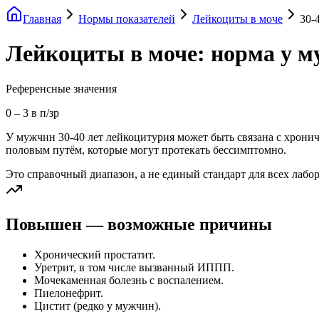
Главная
Нормы показателей
Лейкоциты в моче
30-
Лейкоциты в моче: норма у м
Референсные значения
0
–
3
в п/зр
У мужчин 30-40 лет лейкоцитурия может быть связана с хрони
половым путём, которые могут протекать бессимптомно.
Это справочный диапазон, а не единый стандарт для всех лабо
Повышен — возможные причины
Хронический простатит.
Уретрит, в том числе вызванный ИППП.
Мочекаменная болезнь с воспалением.
Пиелонефрит.
Цистит (редко у мужчин).