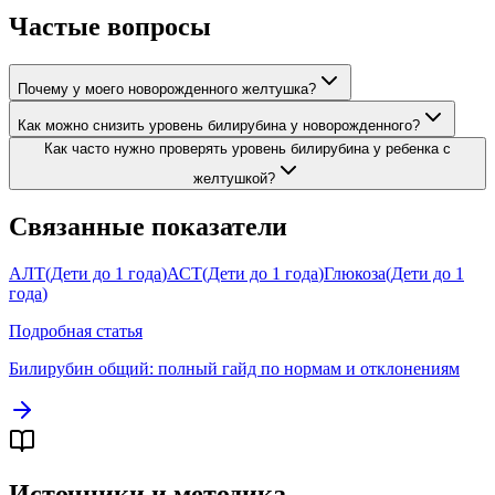
Частые вопросы
Почему у моего новорожденного желтушка?
Как можно снизить уровень билирубина у новорожденного?
Как часто нужно проверять уровень билирубина у ребенка с
желтушкой?
Связанные показатели
АЛТ
(
Дети до 1 года
)
АСТ
(
Дети до 1 года
)
Глюкоза
(
Дети до 1
года
)
Подробная статья
Билирубин общий
: полный гайд по нормам и отклонениям
Источники и методика