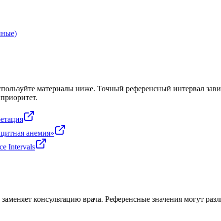
нные
)
спользуйте материалы ниже. Точный референсный интервал завис
 приоритет.
ретация
цитная анемия»
e Intervals
заменяет консультацию врача. Референсные значения могут разли