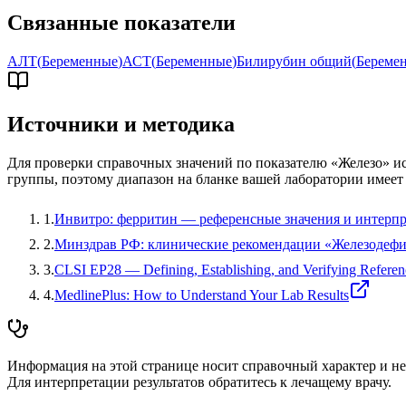
Связанные показатели
АЛТ
(
Беременные
)
АСТ
(
Беременные
)
Билирубин общий
(
Береме
Источники и методика
Для проверки справочных значений по показателю «
Железо
» и
группы, поэтому диапазон на бланке вашей лаборатории имеет
1
.
Инвитро: ферритин — референсные значения и интерп
2
.
Минздрав РФ: клинические рекомендации «Железодефи
3
.
CLSI EP28 — Defining, Establishing, and Verifying Referenc
4
.
MedlinePlus: How to Understand Your Lab Results
Информация на этой странице носит справочный характер и не 
Для интерпретации результатов обратитесь к лечащему врачу.