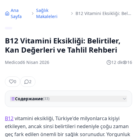
Ana
Sağlık
B12 Vitamini Eksikliği: Belirtiler, Kan Değerleri ve Tahlil Rehberi
Sayfa
Makaleleri
B12 Vitamini Eksikliği: Belirtiler,
Kan Değerleri ve Tahlil Rehberi
Medicod
6 Nisan 2026
12
dk
16
0
2
Содержание
(
33
)
B12
vitamini eksikliği, Türkiye'de milyonlarca kişiyi
etkileyen, ancak sinsi belirtileri nedeniyle çoğu zaman
geç fark edilen önemli bir sağlık sorunudur. Yorgunluk