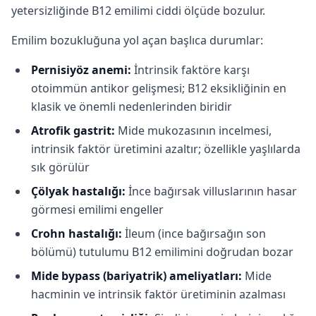
yetersizliğinde B12 emilimi ciddi ölçüde bozulur.
Emilim bozukluğuna yol açan başlıca durumlar:
Pernisiyöz anemi:
İntrinsik faktöre karşı
otoimmün antikor gelişmesi; B12 eksikliğinin en
klasik ve önemli nedenlerinden biridir
Atrofik gastrit:
Mide mukozasının incelmesi,
intrinsik faktör üretimini azaltır; özellikle yaşlılarda
sık görülür
Çölyak hastalığı:
İnce bağırsak villuslarının hasar
görmesi emilimi engeller
Crohn hastalığı:
İleum (ince bağırsağın son
bölümü) tutulumu B12 emilimini doğrudan bozar
Mide bypass (bariyatrik) ameliyatları:
Mide
hacminin ve intrinsik faktör üretiminin azalması