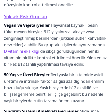
düzeyinin kontrol ettirilmesi önerilir:
Yüksek Risk Grupları
Vegan ve Vejetaryenler
Hayvansal kaynaklı besin
tüketmeyen bireyler, B12'yi yalnızca takviye veya
zenginleştirilmiş besinlerden (bitkisel sütler, kahvaltılık
gevrekler) alabilir. Bu gruptaki kişilerde aynı zamanda
D vitamini eksikliği
de sıkça görüldüğünden her iki
vitaminin birlikte kontrol ettirilmesi önerilir. Yılda en az
bir kez B12 tahlili yaptırılması tavsiye edilir.
50 Yaş ve Üzeri Bireyler
İleri yaşla birlikte mide asidi
üretimi ve intrinsik faktör salgısı azaldığından emilim
bozukluğu sıklaşır. Yaşlı bireylerde b12 eksikliği ve
bilişsel gerileme belirtileri iç içe geçebilir; bu nedenle
yaşlı bireylerde rutin tarama önem kazanır.
Sindirim Sistemi Ameliyatı Geçirenler
Mide, ince