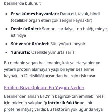
besinlerde bulunur:
Et ve kümes hayvanları:
Dana eti, tavuk, hindi
(özellikle organ etleri çok zengin kaynaktır)
Deniz ürünleri:
Somon, sardalye, ton balığı, midye,
istiridye
Süt ve süt ürünleri:
Süt, yoğurt, peynir
Yumurta:
Özellikle yumurta sarısı
Bu nedenle vegan beslenenler, katı vejetaryenler ve
yeterli protein alamayan yaşlı bireyler beslenme
kaynaklı b12 eksikliği açısından belirgin risk taşır.
Emilim Bozuklukları: En Yaygın Neden
Besinlerden alınan B12'nin bağırsaktan emililebilmesi
için midenin salgıladığı
intrinsik faktör
adlı bir
proteine ihtiyaç vardır. Bu faktörün yokluğunda veya