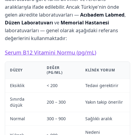
aralıklarıyla ifade edilebilir. Ancak Türkiye'nin önde
gelen akredite laboratuvarları —
Acıbadem Labmed
,
Düzen Laboratuvarı
ve
Memorial Hastanesi
laboratuvarları — genel olarak aşağıdaki referans
değerlerini kullanmaktadır:
Serum B12 Vitamini Normu (pg/mL)
DEĞER
DÜZEY
KLINIK YORUM
(PG/ML)
Eksiklik
< 200
Tedavi gerektirir
Sınırda
200 – 300
Yakın takip önerilir
düşük
Normal
300 – 900
Sağlıklı aralık
Nedeni