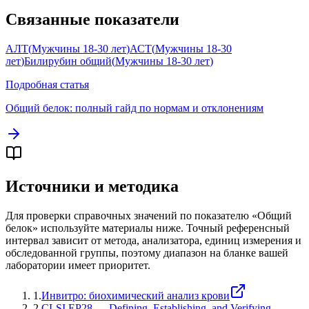
Связанные показатели
АЛТ
(
Мужчины 18-30 лет
)
АСТ
(
Мужчины 18-30
лет
)
Билирубин общий
(
Мужчины 18-30 лет
)
Подробная статья
Общий белок
: полный гайд по нормам и отклонениям
Источники и методика
Для проверки справочных значений по показателю «
Общий
белок
» используйте материалы ниже. Точный референсный
интервал зависит от метода, анализатора, единиц измерения и
обследованной группы, поэтому диапазон на бланке вашей
лаборатории имеет приоритет.
1
.
Инвитро: биохимический анализ крови
2
.
CLSI EP28 — Defining, Establishing, and Verifying