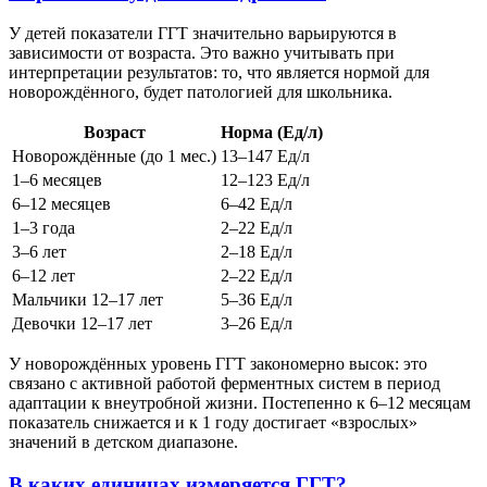
У детей показатели ГГТ значительно варьируются в
зависимости от возраста. Это важно учитывать при
интерпретации результатов: то, что является нормой для
новорождённого, будет патологией для школьника.
Возраст
Норма (Ед/л)
Новорождённые (до 1 мес.)
13–147 Ед/л
1–6 месяцев
12–123 Ед/л
6–12 месяцев
6–42 Ед/л
1–3 года
2–22 Ед/л
3–6 лет
2–18 Ед/л
6–12 лет
2–22 Ед/л
Мальчики 12–17 лет
5–36 Ед/л
Девочки 12–17 лет
3–26 Ед/л
У новорождённых уровень ГГТ закономерно высок: это
связано с активной работой ферментных систем в период
адаптации к внеутробной жизни. Постепенно к 6–12 месяцам
показатель снижается и к 1 году достигает «взрослых»
значений в детском диапазоне.
В каких единицах измеряется ГГТ?