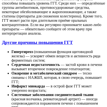
способны повышать уровень ГГТ. Среди них — определённые
группы антибиотиков, противосудорожные средства,
некоторые обезболивающие и жаропонижающие, а также
статины (препараты для снижения холестерина). Кроме того,
ГГТ может расти при длительном приёме оральных
контрацептивов. Если вы регулярно принимаете какие-либо
препараты — обязательно сообщите об этом врачу при
интерпретации анализа.
Другие причины повышения ГГТ
Гипертиреоз
(повышенная функция щитовидной
железы) — ускоряет обмен веществ и активность ряда
ферментных систем;
Сердечная недостаточность
— застой крови в печени
вызывает вторичное повреждение гепатоцитов;
Ожирение и метаболический синдром
— тесно
связаны с НАЖБП, которая, в свою очередь, повышает
ГГТ;
Инфаркт миокарда
— в острой фазе ГГТ может
умеренно возрастать;
Системные заболевания соединительной ткани
(красная волчанка, ревматоидный артрит) — иногда
сопровождаются поражением печени с повышением