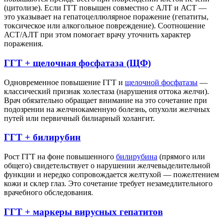
(цитолизе). Если ГГТ повышен совместно с АЛТ и АСТ —
это указывает на гепатоцеллюлярное поражение (гепатиты,
токсическое или алкогольное повреждение). Соотношение
АСТ/АЛТ при этом помогает врачу уточнить характер
поражения.
ГГТ + щелочная фосфатаза (ЩФ)
Одновременное повышение ГГТ и
щелочной фосфатазы
—
классический признак холестаза (нарушения оттока желчи).
Врач обязательно обращает внимание на это сочетание при
подозрении на желчнокаменную болезнь, опухоли желчных
путей или первичный билиарный холангит.
ГГТ + билирубин
Рост ГГТ на фоне повышенного
билирубина
(прямого или
общего) свидетельствует о нарушении желчевыделительной
функции и нередко сопровождается желтухой — пожелтением
кожи и склер глаз. Это сочетание требует незамедлительного
врачебного обследования.
ГГТ + маркеры вирусных гепатитов