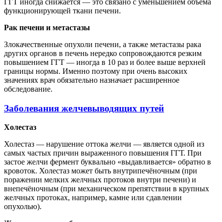
ГГТ иногда снижается — это связано с уменьшением объёма
функционирующей ткани печени.
Рак печени и метастазы
Злокачественные опухоли печени, а также метастазы рака
других органов в печень нередко сопровождаются резким
повышением ГГТ — иногда в 10 раз и более выше верхней
границы нормы. Именно поэтому при очень высоких
значениях врач обязательно назначает расширенное
обследование.
Заболевания желчевыводящих путей
Холестаз
Холестаз — нарушение оттока желчи — является одной из
самых частых причин выраженного повышения ГГТ. При
застое желчи фермент буквально «выдавливается» обратно в
кровоток. Холестаз может быть внутрипечёночным (при
поражении мелких желчных протоков внутри печени) и
внепечёночным (при механическом препятствии в крупных
желчных протоках, например, камне или сдавлении
опухолью).