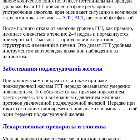
любое количество спиртного несёт потенциальный вред для
здоровья. Если ГГТ повышен на фоне регулярного
употребления алкоголя, врач оценивает ситуацию в комплексе
с другими показателями —
АЛТ
,
АСТ
, щелочной фосфатазой.
После полного отказа от алкоголя уровень ГГТ, как правило,
начинает снижаться в течение 2–4 недель и нормализуется
примерно за 1–2 месяца — при условии отсутствия
структурных изменений в печени. Это делает ГГТ удобным
инструментом контроля для врача при наблюдении за
пациентом.
Заболевания поджелудочной железы
При хроническом панкреатите, а также при раке
поджелудочной железы ГГТ нередко оказывается умеренно
повышенным. Это объясняется как прямым поражением
клеток железы, так и возможным сдавлением желчных
протоков увеличенной поджелудочной железой. Нередко при
таких состояниях одновременно повышается и амилаза — ещё
один фермент поджелудочной железы.
Лекарственные препараты и токсины
Многие широко применяемые медицинские препараты