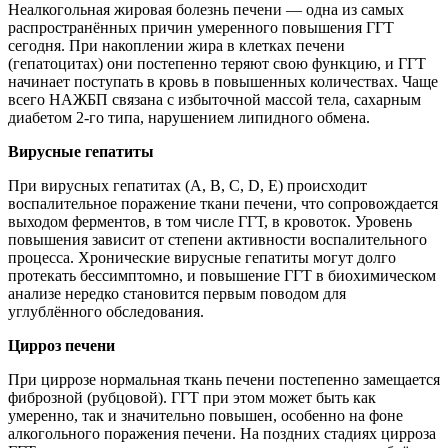
Неалкогольная жировая болезнь печени — одна из самых
распространённых причин умеренного повышения ГГТ
сегодня. При накоплении жира в клетках печени
(гепатоцитах) они постепенно теряют свою функцию, и ГГТ
начинает поступать в кровь в повышенных количествах. Чаще
всего НАЖБП связана с избыточной массой тела, сахарным
диабетом 2-го типа, нарушением липидного обмена.
Вирусные гепатиты
При вирусных гепатитах (А, В, С, D, Е) происходит
воспалительное поражение ткани печени, что сопровождается
выходом ферментов, в том числе ГГТ, в кровоток. Уровень
повышения зависит от степени активности воспалительного
процесса. Хронические вирусные гепатиты могут долго
протекать бессимптомно, и повышение ГГТ в биохимическом
анализе нередко становится первым поводом для
углублённого обследования.
Цирроз печени
При циррозе нормальная ткань печени постепенно замещается
фиброзной (рубцовой). ГГТ при этом может быть как
умеренно, так и значительно повышен, особенно на фоне
алкогольного поражения печени. На поздних стадиях цирроза