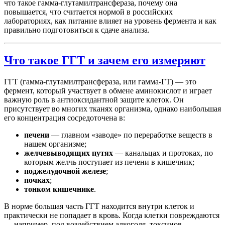
что такое гамма-глутамилтрансфераза, почему она
повышается, что считается нормой в российских
лабораториях, как питание влияет на уровень фермента и как
правильно подготовиться к сдаче анализа.
Что такое ГГТ и зачем его измеряют
ГГТ (гамма-глутамилтрансфераза, или гамма-ГТ) — это
фермент, который участвует в обмене аминокислот и играет
важную роль в антиоксидантной защите клеток. Он
присутствует во многих тканях организма, однако наибольшая
его концентрация сосредоточена в:
печени
— главном «заводе» по переработке веществ в
нашем организме;
желчевыводящих путях
— канальцах и протоках, по
которым желчь поступает из печени в кишечник;
поджелудочной железе
;
почках
;
тонком кишечнике
.
В норме большая часть ГГТ находится внутри клеток и
практически не попадает в кровь. Когда клетки повреждаются
— например, под воздействием алкоголя, токсинов,