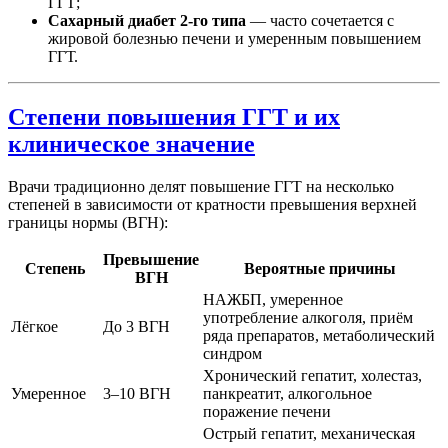
ГГТ;
Сахарный диабет 2-го типа
— часто сочетается с
жировой болезнью печени и умеренным повышением
ГГТ.
Степени повышения ГГТ и их
клиническое значение
Врачи традиционно делят повышение ГГТ на несколько
степеней в зависимости от кратности превышения верхней
границы нормы (ВГН):
Превышение
Степень
Вероятные причины
ВГН
НАЖБП, умеренное
употребление алкоголя, приём
Лёгкое
До 3 ВГН
ряда препаратов, метаболический
синдром
Хронический гепатит, холестаз,
Умеренное
3–10 ВГН
панкреатит, алкогольное
поражение печени
Острый гепатит, механическая