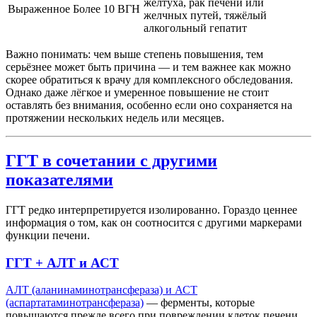
желтуха, рак печени или
Выраженное
Более 10 ВГН
желчных путей, тяжёлый
алкогольный гепатит
Важно понимать: чем выше степень повышения, тем
серьёзнее может быть причина — и тем важнее как можно
скорее обратиться к врачу для комплексного обследования.
Однако даже лёгкое и умеренное повышение не стоит
оставлять без внимания, особенно если оно сохраняется на
протяжении нескольких недель или месяцев.
ГГТ в сочетании с другими
показателями
ГГТ редко интерпретируется изолированно. Гораздо ценнее
информация о том, как он соотносится с другими маркерами
функции печени.
ГГТ + АЛТ и АСТ
АЛТ (аланинаминотрансфераза) и АСТ
(аспартатаминотрансфераза)
— ферменты, которые
повышаются прежде всего при повреждении клеток печени