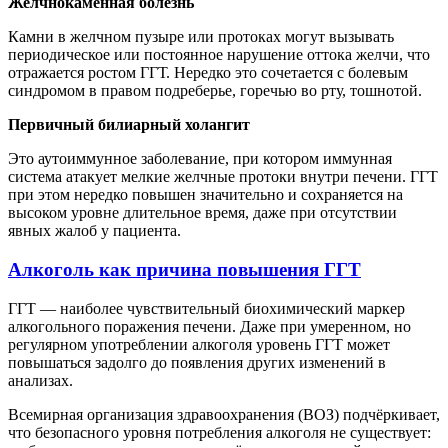
Желчнокаменная болезнь
Камни в желчном пузыре или протоках могут вызывать
периодическое или постоянное нарушение оттока желчи, что
отражается ростом ГГТ. Нередко это сочетается с болевым
синдромом в правом подреберье, горечью во рту, тошнотой.
Первичный билиарный холангит
Это аутоиммунное заболевание, при котором иммунная
система атакует мелкие желчные протоки внутри печени. ГГТ
при этом нередко повышен значительно и сохраняется на
высоком уровне длительное время, даже при отсутствии
явных жалоб у пациента.
Алкоголь как причина повышения ГГТ
ГГТ — наиболее чувствительный биохимический маркер
алкогольного поражения печени. Даже при умеренном, но
регулярном употреблении алкоголя уровень ГГТ может
повышаться задолго до появления других изменений в
анализах.
Всемирная организация здравоохранения (ВОЗ) подчёркивает,
что безопасного уровня потребления алкоголя не существует: