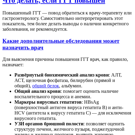
Что делать, если ГГТ повышен
Повышенный ГГТ — повод обратиться к врачу-терапевту или
гастроэнтерологу. Самостоятельно интерпретировать этот
показатель, тем более делать выводы о наличии конкретного
заболевания, не рекомендуется.
Какие дополнительные обследования может
назначить врач
Для выяснения причины повышения ГГТ врач, как правило,
назначает:
Развёрнутый биохимический анализ крови
: АЛТ,
АСТ, щелочная фосфатаза, билирубин (прямой и
общий),
общий белок
, альбумин.
Общий анализ крови
: помогает оценить наличие
воспалительного процесса и анемии.
Маркеры вирусных гепатитов
: HBsAg
(поверхностный антиген вируса гепатита B) и анти-
HCV (антитела к вирусу гепатита C) — для исключения
вирусного гепатита.
УЗИ органов брюшной полости
: позволяет оценить
структуру печени, желчного пузыря, поджелудочной
железы и желчных протоков, выявить жировую