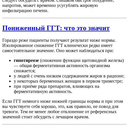
следует обсудить с врачом: слишком быстрое похудение,
напротив, может временно усугублять жировую
инфильтрацию печени.
Пониженный ГГТ: что это значит
Гораздо реже пациенты получают результат ниже нормы.
Изолированное снижение ГГТ клинически редко имеет
самостоятельное значение. Оно может наблюдаться при:
гипотиреозе
(снижении функции щитовидной железы)
— общая ферментативная активность организма
снижается;
у людей с очень низким содержанием жиров в рационе;
у некоторых беременных женщин в первом триместре;
при приёме ряда препаратов, влияющих на
ферментативную активность.
Если ГГТ немного ниже нижней границы нормы и при этом
вы чувствуете себя хорошо, это, как правило, не повод для
тревоги. Тем не менее любое отклонение от референсных
значений стоит обсудить с лечащим врачом.