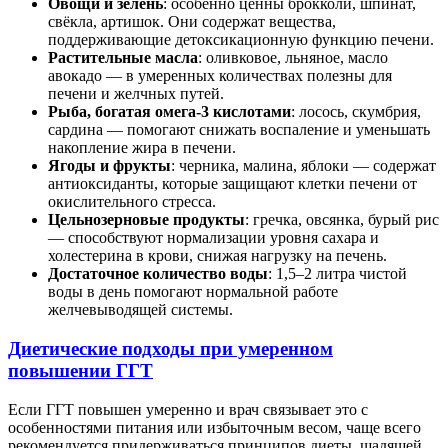
Овощи и зелень
: особенно ценны брокколи, шпинат,
свёкла, артишок. Они содержат вещества,
поддерживающие детоксикационную функцию печени.
Растительные масла
: оливковое, льняное, масло
авокадо — в умеренных количествах полезны для
печени и желчных путей.
Рыба, богатая омега-3 кислотами
: лосось, скумбрия,
сардина — помогают снижать воспаление и уменьшать
накопление жира в печени.
Ягоды и фрукты
: черника, малина, яблоки — содержат
антиоксиданты, которые защищают клетки печени от
окислительного стресса.
Цельнозерновые продукты
: гречка, овсянка, бурый рис
— способствуют нормализации уровня сахара и
холестерина в крови, снижая нагрузку на печень.
Достаточное количество воды
: 1,5–2 литра чистой
воды в день помогают нормальной работе
желчевыводящей системы.
Диетические подходы при умеренном
повышении ГГТ
Если ГГТ повышен умеренно и врач связывает это с
особенностями питания или избыточным весом, чаще всего
рекомендуется придерживаться принципов диеты, щадящей