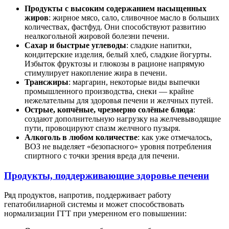
Продукты с высоким содержанием насыщенных
жиров
: жирное мясо, сало, сливочное масло в больших
количествах, фастфуд. Они способствуют развитию
неалкогольной жировой болезни печени.
Сахар и быстрые углеводы
: сладкие напитки,
кондитерские изделия, белый хлеб, сладкие йогурты.
Избыток фруктозы и глюкозы в рационе напрямую
стимулирует накопление жира в печени.
Трансжиры
: маргарин, некоторые виды выпечки
промышленного производства, снеки — крайне
нежелательны для здоровья печени и желчных путей.
Острые, копчёные, чрезмерно солёные блюда
:
создают дополнительную нагрузку на желчевыводящие
пути, провоцируют спазм желчного пузыря.
Алкоголь в любом количестве
: как уже отмечалось,
ВОЗ не выделяет «безопасного» уровня потребления
спиртного с точки зрения вреда для печени.
Продукты, поддерживающие здоровье печени
Ряд продуктов, напротив, поддерживает работу
гепатобилиарной системы и может способствовать
нормализации ГГТ при умеренном его повышении: