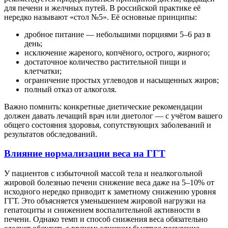
для печени и желчных путей. В российской практике её
нередко называют «стол №5». Её основные принципы:
дробное питание — небольшими порциями 5–6 раз в
день;
исключение жареного, копчёного, острого, жирного;
достаточное количество растительной пищи и
клетчатки;
ограничение простых углеводов и насыщенных жиров;
полный отказ от алкоголя.
Важно помнить: конкретные диетические рекомендации
должен давать лечащий врач или диетолог — с учётом вашего
общего состояния здоровья, сопутствующих заболеваний и
результатов обследований.
Влияние нормализации веса на ГГТ
У пациентов с избыточной массой тела и неалкогольной
жировой болезнью печени снижение веса даже на 5–10% от
исходного нередко приводит к заметному снижению уровня
ГГТ. Это объясняется уменьшением жировой нагрузки на
гепатоциты и снижением воспалительной активности в
печени. Однако темп и способ снижения веса обязательно