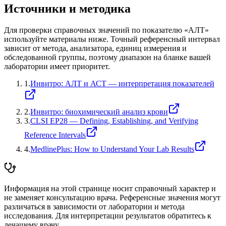
Источники и методика
Для проверки справочных значений по показателю «
АЛТ
»
используйте материалы ниже. Точный референсный интервал
зависит от метода, анализатора, единиц измерения и
обследованной группы, поэтому диапазон на бланке вашей
лаборатории имеет приоритет.
1
.
Инвитро: АЛТ и АСТ — интерпретация показателей
2
.
Инвитро: биохимический анализ крови
3
.
CLSI EP28 — Defining, Establishing, and Verifying
Reference Intervals
4
.
MedlinePlus: How to Understand Your Lab Results
Информация на этой странице носит справочный характер и
не заменяет консультацию врача. Референсные значения могут
различаться в зависимости от лаборатории и метода
исследования. Для интерпретации результатов обратитесь к
лечащему врачу.