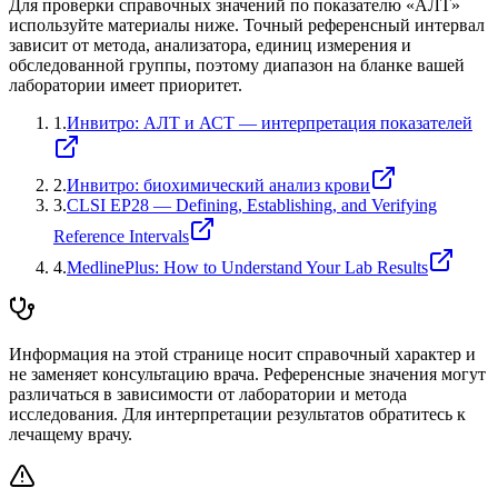
Для проверки справочных значений по показателю «
АЛТ
»
используйте материалы ниже. Точный референсный интервал
зависит от метода, анализатора, единиц измерения и
обследованной группы, поэтому диапазон на бланке вашей
лаборатории имеет приоритет.
1
.
Инвитро: АЛТ и АСТ — интерпретация показателей
2
.
Инвитро: биохимический анализ крови
3
.
CLSI EP28 — Defining, Establishing, and Verifying
Reference Intervals
4
.
MedlinePlus: How to Understand Your Lab Results
Информация на этой странице носит справочный характер и
не заменяет консультацию врача. Референсные значения могут
различаться в зависимости от лаборатории и метода
исследования. Для интерпретации результатов обратитесь к
лечащему врачу.