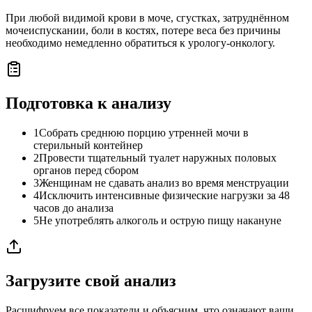
При любой видимой крови в моче, сгустках, затруднённом
мочеиспускании, боли в костях, потере веса без причины
необходимо немедленно обратиться к урологу-онкологу.
Подготовка к анализу
1
Собрать среднюю порцию утренней мочи в
стерильный контейнер
2
Провести тщательный туалет наружных половых
органов перед сбором
3
Женщинам не сдавать анализ во время менструации
4
Исключить интенсивные физические нагрузки за 48
часов до анализа
5
Не употреблять алкоголь и острую пищу накануне
Загрузите свой анализ
Расшифруем все показатели и объясним, что означают ваши