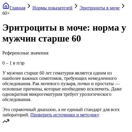
Главная
Нормы показателей
Эритроциты в моче
60+
Эритроциты в моче: норма у
мужчин старше 60
Референсные значения
0
–
1
в п/зр
У мужчин старше 60 лет гематурия является одним из
наиболее важных симптомов, требующих немедленного
обследования. Рак мочевого пузыря, почки и простаты —
основные причины, которые необходимо исключить. Даже
однократная микрогематурия требует урологического
обследования.
Это справочный диапазон, а не единый стандарт для всех
лабораторий.
Проверить источники и методику