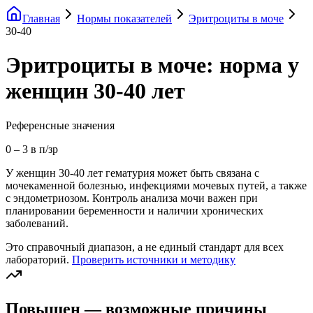
Главная
Нормы показателей
Эритроциты в моче
30-40
Эритроциты в моче: норма у
женщин 30-40 лет
Референсные значения
0
–
3
в п/зр
У женщин 30-40 лет гематурия может быть связана с
мочекаменной болезнью, инфекциями мочевых путей, а также
с эндометриозом. Контроль анализа мочи важен при
планировании беременности и наличии хронических
заболеваний.
Это справочный диапазон, а не единый стандарт для всех
лабораторий.
Проверить источники и методику
Повышен — возможные причины