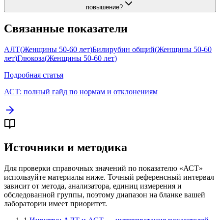
повышение?
Связанные показатели
АЛТ
(
Женщины 50-60 лет
)
Билирубин общий
(
Женщины 50-60
лет
)
Глюкоза
(
Женщины 50-60 лет
)
Подробная статья
АСТ
: полный гайд по нормам и отклонениям
Источники и методика
Для проверки справочных значений по показателю «
АСТ
»
используйте материалы ниже. Точный референсный интервал
зависит от метода, анализатора, единиц измерения и
обследованной группы, поэтому диапазон на бланке вашей
лаборатории имеет приоритет.