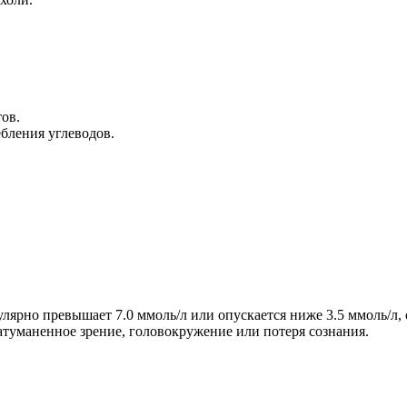
ов.
ебления углеводов.
гулярно превышает 7.0 ммоль/л или опускается ниже 3.5 ммоль/л
затуманенное зрение, головокружение или потеря сознания.