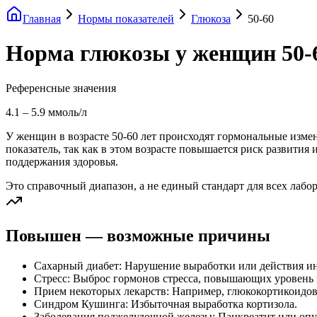
Главная
Нормы показателей
Глюкоза
50-60
Норма глюкозы у женщин 50-6
Референсные значения
4.1
–
5.9
ммоль/л
У женщин в возрасте 50-60 лет происходят гормональные измен
показатель, так как в этом возрасте повышается риск развити
поддержания здоровья.
Это справочный диапазон, а не единый стандарт для всех лабо
Повышен — возможные причины
Сахарный диабет: Нарушение выработки или действия и
Стресс: Выброс гормонов стресса, повышающих уровень 
Прием некоторых лекарств: Например, глюкокортикоидов
Синдром Кушинга: Избыточная выработка кортизола.
Заболевания поджелудочной железы: Панкреатит или опу