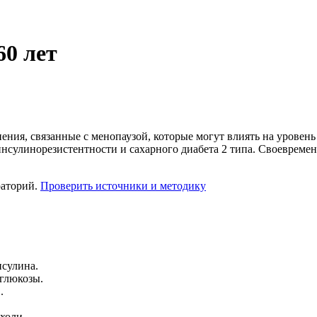
0 лет
ения, связанные с менопаузой, которые могут влиять на уровень
я инсулинорезистентности и сахарного диабета 2 типа. Своеврем
раторий.
Проверить источники и методику
нсулина.
глюкозы.
.
холи.