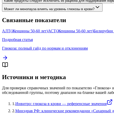
Какие продукты следует исключить из рациона для поддержания нор
Может ли менопауза влиять на уровень глюкозы в крови?
Связанные показатели
АЛТ
(
Женщины 50-60 лет
)
АСТ
(
Женщины 50-60 лет
)
Билирубин
Подробная статья
Глюкоза
: полный гайд по нормам и отклонениям
Источники и методика
Для проверки справочных значений по показателю «
Глюкоза
» 
обследованной группы, поэтому диапазон на бланке вашей лаб
1
.
Инвитро: глюкоза в крови — референсные значения
2
.
Минздрав РФ: клинические рекомендации «Сахарный д