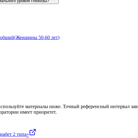
мального уровня глюкозы?
 общий
(
Женщины 50-60 лет
)
используйте материалы ниже. Точный референсный интервал зави
оратории имеет приоритет.
иабет 2 типа»