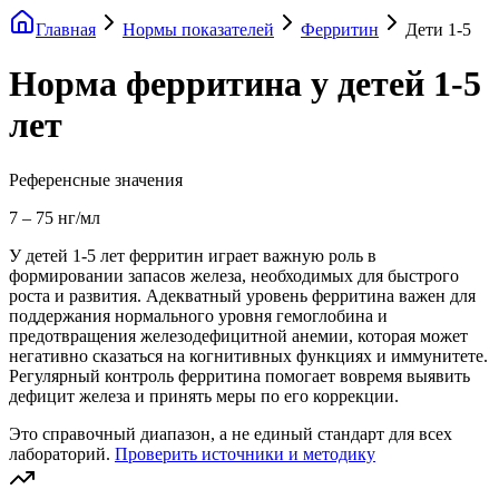
Главная
Нормы показателей
Ферритин
Дети 1-5
Норма ферритина у детей 1-5
лет
Референсные значения
7
–
75
нг/мл
У детей 1-5 лет ферритин играет важную роль в
формировании запасов железа, необходимых для быстрого
роста и развития. Адекватный уровень ферритина важен для
поддержания нормального уровня гемоглобина и
предотвращения железодефицитной анемии, которая может
негативно сказаться на когнитивных функциях и иммунитете.
Регулярный контроль ферритина помогает вовремя выявить
дефицит железа и принять меры по его коррекции.
Это справочный диапазон, а не единый стандарт для всех
лабораторий.
Проверить источники и методику