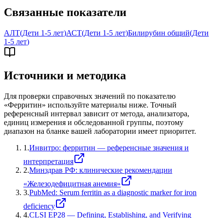
Связанные показатели
АЛТ
(
Дети 1-5 лет
)
АСТ
(
Дети 1-5 лет
)
Билирубин общий
(
Дети
1-5 лет
)
Источники и методика
Для проверки справочных значений по показателю
«
Ферритин
» используйте материалы ниже. Точный
референсный интервал зависит от метода, анализатора,
единиц измерения и обследованной группы, поэтому
диапазон на бланке вашей лаборатории имеет приоритет.
1
.
Инвитро: ферритин — референсные значения и
интерпретация
2
.
Минздрав РФ: клинические рекомендации
«Железодефицитная анемия»
3
.
PubMed: Serum ferritin as a diagnostic marker for iron
deficiency
4
.
CLSI EP28 — Defining, Establishing, and Verifying