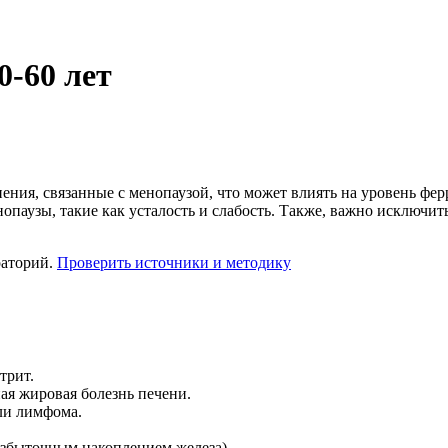
-60 лет
ения, связанные с менопаузой, что может влиять на уровень фе
опаузы, такие как усталость и слабость. Также, важно исключи
раторий.
Проверить источники и методику
трит.
ая жировая болезнь печени.
ли лимфома.
 избыточным накоплением железа).