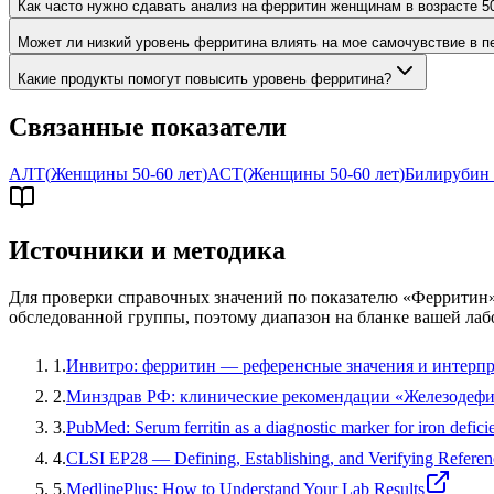
Как часто нужно сдавать анализ на ферритин женщинам в возрасте 50
Может ли низкий уровень ферритина влиять на мое самочувствие в 
Какие продукты помогут повысить уровень ферритина?
Связанные показатели
АЛТ
(
Женщины 50-60 лет
)
АСТ
(
Женщины 50-60 лет
)
Билирубин
Источники и методика
Для проверки справочных значений по показателю «
Ферритин
обследованной группы, поэтому диапазон на бланке вашей лаб
1
.
Инвитро: ферритин — референсные значения и интерп
2
.
Минздрав РФ: клинические рекомендации «Железодефи
3
.
PubMed: Serum ferritin as a diagnostic marker for iron defici
4
.
CLSI EP28 — Defining, Establishing, and Verifying Referenc
5
.
MedlinePlus: How to Understand Your Lab Results