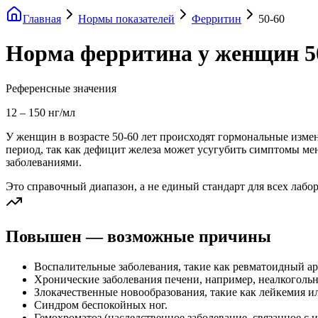
Главная
Нормы показателей
Ферритин
50-60
Норма ферритина у женщин 50
Референсные значения
12
–
150
нг/мл
У женщин в возрасте 50-60 лет происходят гормональные измен
период, так как дефицит железа может усугубить симптомы мен
заболеваниями.
Это справочный диапазон, а не единый стандарт для всех лабо
Повышен — возможные причины
Воспалительные заболевания, такие как ревматоидный ар
Хронические заболевания печени, например, неалкогольн
Злокачественные новообразования, такие как лейкемия и
Синдром беспокойных ног.
Гемохроматоз (наследственное заболевание, связанное с