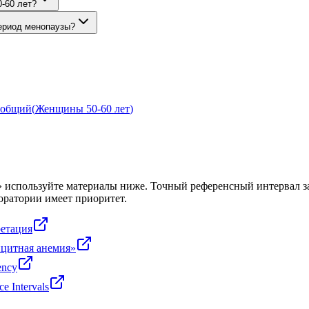
-60 лет?
период менопаузы?
 общий
(
Женщины 50-60 лет
)
» используйте материалы ниже. Точный референсный интервал за
оратории имеет приоритет.
ретация
цитная анемия»
ency
e Intervals