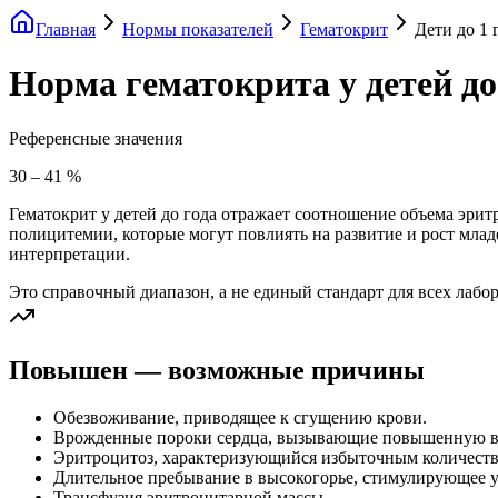
Главная
Нормы показателей
Гематокрит
Дети до 1 
Норма гематокрита у детей до
Референсные значения
30
–
41
%
Гематокрит у детей до года отражает соотношение объема эри
полицитемии, которые могут повлиять на развитие и рост мла
интерпретации.
Это справочный диапазон, а не единый стандарт для всех лабо
Повышен — возможные причины
Обезвоживание, приводящее к сгущению крови.
Врожденные пороки сердца, вызывающие повышенную в
Эритроцитоз, характеризующийся избыточным количеств
Длительное пребывание в высокогорье, стимулирующее у
Трансфузия эритроцитарной массы.