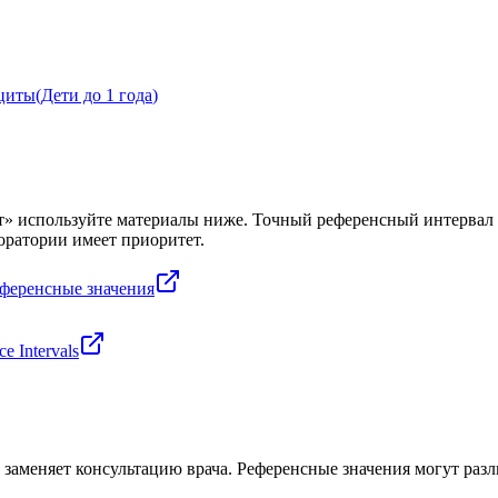
циты
(
Дети до 1 года
)
т
» используйте материалы ниже. Точный референсный интервал з
оратории имеет приоритет.
еференсные значения
e Intervals
заменяет консультацию врача. Референсные значения могут разли