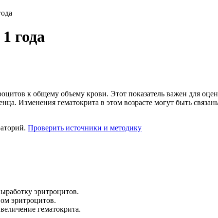
года
 1 года
троцитов к общему объему крови. Этот показатель важен для оц
денца. Изменения гематокрита в этом возрасте могут быть связ
раторий.
Проверить источники и методику
ыработку эритроцитов.
ом эритроцитов.
величение гематокрита.