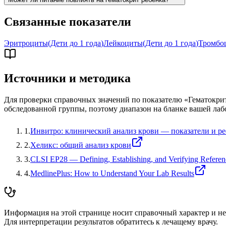
Связанные показатели
Эритроциты
(
Дети до 1 года
)
Лейкоциты
(
Дети до 1 года
)
Тромбо
Источники и методика
Для проверки справочных значений по показателю «
Гематокри
обследованной группы, поэтому диапазон на бланке вашей лаб
1
.
Инвитро: клинический анализ крови — показатели и р
2
.
Хеликс: общий анализ крови
3
.
CLSI EP28 — Defining, Establishing, and Verifying Referenc
4
.
MedlinePlus: How to Understand Your Lab Results
Информация на этой странице носит справочный характер и не 
Для интерпретации результатов обратитесь к лечащему врачу.