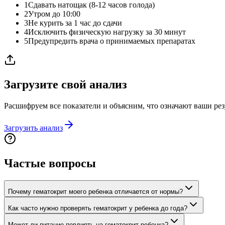
1
Сдавать натощак (8-12 часов голода)
2
Утром до 10:00
3
Не курить за 1 час до сдачи
4
Исключить физическую нагрузку за 30 минут
5
Предупредить врача о принимаемых препаратах
Загрузите свой анализ
Расшифруем все показатели и объясним, что означают ваши рез
Загрузить анализ
Частые вопросы
Почему гематокрит моего ребенка отличается от нормы?
Как часто нужно проверять гематокрит у ребенка до года?
Может ли питание повлиять на гематокрит ребенка?