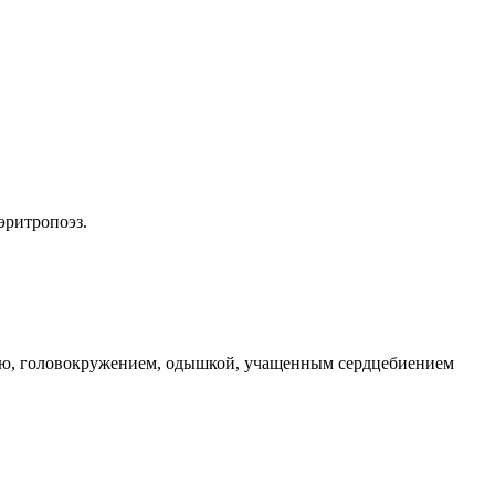
эритропоэз.
стью, головокружением, одышкой, учащенным сердцебиением