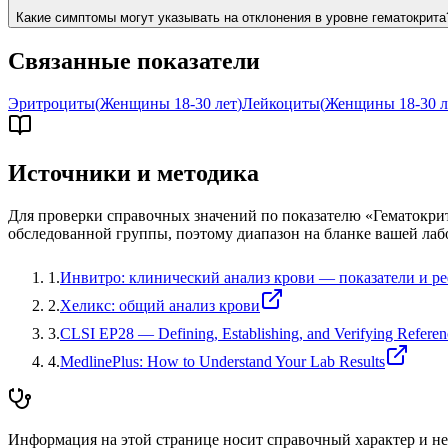
Какие симптомы могут указывать на отклонения в уровне гематокрита
Связанные показатели
Эритроциты
(
Женщины 18-30 лет
)
Лейкоциты
(
Женщины 18-30 л
Источники и методика
Для проверки справочных значений по показателю «
Гематокри
обследованной группы, поэтому диапазон на бланке вашей лаб
1
.
Инвитро: клинический анализ крови — показатели и р
2
.
Хеликс: общий анализ крови
3
.
CLSI EP28 — Defining, Establishing, and Verifying Referenc
4
.
MedlinePlus: How to Understand Your Lab Results
Информация на этой странице носит справочный характер и не 