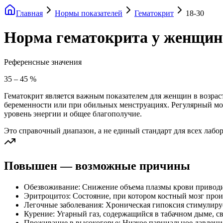
Главная
Нормы показателей
Гематокрит
18-30
Норма гематокрита у женщин 
Референсные значения
35
–
45
%
Гематокрит является важным показателем для женщин в возраст
беременности или при обильных менструациях. Регулярный мо
уровень энергии и общее благополучие.
Это справочный диапазон, а не единый стандарт для всех лабо
Повышен — возможные причины
Обезвоживание: Снижение объема плазмы крови приводи
Эритроцитоз: Состояние, при котором костный мозг прои
Легочные заболевания: Хроническая гипоксия стимулиру
Курение: Угарный газ, содержащийся в табачном дыме, с
Проживание в высокогорье: Низкое парциальное давлени