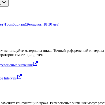
?
ет
)
Тромбоциты
(
Женщины 18-30 лет
)
т
» используйте материалы ниже. Точный референсный интервал з
оратории имеет приоритет.
еференсные значения
e Intervals
заменяет консультацию врача. Референсные значения могут разли