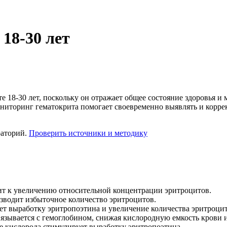
18-30 лет
е 18-30 лет, поскольку он отражает общее состояние здоровья и
ниторинг гематокрита помогает своевременно выявлять и корр
раторий.
Проверить источники и методику
т к увеличению относительной концентрации эритроцитов.
зводит избыточное количество эритроцитов.
ет выработку эритропоэтина и увеличение количества эритроцит
вязывается с гемоглобином, снижая кислородную емкость крови 
е кислорода стимулирует выработку эритропоэтина.