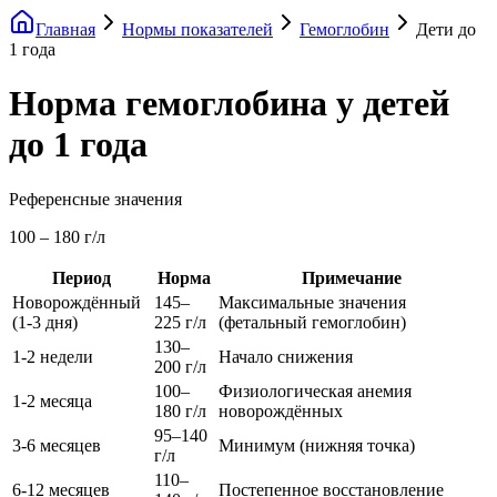
Главная
Нормы показателей
Гемоглобин
Дети до
1 года
Норма гемоглобина у детей
до 1 года
Референсные значения
100
–
180
г/л
Период
Норма
Примечание
Новорождённый
145–
Максимальные значения
(1-3 дня)
225 г/л
(фетальный гемоглобин)
130–
1-2 недели
Начало снижения
200 г/л
100–
Физиологическая анемия
1-2 месяца
180 г/л
новорождённых
95–140
3-6 месяцев
Минимум (нижняя точка)
г/л
110–
6-12 месяцев
Постепенное восстановление