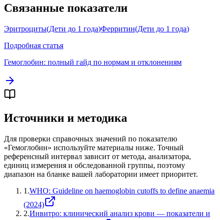
Связанные показатели
Эритроциты
(
Дети до 1 года
)
Ферритин
(
Дети до 1 года
)
Подробная статья
Гемоглобин
: полный гайд по нормам и отклонениям
Источники и методика
Для проверки справочных значений по показателю
«
Гемоглобин
» используйте материалы ниже. Точный
референсный интервал зависит от метода, анализатора,
единиц измерения и обследованной группы, поэтому
диапазон на бланке вашей лаборатории имеет приоритет.
1
.
WHO: Guideline on haemoglobin cutoffs to define anaemia
(2024)
2
.
Инвитро: клинический анализ крови — показатели и