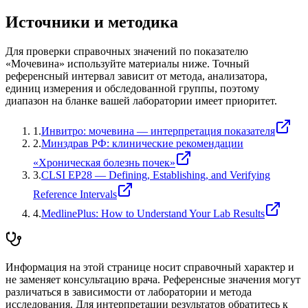
Источники и методика
Для проверки справочных значений по показателю
«
Мочевина
» используйте материалы ниже. Точный
референсный интервал зависит от метода, анализатора,
единиц измерения и обследованной группы, поэтому
диапазон на бланке вашей лаборатории имеет приоритет.
1
.
Инвитро: мочевина — интерпретация показателя
2
.
Минздрав РФ: клинические рекомендации
«Хроническая болезнь почек»
3
.
CLSI EP28 — Defining, Establishing, and Verifying
Reference Intervals
4
.
MedlinePlus: How to Understand Your Lab Results
Информация на этой странице носит справочный характер и
не заменяет консультацию врача. Референсные значения могут
различаться в зависимости от лаборатории и метода
исследования. Для интерпретации результатов обратитесь к