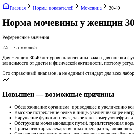
Главная
Нормы показателей
Мочевина
30-40
Норма мочевины у женщин 30
Референсные значения
2.5
–
7.5
ммоль/л
Для женщин 30-40 лет уровень мочевины важен для оценки фу
зависимости от диеты и физической активности, поэтому регу
Это справочный диапазон, а не единый стандарт для всех лабо
Повышен — возможные причины
Обезвоживание организма, приводящее к увеличению ко
Высокое потребление белка в пище, увеличивающее нагру
Нарушение функции почек, такое как гломерулонефрит и
Обструкция мочевыводящих путей, препятствующая нор
Прием некоторых лекарственных препаратов, влияющих 
Сердечная недостаточность, ухудшающая кровоснабжение