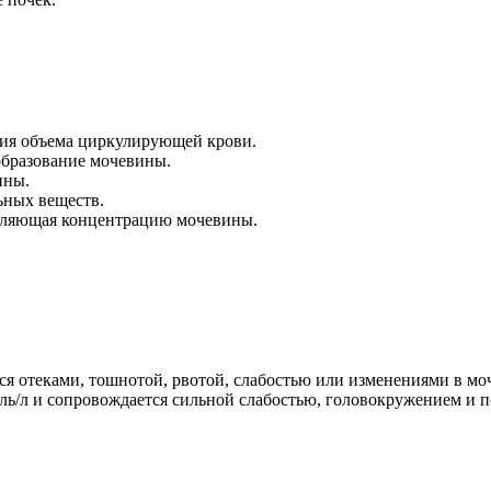
ения объема циркулирующей крови.
образование мочевины.
ины.
ьных веществ.
авляющая концентрацию мочевины.
я отеками, тошнотой, рвотой, слабостью или изменениями в моч
оль/л и сопровождается сильной слабостью, головокружением и п