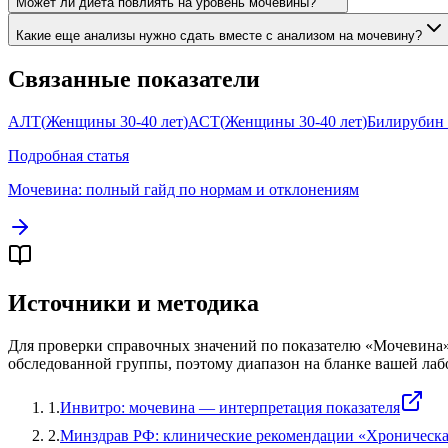
Может ли диета повлиять на уровень мочевины?
Какие еще анализы нужно сдать вместе с анализом на мочевину?
Связанные показатели
АЛТ
(
Женщины 30-40 лет
)
АСТ
(
Женщины 30-40 лет
)
Билирубин
Подробная статья
Мочевина
: полный гайд по нормам и отклонениям
Источники и методика
Для проверки справочных значений по показателю «
Мочевина
обследованной группы, поэтому диапазон на бланке вашей лаб
1
.
Инвитро: мочевина — интерпретация показателя
2
.
Минздрав РФ: клинические рекомендации «Хроническа