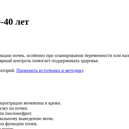
-40 лет
нкции почек, особенно при планировании беременности или нал
лярный контроль помогает поддерживать здоровье.
раторий.
Проверить источники и методику
нцентрации мочевины в крови.
зку на почки.
ли пиелонефрит.
мальному выведению мочи.
на функцию почек.
 почек.