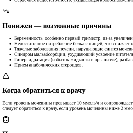
Понижен — возможные причины
Беременность, особенно первый триместр, из-за увелич
Недостаточное потребление белка с пищей, что снижает 
Тяжелые заболевания печени, нарушающие синтез мочев
Синдром мальабсорбции, ухудшающий усвоение питател
Гипергидратация (избыток жидкости в организме), разб
Прием анаболических стероидов.
Когда обратиться к врачу
Если уровень мочевины превышает 10 ммоль/л и сопровождаетс
следует обратиться к врачу, если уровень мочевины ниже 2 мм