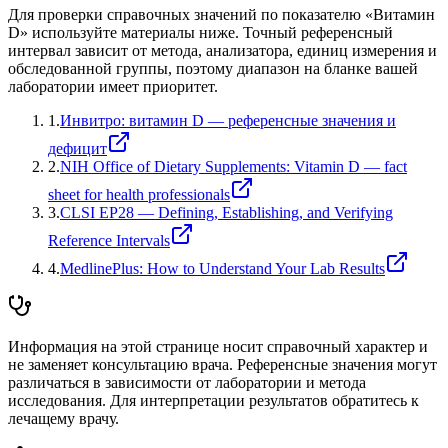
Для проверки справочных значений по показателю «
Витамин
D
» используйте материалы ниже. Точный референсный
интервал зависит от метода, анализатора, единиц измерения и
обследованной группы, поэтому диапазон на бланке вашей
лаборатории имеет приоритет.
1
.
Инвитро: витамин D — референсные значения и
дефицит
2
.
NIH Office of Dietary Supplements: Vitamin D — fact
sheet for health professionals
3
.
CLSI EP28 — Defining, Establishing, and Verifying
Reference Intervals
4
.
MedlinePlus: How to Understand Your Lab Results
Информация на этой странице носит справочный характер и
не заменяет консультацию врача. Референсные значения могут
различаться в зависимости от лаборатории и метода
исследования. Для интерпретации результатов обратитесь к
лечащему врачу.