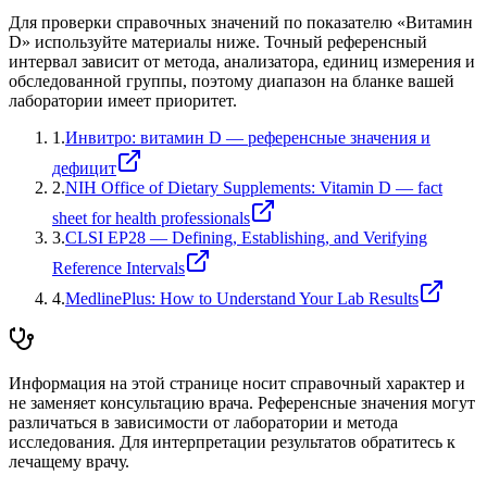
Для проверки справочных значений по показателю «
Витамин
D
» используйте материалы ниже. Точный референсный
интервал зависит от метода, анализатора, единиц измерения и
обследованной группы, поэтому диапазон на бланке вашей
лаборатории имеет приоритет.
1
.
Инвитро: витамин D — референсные значения и
дефицит
2
.
NIH Office of Dietary Supplements: Vitamin D — fact
sheet for health professionals
3
.
CLSI EP28 — Defining, Establishing, and Verifying
Reference Intervals
4
.
MedlinePlus: How to Understand Your Lab Results
Информация на этой странице носит справочный характер и
не заменяет консультацию врача. Референсные значения могут
различаться в зависимости от лаборатории и метода
исследования. Для интерпретации результатов обратитесь к
лечащему врачу.