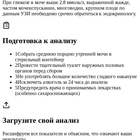
При глюкозе в моче выше 2.8 ммоль/л, выраженной жажде,
частом мочеиспускании, многоводии, крупном плоде по
данным УЗИ необходимо срочно обратиться к эндокринологу.
Подготовка к анализу
1
Собрать среднюю порцию утренней мочи в
стерильный контейнер
2
Провести тщательный туалет наружных половых
органов перед сбором
3
Не употреблять большое количество сладкого накануне
4
Исключить алкоголь за 24 часа до анализа
5
Предупредить врача о принимаемых лекарствах
(особенно сахароснижающих)
Загрузите свой анализ
Расшифруем все показатели и объясним, что означают ваши
результаты