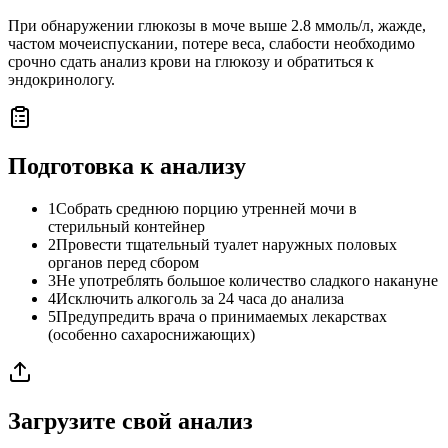
При обнаружении глюкозы в моче выше 2.8 ммоль/л, жажде,
частом мочеиспускании, потере веса, слабости необходимо
срочно сдать анализ крови на глюкозу и обратиться к
эндокринологу.
Подготовка к анализу
1
Собрать среднюю порцию утренней мочи в
стерильный контейнер
2
Провести тщательный туалет наружных половых
органов перед сбором
3
Не употреблять большое количество сладкого накануне
4
Исключить алкоголь за 24 часа до анализа
5
Предупредить врача о принимаемых лекарствах
(особенно сахароснижающих)
Загрузите свой анализ