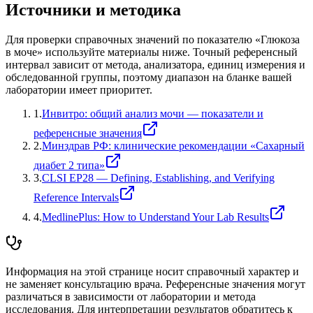
Источники и методика
Для проверки справочных значений по показателю «
Глюкоза
в моче
» используйте материалы ниже. Точный референсный
интервал зависит от метода, анализатора, единиц измерения и
обследованной группы, поэтому диапазон на бланке вашей
лаборатории имеет приоритет.
1
.
Инвитро: общий анализ мочи — показатели и
референсные значения
2
.
Минздрав РФ: клинические рекомендации «Сахарный
диабет 2 типа»
3
.
CLSI EP28 — Defining, Establishing, and Verifying
Reference Intervals
4
.
MedlinePlus: How to Understand Your Lab Results
Информация на этой странице носит справочный характер и
не заменяет консультацию врача. Референсные значения могут
различаться в зависимости от лаборатории и метода
исследования. Для интерпретации результатов обратитесь к