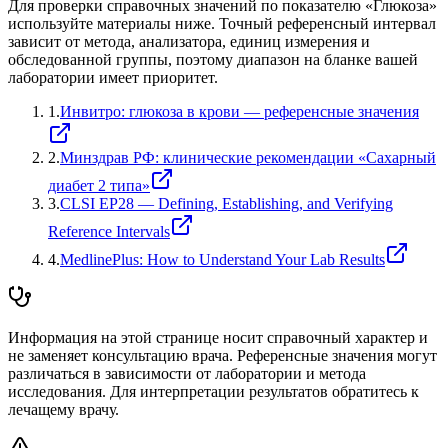
Для проверки справочных значений по показателю «
Глюкоза
»
используйте материалы ниже. Точный референсный интервал
зависит от метода, анализатора, единиц измерения и
обследованной группы, поэтому диапазон на бланке вашей
лаборатории имеет приоритет.
1
.
Инвитро: глюкоза в крови — референсные значения
2
.
Минздрав РФ: клинические рекомендации «Сахарный
диабет 2 типа»
3
.
CLSI EP28 — Defining, Establishing, and Verifying
Reference Intervals
4
.
MedlinePlus: How to Understand Your Lab Results
Информация на этой странице носит справочный характер и
не заменяет консультацию врача. Референсные значения могут
различаться в зависимости от лаборатории и метода
исследования. Для интерпретации результатов обратитесь к
лечащему врачу.