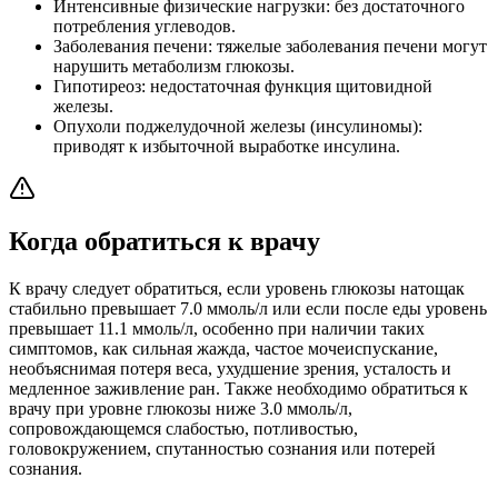
Интенсивные физические нагрузки: без достаточного
потребления углеводов.
Заболевания печени: тяжелые заболевания печени могут
нарушить метаболизм глюкозы.
Гипотиреоз: недостаточная функция щитовидной
железы.
Опухоли поджелудочной железы (инсулиномы):
приводят к избыточной выработке инсулина.
Когда обратиться к врачу
К врачу следует обратиться, если уровень глюкозы натощак
стабильно превышает 7.0 ммоль/л или если после еды уровень
превышает 11.1 ммоль/л, особенно при наличии таких
симптомов, как сильная жажда, частое мочеиспускание,
необъяснимая потеря веса, ухудшение зрения, усталость и
медленное заживление ран. Также необходимо обратиться к
врачу при уровне глюкозы ниже 3.0 ммоль/л,
сопровождающемся слабостью, потливостью,
головокружением, спутанностью сознания или потерей
сознания.