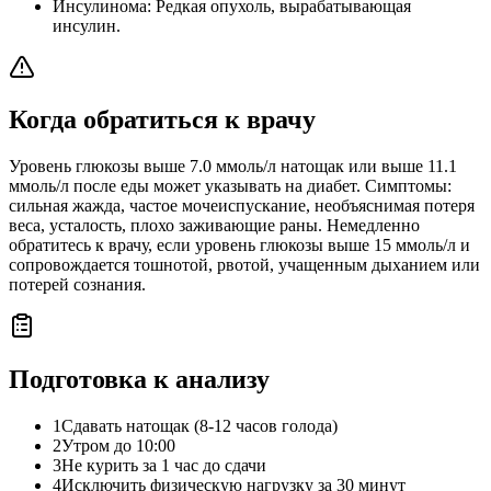
Инсулинома: Редкая опухоль, вырабатывающая
инсулин.
Когда обратиться к врачу
Уровень глюкозы выше 7.0 ммоль/л натощак или выше 11.1
ммоль/л после еды может указывать на диабет. Симптомы:
сильная жажда, частое мочеиспускание, необъяснимая потеря
веса, усталость, плохо заживающие раны. Немедленно
обратитесь к врачу, если уровень глюкозы выше 15 ммоль/л и
сопровождается тошнотой, рвотой, учащенным дыханием или
потерей сознания.
Подготовка к анализу
1
Сдавать натощак (8-12 часов голода)
2
Утром до 10:00
3
Не курить за 1 час до сдачи
4
Исключить физическую нагрузку за 30 минут